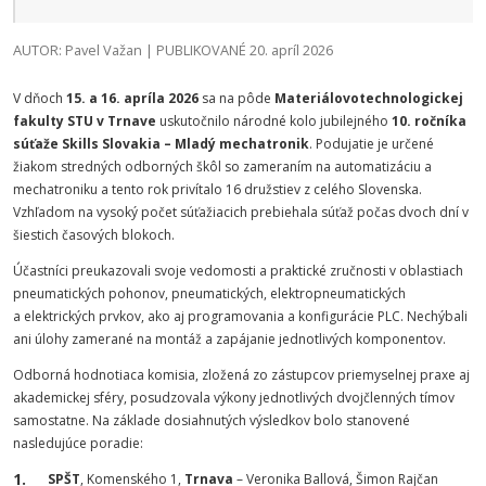
AUTOR: Pavel Važan | PUBLIKOVANÉ 20. apríl 2026
V dňoch
15. a 16. apríla 2026
sa na pôde
Materiálovotechnologickej
fakulty STU v Trnave
uskutočnilo národné kolo jubilejného
10. ročníka
súťaže Skills Slovakia – Mladý mechatronik
. Podujatie je určené
žiakom stredných odborných škôl so zameraním na automatizáciu a
mechatroniku a tento rok privítalo 16 družstiev z celého Slovenska.
Vzhľadom na vysoký počet súťažiacich prebiehala súťaž počas dvoch dní v
šiestich časových blokoch.
Účastníci preukazovali svoje vedomosti a praktické zručnosti v oblastiach
pneumatických pohonov, pneumatických, elektropneumatických
a elektrických prvkov, ako aj programovania a konfigurácie PLC. Nechýbali
ani úlohy zamerané na montáž a zapájanie jednotlivých komponentov.
Odborná hodnotiaca komisia, zložená zo zástupcov priemyselnej praxe aj
akademickej sféry, posudzovala výkony jednotlivých dvojčlenných tímov
samostatne. Na základe dosiahnutých výsledkov bolo stanovené
nasledujúce poradie:
SPŠT
, Komenského 1,
Trnava
– Veronika Ballová, Šimon Rajčan