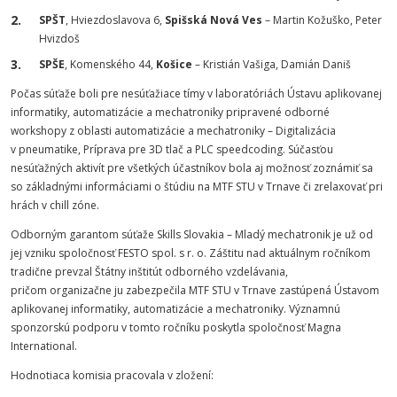
SPŠT
, Hviezdoslavova 6,
Spišská Nová Ves
– Martin Kožuško, Peter
Hvizdoš
SPŠE
, Komenského 44,
Košice
– Kristián Vašiga, Damián Daniš
Počas súťaže boli pre nesúťažiace tímy v laboratóriách Ústavu aplikovanej
informatiky, automatizácie a mechatroniky pripravené odborné
workshopy z oblasti automatizácie a mechatroniky – Digitalizácia
v pneumatike, Príprava pre 3D tlač a PLC speedcoding. Súčasťou
nesúťažných aktivít pre všetkých účastníkov bola aj možnosť zoznámiť sa
so základnými informáciami o štúdiu na MTF STU v Trnave či zrelaxovať pri
hrách v chill zóne.
Odborným garantom súťaže Skills Slovakia – Mladý mechatronik je už od
jej vzniku spoločnosť FESTO spol. s r. o. Záštitu nad aktuálnym ročníkom
tradične prevzal Štátny inštitút odborného vzdelávania,
pričom organizačne ju zabezpečila MTF STU v Trnave zastúpená Ústavom
aplikovanej informatiky, automatizácie a mechatroniky. Významnú
sponzorskú podporu v tomto ročníku poskytla spoločnosť Magna
International.
Hodnotiaca komisia pracovala v zložení: