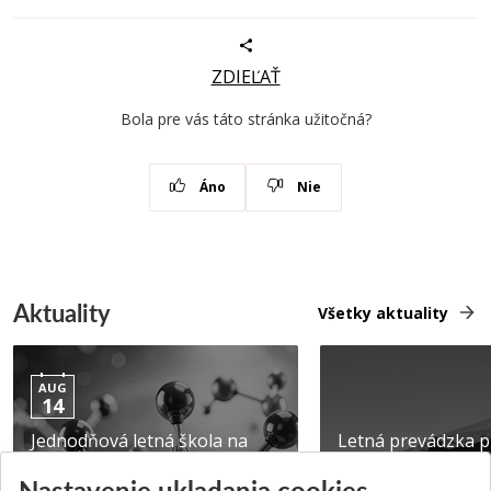
ZDIEĽAŤ
Bola pre vás táto stránka užitočná?
Áno
Nie
Aktuality
Všetky aktuality
AUG
14
Jednodňová letná škola na
Letná prevádzka p
ATRI MTF STU
MTF STU v Trnave
Nastavenie ukladania cookies