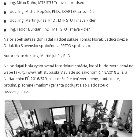
Ing. Milan Daňo, MTF STU Trnava – predseda
doc. Ing. Michal Kopček, PhD., SKARTEK s.r.o. – člen
doc. Ing. Martin Juhás, PhD., MTF STU Trnava – člen
Ing. Fedor Burčiar, PhD., MTF STU Trnava – člen
Na priebeh súťaže dohliadal riaditeľ súťaže Tomáš Horák, vedúci divízie
Didaktika Slovensko spoločnosti FESTO spol. s r. o.
Autor textu: doc. Ing. Martin Juhás, PhD.
Na podujatí bola vyhotovená fotodokumentácia, ktorá bude zverejnená na
webe fakulty (www.mtf.stuba.sk). V súlade so zákonom č. 18/2018 Z. z. a
Nariadením EÚ 2016/679, ak si neželáte byť zverejnený, kontaktujte,
prosím, písomne (mailom) garanta podujatia so žiadosťou o
nezverejnenie.