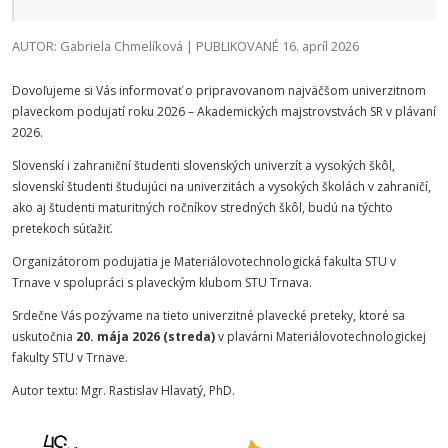
AUTOR: Gabriela Chmelíková | PUBLIKOVANÉ 16. apríl 2026
Dovoľujeme si Vás informovať o pripravovanom najväčšom univerzitnom
plaveckom podujatí roku 2026 – Akademických majstrovstvách SR v plávaní
2026.
Slovenskí i zahraniční študenti slovenských univerzít a vysokých škôl,
slovenskí študenti študujúci na univerzitách a vysokých školách v zahraničí,
ako aj študenti maturitných ročníkov stredných škôl, budú na týchto
pretekoch súťažiť.
Organizátorom podujatia je Materiálovotechnologická fakulta STU v
Trnave v spolupráci s plaveckým klubom STU Trnava.
Srdečne Vás pozývame na tieto univerzitné plavecké preteky, ktoré sa
uskutočnia
20. mája 2026 (streda)
v plavárni Materiálovotechnologickej
fakulty STU v Trnave.
Autor textu: Mgr. Rastislav Hlavatý, PhD.