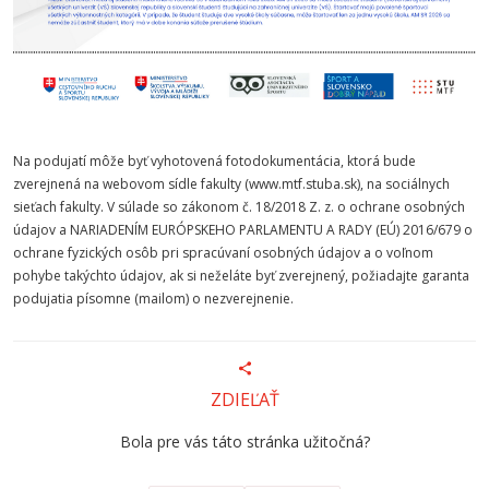
Na podujatí môže byť vyhotovená fotodokumentácia, ktorá bude
zverejnená na webovom sídle fakulty (www.mtf.stuba.sk), na sociálnych
sieťach fakulty. V súlade so zákonom č. 18/2018 Z. z. o ochrane osobných
údajov a NARIADENÍM EURÓPSKEHO PARLAMENTU A RADY (EÚ) 2016/679 o
ochrane fyzických osôb pri spracúvaní osobných údajov a o voľnom
pohybe takýchto údajov, ak si neželáte byť zverejnený, požiadajte garanta
podujatia písomne (mailom) o nezverejnenie.
ZDIEĽAŤ
Bola pre vás táto stránka užitočná?