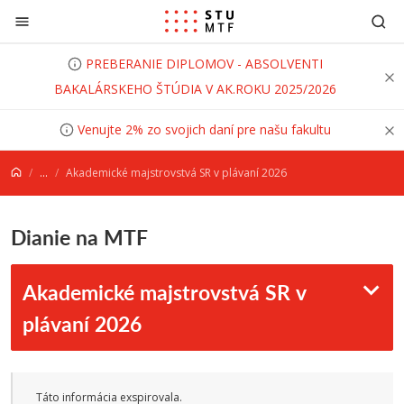
Prejsť na obsah
PREBERANIE DIPLOMOV - ABSOLVENTI
BAKALÁRSKEHO ŠTÚDIA V AK.ROKU 2025/2026
Venujte 2% zo svojich daní pre našu fakultu
...
Akademické majstrovstvá SR v plávaní 2026
Dianie na MTF
Akademické majstrovstvá SR v
plávaní 2026
Táto informácia exspirovala.