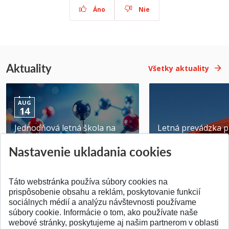
Áno
Nie
Aktuality
Všetky aktuality
AUG
14
Jednodňová letná škola na
Letná prevádzka p
ATRI MTF STU
MTF STU v Trnave
Nastavenie ukladania cookies
Pridané 28.07.2026
Pridané 23.06.2026
Táto webstránka používa súbory cookies na
prispôsobenie obsahu a reklám, poskytovanie funkcií
sociálnych médií a analýzu návštevnosti používame
súbory cookie. Informácie o tom, ako používate naše
webové stránky, poskytujeme aj našim partnerom v oblasti
SPÄŤ NA VRCH