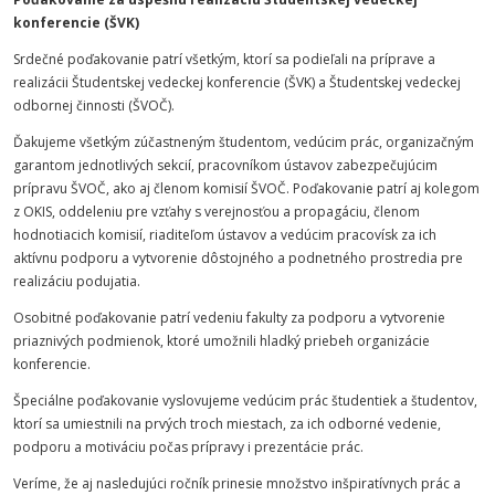
konferencie (ŠVK)
Srdečné poďakovanie patrí všetkým, ktorí sa podieľali na príprave a
realizácii Študentskej vedeckej konferencie (ŠVK) a Študentskej vedeckej
odbornej činnosti (ŠVOČ).
Ďakujeme všetkým zúčastneným študentom, vedúcim prác, organizačným
garantom jednotlivých sekcií, pracovníkom ústavov zabezpečujúcim
prípravu ŠVOČ, ako aj členom komisií ŠVOČ. Poďakovanie patrí aj kolegom
z OKIS, oddeleniu pre vzťahy s verejnosťou a propagáciu, členom
hodnotiacich komisií, riaditeľom ústavov a vedúcim pracovísk za ich
aktívnu podporu a vytvorenie dôstojného a podnetného prostredia pre
realizáciu podujatia.
Osobitné poďakovanie patrí vedeniu fakulty za podporu a vytvorenie
priaznivých podmienok, ktoré umožnili hladký priebeh organizácie
konferencie.
Špeciálne poďakovanie vyslovujeme vedúcim prác študentiek a študentov,
ktorí sa umiestnili na prvých troch miestach, za ich odborné vedenie,
podporu a motiváciu počas prípravy i prezentácie prác.
Veríme, že aj nasledujúci ročník prinesie množstvo inšpiratívnych prác a