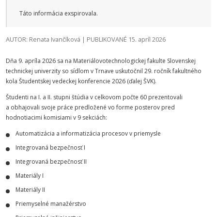
Táto informácia exspirovala.
AUTOR: Renata Ivančíková | PUBLIKOVANÉ 15. apríl 2026
Dňa 9. apríla 2026 sa na Materiálovotechnologickej fakulte Slovenskej
technickej univerzity so sídlom v Trnave uskutočnil 29. ročník fakultného
kola Študentskej vedeckej konferencie 2026 (ďalej ŠVK).
Študenti na I. a II. stupni štúdia v celkovom počte 60 prezentovali
a obhajovali svoje práce predložené vo forme posterov pred
hodnotiacimi komisiami v 9 sekciách:
Automatizácia a informatizácia procesov v priemysle
Integrovaná bezpečnosť I
Integrovaná bezpečnosť II
Materiály I
Materiály II
Priemyselné manažérstvo