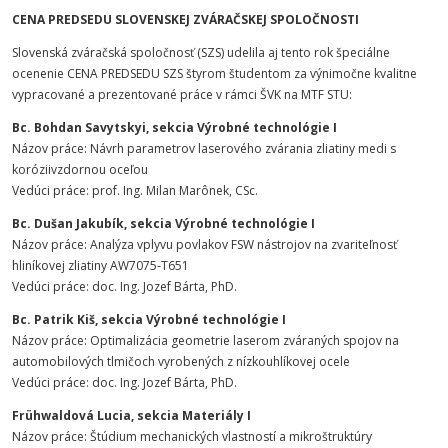
CENA PREDSEDU SLOVENSKEJ ZVÁRAČSKEJ SPOLOČNOSTI
Slovenská zváračská spoločnosť (SZS) udelila aj tento rok špeciálne
ocenenie CENA PREDSEDU SZS štyrom študentom za výnimočne kvalitne
vypracované a prezentované práce v rámci ŠVK na MTF STU:
Bc. Bohdan Savytskyi, sekcia Výrobné technológie I
Názov práce: Návrh parametrov laserového zvárania zliatiny medi s
koróziivzdornou oceľou
Vedúci práce: prof. Ing. Milan Marônek, CSc.
Bc. Dušan Jakubík, sekcia Výrobné technológie I
Názov práce: Analýza vplyvu povlakov FSW nástrojov na zvariteľnosť
hliníkovej zliatiny AW7075-T651
Vedúci práce: doc. Ing. Jozef Bárta, PhD.
Bc. Patrik Kiš, sekcia Výrobné technológie I
Názov práce: Optimalizácia geometrie laserom zváraných spojov na
automobilových tlmičoch vyrobených z nízkouhlíkovej ocele
Vedúci práce: doc. Ing. Jozef Bárta, PhD.
Frühwaldová Lucia,
sekcia Materiály I
Názov práce: Štúdium mechanických vlastností a mikroštruktúry