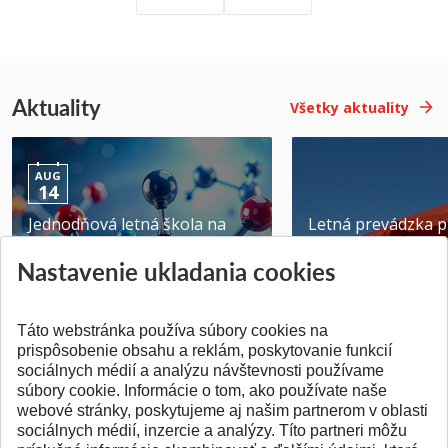
Aktuality
Všetky aktuality
AUG
14
Jednodňová letná škola na
Letná prevádzka p
ATRI MTF STU
MTF STU v Trnave
Nastavenie ukladania cookies
Pridané 28.07.2026
Pridané 23.06.2026
Táto webstránka používa súbory cookies na
prispôsobenie obsahu a reklám, poskytovanie funkcií
sociálnych médií a analýzu návštevnosti používame
súbory cookie. Informácie o tom, ako používate naše
webové stránky, poskytujeme aj našim partnerom v oblasti
SPÄŤ NA VRCH
sociálnych médií, inzercie a analýzy. Títo partneri môžu