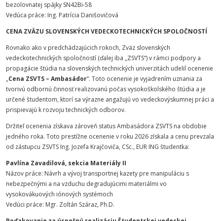
bezolovnatej spájky SN42Bi-58
Vedúca práce: Ing. Patrícia Danišovičová
CENA ZVÄZU SLOVENSKÝCH VEDECKOTECHNICKÝCH SPOLOČNOSTÍ
Rovnako ako v predchádzajúcich rokoch, Zväz slovenských
vedeckotechnických spoločností (ďalej iba „ZSVTS“) v rámci podpory a
propagácie štúdia na slovenských technických univerzitách udelil ocenenie
„
Cena ZSVTS – Ambasádor
“. Toto ocenenie je vyjadrením uznania za
tvorivú odbornú činnosť realizovanú počas vysokoškolského štúdia a je
určené študentom, ktorí sa výrazne angažujú vo vedeckovýskumnej práci a
prispievajú k rozvoju technických odborov.
Držiteľ ocenenia získava zároveň status Ambasádora ZSVTS na obdobie
jedného roka. Toto prestížne ocenenie v roku 2026 získala a cenu prevzala
od zástupcu ZSVTS Ing. Jozefa Krajčoviča, CSc., EUR ING študentka:
Pavlína Zavadilová, sekcia Materiály II
Názov práce: Návrh a vývoj transportnej kazety pre manipuláciu s
nebezpečnými a na vzduchu degradujúcimi materiálmi vo
vysokovákuových iónových systémoch
Vedúci práce: Mgr. Zoltán Száraz, Ph.D.
Poďakovanie za úspešnú realizáciu Študentskej vedeckej