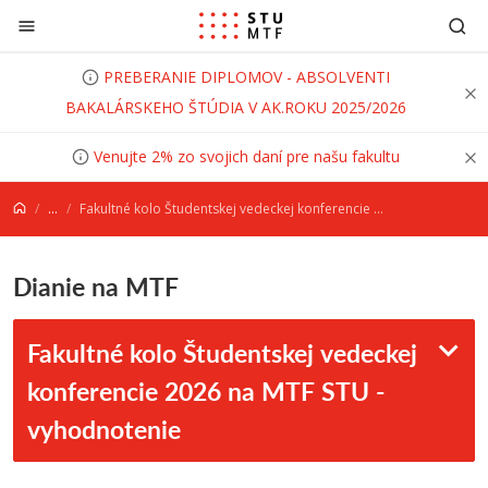
Prejsť na obsah
PREBERANIE DIPLOMOV - ABSOLVENTI
BAKALÁRSKEHO ŠTÚDIA V AK.ROKU 2025/2026
Venujte 2% zo svojich daní pre našu fakultu
...
Fakultné kolo Študentskej vedeckej konferencie 2026 na MTF STU - vyhodnotenie
Dianie na MTF
Fakultné kolo Študentskej vedeckej
konferencie 2026 na MTF STU -
vyhodnotenie