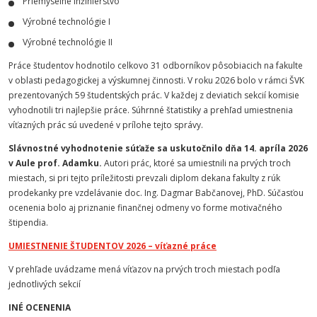
Priemyselné inžinierstvo
Výrobné technológie I
Výrobné technológie II
Práce študentov hodnotilo celkovo 31 odborníkov pôsobiacich na fakulte
v oblasti pedagogickej a výskumnej činnosti. V roku 2026 bolo v rámci ŠVK
prezentovaných 59 študentských prác. V každej z deviatich sekcií komisie
vyhodnotili tri najlepšie práce. Súhrnné štatistiky a prehľad umiestnenia
víťazných prác sú uvedené v prílohe tejto správy.
Slávnostné vyhodnotenie súťaže sa uskutočnilo dňa 14. apríla 2026
v Aule prof. Adamku.
Autori prác, ktoré sa umiestnili na prvých troch
miestach, si pri tejto príležitosti prevzali diplom dekana fakulty z rúk
prodekanky pre vzdelávanie doc. Ing. Dagmar Babčanovej, PhD. Súčasťou
ocenenia bolo aj priznanie finančnej odmeny vo forme motivačného
štipendia.
UMIESTNENIE ŠTUDENTOV 2026 – víťazné práce
V prehľade uvádzame mená víťazov na prvých troch miestach podľa
jednotlivých sekcií
INÉ OCENENIA