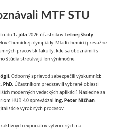
poznávali MTF STU
stredu
1. júla
2026 účastníkov
Letnej školy
eľov Chemickej olympiády. Mladí chemici (prevažne
umných pracovísk fakulty, kde sa oboznámili s
o štúdia stretávajú len výnimočne.
ógií
. Odborný sprievod zabezpečili výskumníci
:
k, PhD.
Účastníkom predstavili vybrané oblasti
lších moderných vedeckých aplikácií. Následne sa
tóriom HUB 4.0 sprevádzal
Ing. Peter Nižňan
.
italizácie výrobných procesov.
eraktívnych exponátov vytvorených na