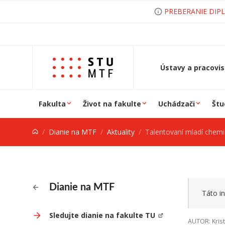
Prejsť na obsah
PREBERANIE DIP
Ústavy a pracovi
Fakulta
Život na fakulte
Uchádzači
Štu
Dianie na MTF
Aktuality
Talentovaní mladí chemici 
Dianie na MTF
Táto in
Sledujte dianie na fakulte TU
AUTOR: Krist