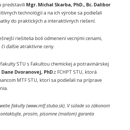
u predstavili
Mgr. Michal Skarba, PhD., Bc. Dalibor
tívnych technológií a na ich výrobe sa podieľali
atky do praktických a interaktívnych riešení.
ešnejší riešitelia boli odmenení vecnými cenami,
i ďalšie atraktívne ceny.
fakulty STU s Fakultou chemickej a potravinárskej
g. Dane Dvoranovej, PhD
.z FCHPT STU, ktorá
ancom MTF STU, ktorí sa podieľali na príprave
nia.
webe fakulty (www.mtf.stuba.sk). V súlade so zákonom
 kontaktujte, prosím, písomne (mailom) garanta