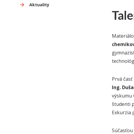
Aktuality
Tal
Materiálo
chemiko
gymnazist
technológ
Prvá časť
Ing. Duša
výskumu v
študenti 
Exkurzia 
Súčasťou 