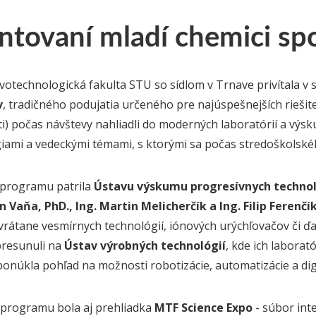
entovaní mladí chemici s
votechnologická fakulta STU so sídlom v Trnave privítala v 
v
, tradičného podujatia určeného pre najúspešnejších riešit
i) počas návštevy nahliadli do moderných laboratórií a výsk
iami a vedeckými témami, s ktorými sa počas stredoškolskéh
 programu patrila
Ústavu výskumu progresívnych technol
n Vaňa, PhD., Ing. Martin Melicherčík a Ing. Filip Ferenčí
rátane vesmírnych technológií, iónových urýchľovačov či ďa
presunuli na
Ústav výrobných technológií
, kde ich labora
ponúkla pohľad na možnosti robotizácie, automatizácie a dig
programu bola aj prehliadka
MTF Science Expo
- súbor int