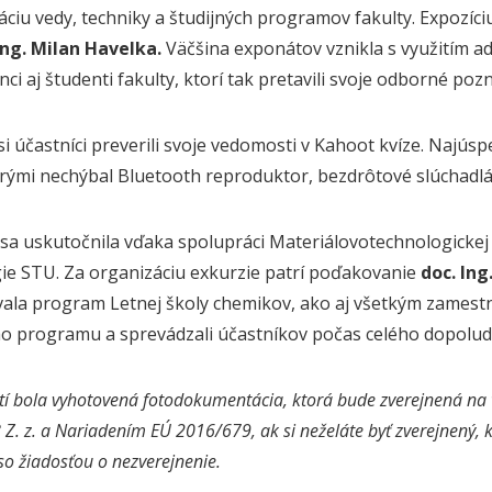
áciu vedy, techniky a študijných programov fakulty. Expozíci
Ing. Milan Havelka.
Väčšina exponátov vznikla s využitím adi
i aj študenti fakulty, ktorí tak pretavili svoje odborné pozn
si účastníci preverili svoje vedomosti v Kahoot kvíze. Najúsp
rými nechýbal Bluetooth reproduktor, bezdrôtové slúchadlá č
sa uskutočnila vďaka spolupráci Materiálovotechnologickej 
ie STU. Za organizáciu exkurzie patrí poďakovanie
doc. In
ala program Letnej školy chemikov, ako aj všetkým zamestn
 programu a sprevádzali účastníkov počas celého dopolud
í bola vyhotovená fotodokumentácia, ktorá bude zverejnená na 
 Z. z. a Nariadením EÚ 2016/679, ak si neželáte byť zverejnený,
so žiadosťou o nezverejnenie.