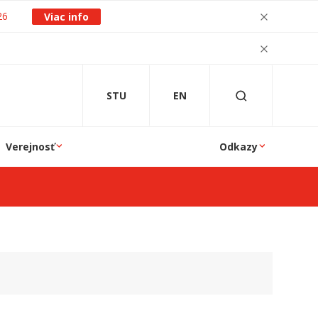
26
Viac info
STU
EN
Verejnosť
Odkazy