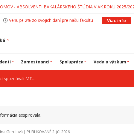
LOMOV - ABSOLVENTI BAKALÁRSKEHO ŠTÚDIA V AK.ROKU 2025/20
Venujte 2% zo svojich daní pre našu fakultu
Viac info
ská
denti
Zamestnanci
Spolupráca
Veda a výskum
spoznávali MTF STU
formácia exspirovala.
ína Gerulová | PUBLIKOVANÉ 2. júl 2026