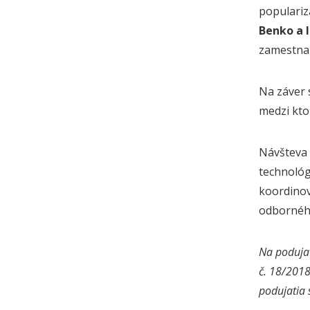
populariz
Benko a 
zamestnanc
Na záver 
medzi kto
Návšteva 
technológ
koordinov
odborného
Na podujat
č. 18/2018
podujatia 