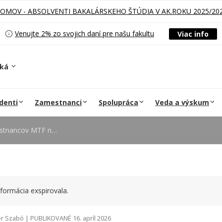
LOMOV - ABSOLVENTI BAKALÁRSKEHO ŠTÚDIA V AK.ROKU 2025/20
Venujte 2% zo svojich daní pre našu fakultu
Viac info
ská
denti
Zamestnanci
Spolupráca
Veda a výskum
us+ BIP projektoch v Olomouci
formácia exspirovala.
r Szabó | PUBLIKOVANÉ 16. apríl 2026