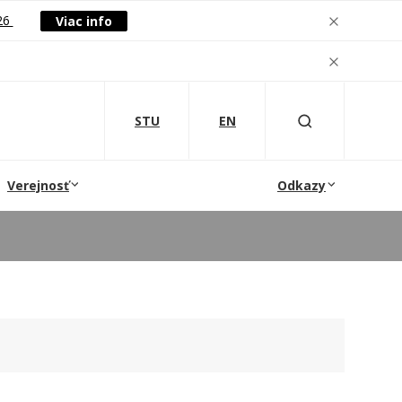
26
Viac info
STU
EN
Verejnosť
Odkazy