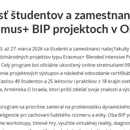
sť študentov a zamestna
smus+ BIP projektoch v 
. až 27. marca 2026 sa študenti a zamestnanci našej fakulty 
zinárodných projektov typu Erasmus+ Blended Intensive Pr
 Celý program bol oficiálne ukončený online stretnutiami 09.
nie projektových výstupov a následné odovzdanie certifikáto
asťou 49 študentov a 25 lektorov i praktikov z 18 krajín sve
 Arménska či Izraela, ktorí prišli zdieľať svoje znalosti a v
rogram sa prioritne zameral na problematiku dynamického 
teligencie pri zachovaní ľudského rozmeru a etiky. Oba BIP 
ne workshopy, tímové hry, využitie virtuálnej reality, diagnos