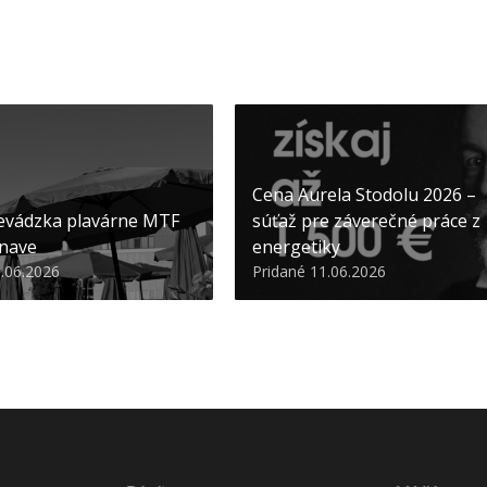
Cena Aurela Stodolu 2026 –
evádzka plavárne MTF
súťaž pre záverečné práce z
nave
energetiky
3.06.2026
Pridané 11.06.2026