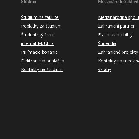
Štúdium
Medzinárodné aktivit
Štúdium na fakulte
Medzinárodná spolu
Poplatky za štúdium
Zahraniční partneri
Študentský život
Erasmus mobility
internát M. Uhra
Štipendiá
Prijímacie konanie
Zahraničné projekty
Elektronická prihláška
Kontakty na medzin
Kontakty na štúdium
vzťahy