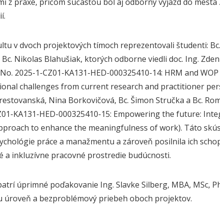
i z praxe, pričom súčasťou bol aj odborný výjazd do mesta 
ií.
ltu v dvoch projektových tímoch reprezentovali študenti: Bc.
a Bc. Nikolas Blahušiak, ktorých odborne viedli doc. Ing. Zd
 No. 2025-1-CZ01-KA131-HED-000325410-14: HRM and WOP str
ional challenges from current research and practitioner persp
restovanská, Nina Borkovičová, Bc. Šimon Stručka a Bc. Ro
01-KA131-HED-000325410-15: Empowering the future: Integ
pproach to enhance the meaningfulness of work). Táto skús
sychológie práce a manažmentu a zároveň posilnila ich schop
é a inkluzívne pracovné prostredie budúcnosti.
patrí úprimné poďakovanie Ing. Slavke Silberg, MBA, MSc, P
u úroveň a bezproblémový priebeh oboch projektov.