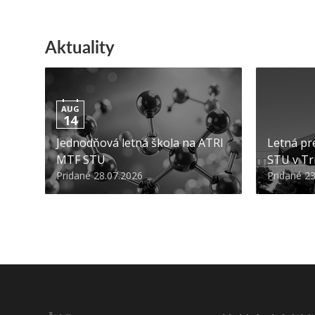
Aktuality
AUG
14
Jednodňová letná škola na ATRI
Letná pr
MTF STU
STU v Tr
Pridané 28.07.2026
Pridané 2