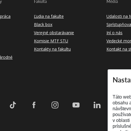
y
Fakulta
Médiá
práca
Ľudia na fakulte
Udalosti na
Black box
Sprístupňova
Verejné obstarávanie
Iní o nás
Komisie MTF STU
Vedecké mon
Kontakty na fakultu
Kontakt na s
árodné
Nasta
Táto web
obsahu a
návštevn
používat
v oblasti
príslušn