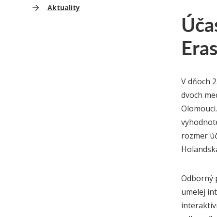
Aktuality
Úča
Era
V dňoch 23
dvoch med
Olomouci.
vyhodnote
rozmer úč
Holandska,
Odborný p
umelej in
interaktív