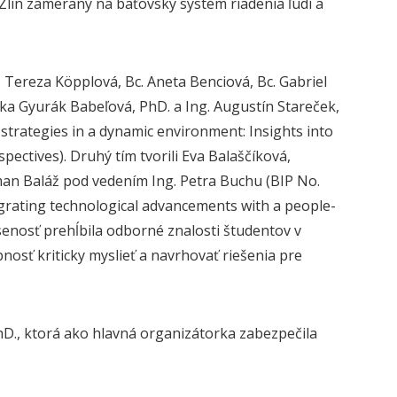
Zlín zameraný na baťovský systém riadenia ľudí a
 Tereza Köpplová, Bc. Aneta Benciová, Bc. Gabriel
enka Gyurák Babeľová, PhD. a Ing. Augustín Stareček,
ategies in a dynamic environment: Insights into
ectives). Druhý tím tvorili Eva Balaščíková,
man Baláž pod vedením Ing. Petra Buchu (BIP No.
rating technological advancements with a people-
enosť prehĺbila odborné znalosti študentov v
nosť kriticky myslieť a navrhovať riešenia pre
hD., ktorá ako hlavná organizátorka zabezpečila