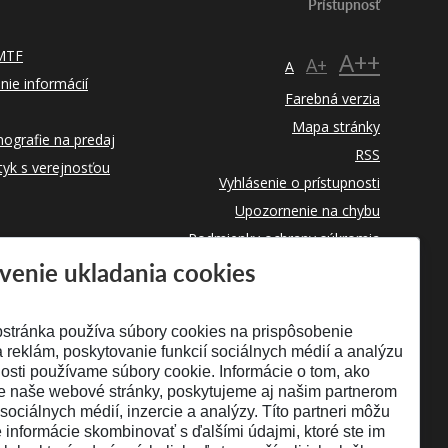
Prístupnosť
 MTF
A++
A+
A
nie informácií
Farebná verzia
Mapa stránky
ografie na predaj
RSS
tyk s verejnosťou
Vyhlásenie o prístupnosti
Upozornenie na chybu
Podmienky ochrany súkromia
venie ukladania cookies
Využívanie cookies
stránka používa súbory cookies na prispôsobenie
 reklám, poskytovanie funkcií sociálnych médií a analýzu
osti používame súbory cookie. Informácie o tom, ako
e naše webové stránky, poskytujeme aj našim partnerom
 sociálnych médií, inzercie a analýzy. Títo partneri môžu
é informácie skombinovať s ďalšími údajmi, ktoré ste im