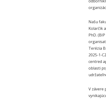
odborníkm
organizác
Našu faku
Kolarčík 
PhD. (BIP
organisat
Terézia B
2025-1-CZ
centred a
oblasti p
udržateľn
V závere 
vynikajúc