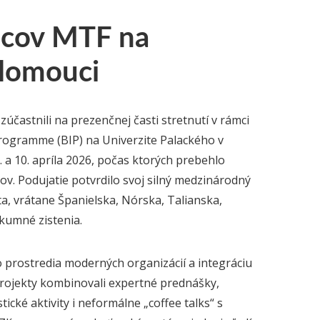
ncov MTF na
Olomouci
zúčastnili na prezenčnej časti stretnutí v rámci
ogramme (BIP) na Univerzite Palackého v
 a 10. apríla 2026, počas ktorých prebehlo
v. Podujatie potvrdilo svoj silný medzinárodný
ta, vrátane Španielska, Nórska, Talianska,
ýskumné zistenia.
prostredia moderných organizácií a integráciu
projekty kombinovali expertné prednášky,
tické aktivity i neformálne „coffee talks“ s