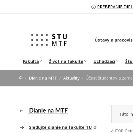
Prejsť na obsah
PREBERANIE DIP
Ústavy a pracovi
Fakulta
Život na fakulte
Uchádzači
Štu
Dianie na MTF
Aktuality
Účasť študentov a zamestnancov MTF na Erasm
Dianie na MTF
Táto in
Sledujte dianie na fakulte TU
AUTOR: Pete