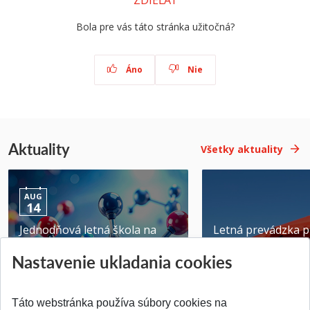
ZDIEĽAŤ
Bola pre vás táto stránka užitočná?
Áno
Nie
Aktuality
Všetky aktuality
AUG
14
Jednodňová letná škola na
Letná prevádzka p
ATRI MTF STU
MTF STU v Trnave
Nastavenie ukladania cookies
Pridané 28.07.2026
Pridané 23.06.2026
Táto webstránka používa súbory cookies na