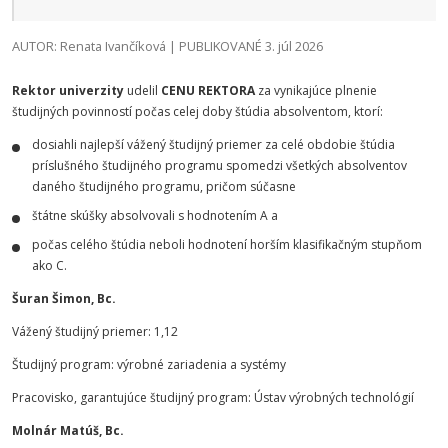
AUTOR: Renata Ivančíková | PUBLIKOVANÉ 3. júl 2026
Rektor univerzity
udelil
CENU REKTORA
za vynikajúce plnenie
študijných povinností počas celej doby štúdia absolventom, ktorí:
dosiahli najlepší vážený študijný priemer za celé obdobie štúdia
príslušného študijného programu spomedzi všetkých absolventov
daného študijného programu, pričom súčasne
štátne skúšky absolvovali s hodnotením A a
počas celého štúdia neboli hodnotení horším klasifikačným stupňom
ako C.
Šuran Šimon, Bc.
Vážený študijný priemer: 1,12
Študijný program: výrobné zariadenia a systémy
Pracovisko, garantujúce študijný program: Ústav výrobných technológií
Molnár Matúš, Bc.