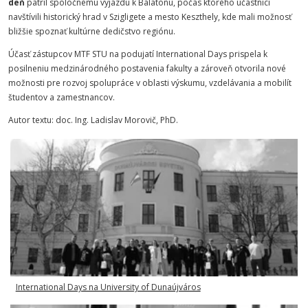
deň
patril spoločnému výjazdu k Balatonu, počas ktorého účastníci
navštívili historický hrad v Szigligete a mesto Keszthely, kde mali možnosť
bližšie spoznať kultúrne dedičstvo regiónu.
Účasť zástupcov MTF STU na podujatí International Days prispela k
posilneniu medzinárodného postavenia fakulty a zároveň otvorila nové
možnosti pre rozvoj spolupráce v oblasti výskumu, vzdelávania a mobilít
študentov a zamestnancov.
Autor textu: doc. Ing. Ladislav Morovič, PhD.
International Days na University of Dunaújváros