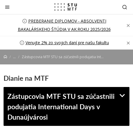
Prejsť na obsah
PREBERANIE DIPLOMOV - ABSOLVENTI
BAKALÁRSKEHO ŠTÚDIA V AK.ROKU 2025/2026
Venujte 2% zo svojich daní pre našu fakultu
...
Zástupcovia MTF STU sa zúčastnili podujatia International Days v Dunaújvárosi
Dianie na MTF
Zástupcovia MTF STU sa zúčastnili
podujatia International Days v
Dunaújvárosi