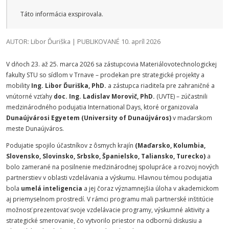
Táto informácia exspirovala.
AUTOR: Libor Ďuriška | PUBLIKOVANÉ 10. apríl 2026
V dňoch 23. až 25. marca 2026 sa zástupcovia Materiálovotechnologickej
fakulty STU so sídlom v Trnave – prodekan pre strategické projekty a
mobility
Ing. Libor Ďuriška, PhD.
a zástupca riaditeľa pre zahraničné a
vnútorné vzťahy
doc. Ing. Ladislav Morovič, PhD.
(UVTE) – zúčastnili
medzinárodného podujatia International Days, ktoré organizovala
Dunaújvárosi Egyetem (University of Dunaújváros)
v maďarskom
meste Dunaújváros.
Podujatie spojilo účastníkov z ôsmych krajín
(Maďarsko, Kolumbia,
Slovensko, Slovinsko, Srbsko, Španielsko, Taliansko, Turecko)
a
bolo zamerané na posilnenie medzinárodnej spolupráce a rozvoj nových
partnerstiev v oblasti vzdelávania a výskumu. Hlavnou témou podujatia
bola
umelá inteligencia
a jej čoraz významnejšia úloha v akademickom
aj priemyselnom prostredí. V rámci programu mali partnerské inštitúcie
možnosť prezentovať svoje vzdelávacie programy, výskumné aktivity a
strategické smerovanie, čo vytvorilo priestor na odbornú diskusiu a