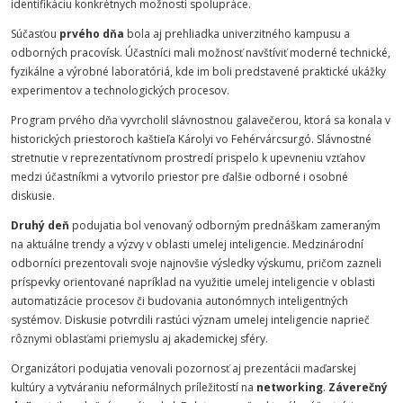
identifikáciu konkrétnych možností spolupráce.
Súčasťou
prvého dňa
bola aj prehliadka univerzitného kampusu a
odborných pracovísk. Účastníci mali možnosť navštíviť moderné technické,
fyzikálne a výrobné laboratóriá, kde im boli predstavené praktické ukážky
experimentov a technologických procesov.
Program prvého dňa vyvrcholil slávnostnou galavečerou, ktorá sa konala v
historických priestoroch kaštieľa Károlyi vo Fehérvárcsurgó. Slávnostné
stretnutie v reprezentatívnom prostredí prispelo k upevneniu vzťahov
medzi účastníkmi a vytvorilo priestor pre ďalšie odborné i osobné
diskusie.
Druhý deň
podujatia bol venovaný odborným prednáškam zameraným
na aktuálne trendy a výzvy v oblasti umelej inteligencie. Medzinárodní
odborníci prezentovali svoje najnovšie výsledky výskumu, pričom zazneli
príspevky orientované napríklad na využitie umelej inteligencie v oblasti
automatizácie procesov či budovania autonómnych inteligentných
systémov. Diskusie potvrdili rastúci význam umelej inteligencie naprieč
rôznymi oblasťami priemyslu aj akademickej sféry.
Organizátori podujatia venovali pozornosť aj prezentácii maďarskej
kultúry a vytváraniu neformálnych príležitostí na
networking
.
Záverečný