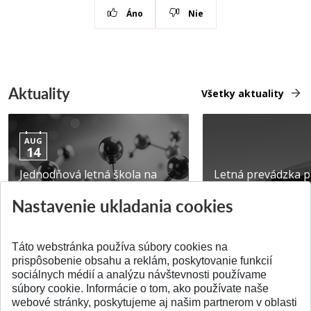
Áno
Nie
Aktuality
Všetky aktuality
AUG
14
Jednodňová letná škola na
Letná prevádzka p
ATRI MTF STU
MTF STU v Trnave
Nastavenie ukladania cookies
Pridané 28.07.2026
Pridané 23.06.2026
Táto webstránka používa súbory cookies na
prispôsobenie obsahu a reklám, poskytovanie funkcií
sociálnych médií a analýzu návštevnosti používame
súbory cookie. Informácie o tom, ako používate naše
webové stránky, poskytujeme aj našim partnerom v oblasti
SPÄŤ NA VRCH