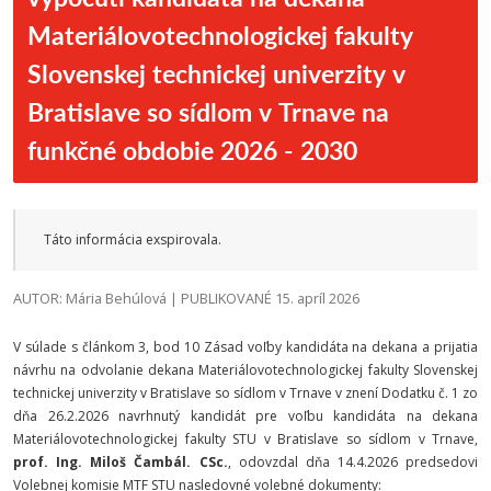
Materiálovotechnologickej fakulty
Slovenskej technickej univerzity v
Bratislave so sídlom v Trnave na
funkčné obdobie 2026 - 2030
Táto informácia exspirovala.
AUTOR: Mária Behúlová | PUBLIKOVANÉ 15. apríl 2026
V súlade s článkom 3, bod 10 Zásad voľby kandidáta na dekana a prijatia
návrhu na odvolanie dekana Materiálovotechnologickej fakulty Slovenskej
technickej univerzity v Bratislave so sídlom v Trnave v znení Dodatku č. 1 zo
dňa 26.2.2026 navrhnutý kandidát pre voľbu kandidáta na dekana
Materiálovotechnologickej fakulty STU v Bratislave so sídlom v Trnave,
prof. Ing. Miloš Čambál. CSc.
, odovzdal dňa 14.4.2026 predsedovi
Volebnej komisie MTF STU nasledovné volebné dokumenty: