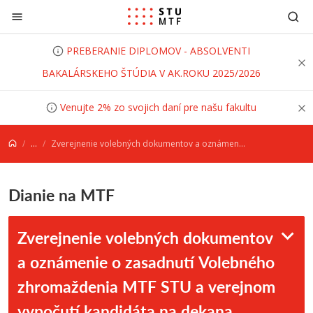
Prejsť na obsah
PREBERANIE DIPLOMOV - ABSOLVENTI
BAKALÁRSKEHO ŠTÚDIA V AK.ROKU 2025/2026
Venujte 2% zo svojich daní pre našu fakultu
...
Zverejnenie volebných dokumentov a oznámenie o zasadnutí Volebného zhromaždenia MTF STU a verejnom vypočutí kandidáta na dekana Materiálovotechnologickej fakulty Slovenskej technickej univerzity v Bratislave so sídlom v Trnave na funkčné obdobie 2026 - 2030
Dianie na MTF
Zverejnenie volebných dokumentov
a oznámenie o zasadnutí Volebného
zhromaždenia MTF STU a verejnom
vypočutí kandidáta na dekana