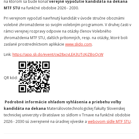
na ktorom sa bude konať
verejné vypočutie kandidáta na dekana
MTF STU
na funkčné obdobie 2026 - 2030.
Pri verejnom vypočutí navrhnutý kandidát v úvode stručne oboznámi
volebné zhromaždenie so svojím volebným programom. V druhej časti v
rámci verejnej rozpravy odpovie na otázky členov Volebného
zhromaždenia MTF STU, ďalších prítomných, resp. na otázky, ktoré boli
zaslané prostredníctvom aplikácie
www.slido.com
.
Link:
https://app.sli.do/event/cw28xcvLEA3UTcKjZBoQcW
QR kód:
Podrobné informácie ohľadom vyhlásenia a priebehu voľby
kandidáta na dekana
Materiálovotechnologickej fakulty Slovenskej
technickej univerzity v Bratislave so sídlom v Trnave na funkčné obdobie
2026 - 2030 sú zverejnené na úradnej výveske a
webovom sídle MTF STU
.