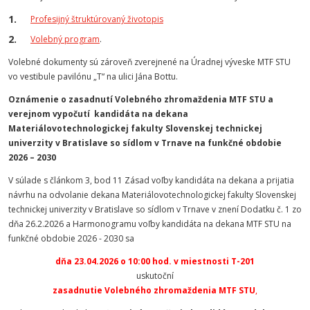
Profesijný štruktúrovaný životopis
Volebný program
.
Volebné dokumenty sú zároveň zverejnené na Úradnej výveske MTF STU
vo vestibule pavilónu „T“ na ulici Jána Bottu.
Oznámenie o zasadnutí Volebného zhromaždenia MTF STU a
verejnom vypočutí kandidáta na dekana
Materiálovotechnologickej fakulty Slovenskej technickej
univerzity v Bratislave so sídlom v Trnave na funkčné obdobie
2026 – 2030
V súlade s článkom 3, bod 11 Zásad voľby kandidáta na dekana a prijatia
návrhu na odvolanie dekana Materiálovotechnologickej fakulty Slovenskej
technickej univerzity v Bratislave so sídlom v Trnave v znení Dodatku č. 1 zo
dňa 26.2.2026 a Harmonogramu voľby kandidáta na dekana MTF STU na
funkčné obdobie 2026 - 2030 sa
dňa 23.04.2026 o 10:00 hod. v miestnosti T-201
uskutoční
zasadnutie Volebného zhromaždenia MTF STU
,