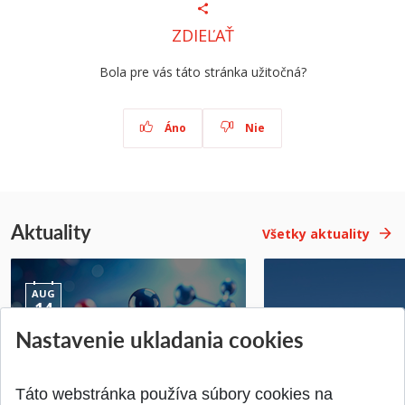
ZDIEĽAŤ
Bola pre vás táto stránka užitočná?
Áno
Nie
Aktuality
Všetky aktuality
AUG
14
Nastavenie ukladania cookies
Jednodňová letná škola na
Letná prevádzka p
ATRI MTF STU
MTF STU v Trnave
Pridané 28.07.2026
Pridané 23.06.2026
Táto webstránka používa súbory cookies na