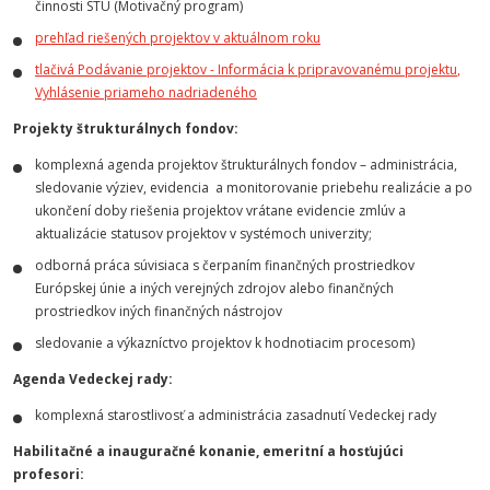
činnosti STU (Motivačný program)
prehľad riešených projektov v aktuálnom roku
tlačivá
Podávanie projektov - Informácia k pripravovanému projektu
,
Vyhlásenie priameho nadriadeného
Projekty štrukturálnych fondov:
komplexná agenda projektov štrukturálnych fondov – administrácia,
sledovanie výziev, evidencia a monitorovanie priebehu realizácie a po
ukončení doby riešenia projektov vrátane evidencie zmlúv a
aktualizácie statusov projektov v systémoch univerzity;
odborná práca súvisiaca s čerpaním finančných prostriedkov
Európskej únie a iných verejných zdrojov alebo finančných
prostriedkov iných finančných nástrojov
sledovanie a výkazníctvo projektov k hodnotiacim procesom)
Agenda Vedeckej rady:
komplexná starostlivosť a administrácia zasadnutí Vedeckej rady
Habilitačné a inauguračné konanie, emeritní a hosťujúci
profesori: