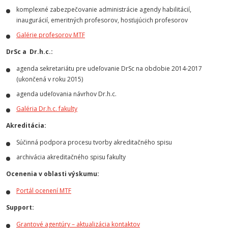
komplexné zabezpečovanie administrácie agendy habilitácií,
inaugurácií, emeritných profesorov, hosťujúcich profesorov
Galérie profesorov MTF
DrSc a Dr.h.c.:
agenda sekretariátu pre udeľovanie DrSc na obdobie 2014-2017
(ukončená v roku 2015)
agenda udeľovania návrhov Dr.h.c.
Galéria Dr.h.c. fakulty
Akreditácia:
Súčinná podpora procesu tvorby akreditačného spisu
archivácia akreditačného spisu fakulty
Ocenenia v oblasti výskumu:
Portál ocenení MTF
Support:
Grantové agentúry – aktualizácia kontaktov