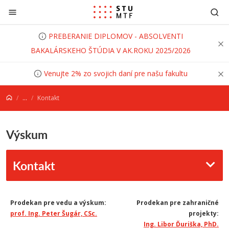
Prejsť na obsah
PREBERANIE DIPLOMOV - ABSOLVENTI
BAKALÁRSKEHO ŠTÚDIA V AK.ROKU 2025/2026
Venujte 2% zo svojich daní pre našu fakultu
...
Kontakt
Výskum
Kontakt
Prodekan pre vedu a výskum:
Prodekan pre zahraničné
prof. Ing. Peter Šugár, CSc.
projekty:
Ing. Libor Ďuriška, PhD.