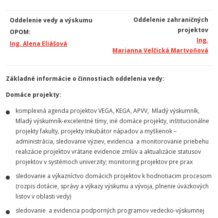
Oddelenie zahraničných
Oddelenie vedy a výskumu
projektov
OPOM:
Ing.
Ing. Alena Eliášová
Marianna Velčická Martvoňová
Základné informácie o činnostiach oddelenia vedy:
Domáce projekty:
komplexná agenda projektov VEGA, KEGA, APVV, Mladý výskumník,
Mladý výskumník-excelentné tímy, iné domáce projekty, inštitucionálne
projekty fakulty,
projekty Inkubátor nápadov a myšlienok
–
administrácia, sledovanie výziev, evidencia a monitorovanie priebehu
realizácie projektov vrátane evidencie zmlúv a aktualizácie statusov
projektov v systémoch univerzity; monitoring projektov pre prax
sledovanie a výkazníctvo domácich projektov k hodnotiacim procesom
(rozpis dotácie, správy a výkazy výskumu a vývoja, plnenie úväzkových
listov v oblasti vedy)
sledovanie a evidencia podporných programov vedecko-výskumnej