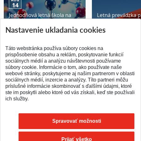
14
Jednodňová letná škola na
Letná prevádzka p
ATRI MTF STU
MTF STU v Trnave
Nastavenie ukladania cookies
Pridané 28.07.2026
Pridané 23.06.2026
Táto webstránka používa súbory cookies na
prispôsobenie obsahu a reklám, poskytovanie funkcií
sociálnych médií a analýzu návštevnosti používame
súbory cookie. Informácie o tom, ako používate naše
webové stránky, poskytujeme aj našim partnerom v oblasti
SPÄŤ NA VRCH
sociálnych médií, inzercie a analýzy. Títo partneri môžu
príslušné informácie skombinovať s ďalšími údajmi, ktoré
ste im poskytli alebo ktoré od vás získali, keď ste používali
ich služby.
Spravovať možnosti
Prijať všetko