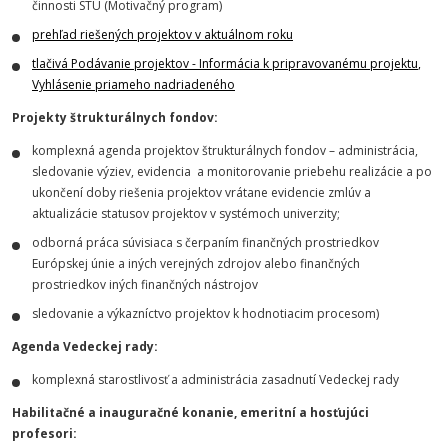
činnosti STU (Motivačný program)
prehľad riešených projektov v aktuálnom roku
tlačivá
Podávanie projektov - Informácia k pripravovanému projektu
,
Vyhlásenie priameho nadriadeného
Projekty štrukturálnych fondov:
komplexná agenda projektov štrukturálnych fondov – administrácia,
sledovanie výziev, evidencia a monitorovanie priebehu realizácie a po
ukončení doby riešenia projektov vrátane evidencie zmlúv a
aktualizácie statusov projektov v systémoch univerzity;
odborná práca súvisiaca s čerpaním finančných prostriedkov
Európskej únie a iných verejných zdrojov alebo finančných
prostriedkov iných finančných nástrojov
sledovanie a výkazníctvo projektov k hodnotiacim procesom)
Agenda Vedeckej rady:
komplexná starostlivosť a administrácia zasadnutí Vedeckej rady
Habilitačné a inauguračné konanie, emeritní a hosťujúci
profesori: