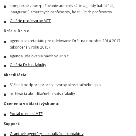
komplexné zabezpečovanie administrácie agendy habilitácií,
inaugurácií, emeritných profesorov, hosťujúcich profesorov
Galérie profesorov MTF
DrSc a Dr.h.c.:
agenda sekretariátu pre udeľovanie DrSc na obdobie 2014-2017
(ukončená v roku 2015)
agenda udeľovania návrhov Dr.h.c.
Galéria Dr.h.c. fakulty
Akreditácia:
Súčinná podpora procesu tvorby akreditačného spisu
archivácia akreditačného spisu fakulty
Ocenenia v oblasti výskumu:
Portál ocenení MTF
Support:
Grantové agentúry – aktualizácia kontaktov