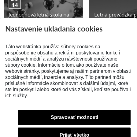
14
Jednodňová letná škola na
Letná prevádzka p
ATRI MTF STU
MTF STU v Trnave
Nastavenie ukladania cookies
Pridané 28.07.2026
Pridané 23.06.2026
Táto webstránka používa súbory cookies na
prispôsobenie obsahu a reklám, poskytovanie funkcií
sociálnych médií a analýzu návštevnosti používame
súbory cookie. Informácie o tom, ako používate naše
webové stránky, poskytujeme aj našim partnerom v oblasti
SPÄŤ NA VRCH
sociálnych médií, inzercie a analýzy. Títo partneri môžu
príslušné informácie skombinovať s ďalšími údajmi, ktoré
ste im poskytli alebo ktoré od vás získali, keď ste používali
ich služby.
Spravovať možnosti
Prijať všetko