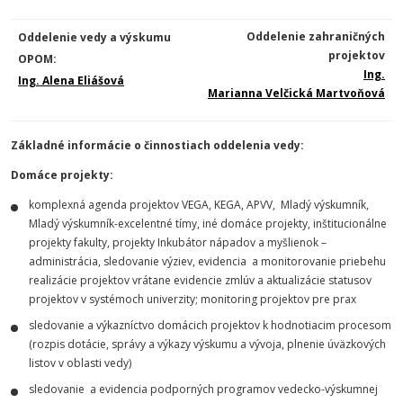
Oddelenie zahraničných
Oddelenie vedy a výskumu
projektov
OPOM:
Ing.
Ing. Alena Eliášová
Marianna Velčická Martvoňová
Základné informácie o činnostiach oddelenia vedy:
Domáce projekty:
komplexná agenda projektov VEGA, KEGA, APVV, Mladý výskumník,
Mladý výskumník-excelentné tímy, iné domáce projekty, inštitucionálne
projekty fakulty,
projekty Inkubátor nápadov a myšlienok
–
administrácia, sledovanie výziev, evidencia a monitorovanie priebehu
realizácie projektov vrátane evidencie zmlúv a aktualizácie statusov
projektov v systémoch univerzity; monitoring projektov pre prax
sledovanie a výkazníctvo domácich projektov k hodnotiacim procesom
(rozpis dotácie, správy a výkazy výskumu a vývoja, plnenie úväzkových
listov v oblasti vedy)
sledovanie a evidencia podporných programov vedecko-výskumnej