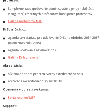
profesori:
komplexné zabezpečovanie administrácie agendy habilitácií,
inaugurácií, emeritných profesorov, hosťujúcich profesorov
Galérie profesorov MTF
DrSc a Dr.h.c.:
agenda sekretariátu pre udeľovanie DrSc na obdobie 2014-2017
(ukončená v roku 2015)
agenda udeľovania návrhov Dr.h.c.
Galéria Dr.h.c. fakulty
Akreditácia:
Súčinná podpora procesu tvorby akreditačného spisu
archivácia akreditačného spisu fakulty
Ocenenia v oblasti výskumu:
Portál ocenení MTF
Support: