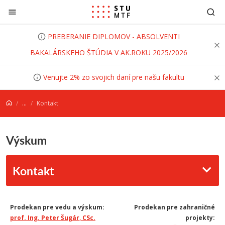
Prejsť na obsah
PREBERANIE DIPLOMOV - ABSOLVENTI
BAKALÁRSKEHO ŠTÚDIA V AK.ROKU 2025/2026
Venujte 2% zo svojich daní pre našu fakultu
...
Kontakt
Výskum
Kontakt
Prodekan pre vedu a výskum:
Prodekan pre zahraničné
prof. Ing. Peter Šugár, CSc.
projekty: