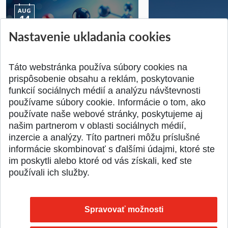
AUG
14
Nastavenie ukladania cookies
Jednodňová letná škola na
Letná prevádzka p
ATRI MTF STU
MTF STU v Trnave
Pridané 28.07.2026
Pridané 23.06.2026
Táto webstránka používa súbory cookies na
prispôsobenie obsahu a reklám, poskytovanie
funkcií sociálnych médií a analýzu návštevnosti
používame súbory cookie. Informácie o tom, ako
používate naše webové stránky, poskytujeme aj
našim partnerom v oblasti sociálnych médií,
SPÄŤ NA VRCH
inzercie a analýzy. Títo partneri môžu príslušné
informácie skombinovať s ďalšími údajmi, ktoré ste
im poskytli alebo ktoré od vás získali, keď ste
používali ich služby.
Spravovať možnosti