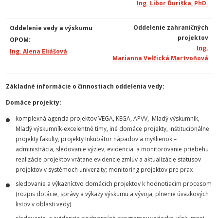
Ing. Libor Ďuriška, PhD.
Oddelenie zahraničných
Oddelenie vedy a výskumu
projektov
OPOM:
Ing.
Ing. Alena Eliášová
Marianna Velčická Martvoňová
Základné informácie o činnostiach oddelenia vedy:
Domáce projekty:
komplexná agenda projektov VEGA, KEGA, APVV, Mladý výskumník,
Mladý výskumník-excelentné tímy, iné domáce projekty, inštitucionálne
projekty fakulty,
projekty Inkubátor nápadov a myšlienok
–
administrácia, sledovanie výziev, evidencia a monitorovanie priebehu
realizácie projektov vrátane evidencie zmlúv a aktualizácie statusov
projektov v systémoch univerzity; monitoring projektov pre prax
sledovanie a výkazníctvo domácich projektov k hodnotiacim procesom
(rozpis dotácie, správy a výkazy výskumu a vývoja, plnenie úväzkových
listov v oblasti vedy)