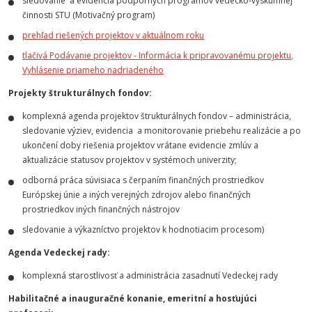
sledovanie a evidencia podporných programov vedecko-výskumnej
činnosti STU (Motivačný program)
prehľad riešených projektov v aktuálnom roku
tlačivá
Podávanie projektov - Informácia k pripravovanému projektu
,
Vyhlásenie priameho nadriadeného
Projekty štrukturálnych fondov:
komplexná agenda projektov štrukturálnych fondov – administrácia,
sledovanie výziev, evidencia a monitorovanie priebehu realizácie a po
ukončení doby riešenia projektov vrátane evidencie zmlúv a
aktualizácie statusov projektov v systémoch univerzity;
odborná práca súvisiaca s čerpaním finančných prostriedkov
Európskej únie a iných verejných zdrojov alebo finančných
prostriedkov iných finančných nástrojov
sledovanie a výkazníctvo projektov k hodnotiacim procesom)
Agenda Vedeckej rady:
komplexná starostlivosť a administrácia zasadnutí Vedeckej rady
Habilitačné a inauguračné konanie, emeritní a hosťujúci