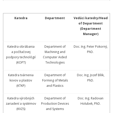
Katedra
Department
Vedúci katedry/Head
of Department
(Department
Manager)
Katedra obrábania
Department of
Doc. Ing. Peter Pokorný,
a počítačovej
Machining and
PhD.
podpory technológií
Computer Aided
(KOPT)
Technologies
Katedra tvárnenia
Department of
Doc. Ing. Jozef Bílik,
kovov a plastov
Forming of Metals
PhD.
(KTKP)
and Plastics
Katedra výrobných
Department of
Doc. Ing. Radovan
zariadení a systémov
Production Devices
Holubek, PhD.
(KVZS)
and Systems