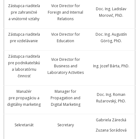
Zástupca riaditeľa
Vice Director for
Doc. Ing. Ladislav
pre zahraničné
Foreign and Internal
Morovič, PhD.
a vnútorné vzťahy
Relations
Zástupca riaditeľa
Vice Director for
Doc. Ing. Augustín
pre vzdelávanie
Education
Görög, PhD.
Zástupca riaditeľa
Vice Director for
pre podnikateľskú
Business and
Ing. Jozef Bárta, PhD.
a laboratórnu
Laboratory Activities
činnosť
Manažér
Manager for
Doc. Ing. Roman
pre propagáciu a
Propagation and
Ružarovský, PhD.
digitálny marketing
Digital Marketing
Gabriela Zárecká
Sekretariát
Secretary
Zuzana Sorádová