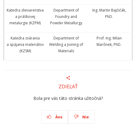
Katedra zlievarenstva
Department of
Ing. Martin Bajčičák,
a práškovej
Foundry and
PhD.
metalurgie (KZPM)
Powder Metallurgy
Katedra zvárania
Department of
Prof. Ing. Milan
a spájania materiálov
Welding a Joining of
Marônek, PhD.
(KZSM)
Materials
ZDIEĽAŤ
Bola pre vás táto stránka užitočná?
Áno
Nie