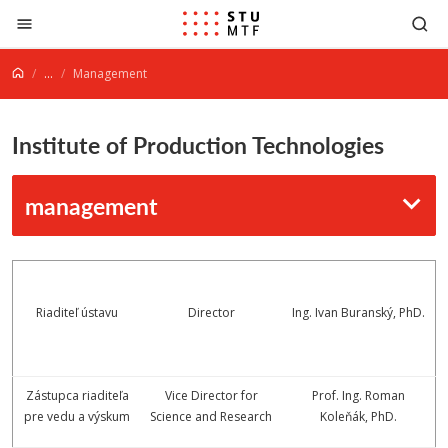
Jump to content
...
Management
Institute of Production Technologies
management
Riaditeľ ústavu
Director
Ing. Ivan Buranský, PhD.
Zástupca riaditeľa
Vice Director for
Prof. Ing. Roman
pre vedu a výskum
Science and Research
Koleňák, PhD.