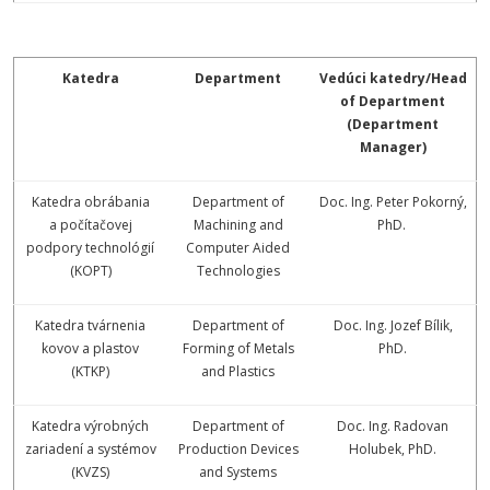
Katedra
Department
Vedúci katedry/Head
of Department
(Department
Manager)
Katedra obrábania
Department of
Doc. Ing. Peter Pokorný,
a počítačovej
Machining and
PhD.
podpory technológií
Computer Aided
(KOPT)
Technologies
Katedra tvárnenia
Department of
Doc. Ing. Jozef Bílik,
kovov a plastov
Forming of Metals
PhD.
(KTKP)
and Plastics
Katedra výrobných
Department of
Doc. Ing. Radovan
zariadení a systémov
Production Devices
Holubek, PhD.
(KVZS)
and Systems