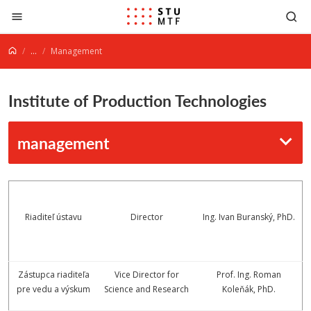
Jump to content
...
Management
Institute of Production Technologies
management
Riaditeľ ústavu
Director
Ing. Ivan Buranský, PhD.
Zástupca riaditeľa
Vice Director for
Prof. Ing. Roman
pre vedu a výskum
Science and Research
Koleňák, PhD.