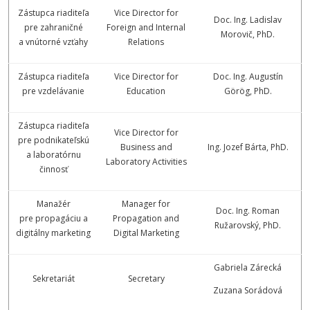
Zástupca riaditeľa
Vice Director for
Doc. Ing. Ladislav
pre zahraničné
Foreign and Internal
Morovič, PhD.
a vnútorné vzťahy
Relations
Zástupca riaditeľa
Vice Director for
Doc. Ing. Augustín
pre vzdelávanie
Education
Görög, PhD.
Zástupca riaditeľa
Vice Director for
pre podnikateľskú
Business and
Ing. Jozef Bárta, PhD.
a laboratórnu
Laboratory Activities
činnosť
Manažér
Manager for
Doc. Ing. Roman
pre propagáciu a
Propagation and
Ružarovský, PhD.
digitálny marketing
Digital Marketing
Gabriela Zárecká
Sekretariát
Secretary
Zuzana Sorádová