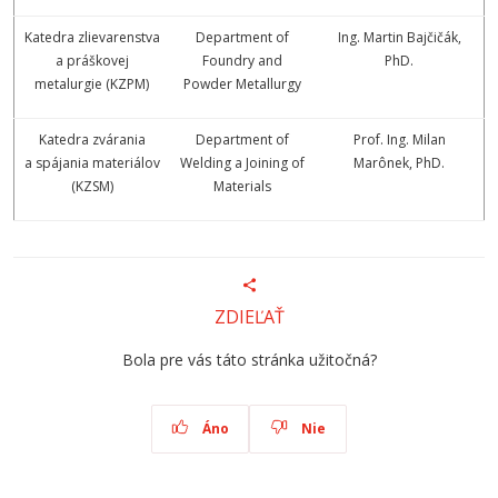
Katedra zlievarenstva
Department of
Ing. Martin Bajčičák,
a práškovej
Foundry and
PhD.
metalurgie (KZPM)
Powder Metallurgy
Katedra zvárania
Department of
Prof. Ing. Milan
a spájania materiálov
Welding a Joining of
Marônek, PhD.
(KZSM)
Materials
ZDIEĽAŤ
Bola pre vás táto stránka užitočná?
Áno
Nie