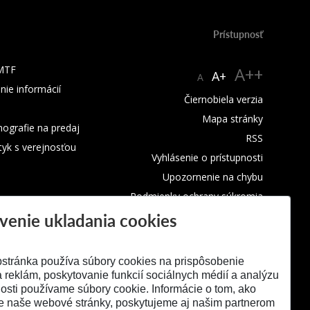
Prístupnosť
 MTF
A++
A+
A
nie informácií
Čiernobiela verzia
Mapa stránky
ografie na predaj
RSS
tyk s verejnosťou
Vyhlásenie o prístupnosti
Upozornenie na chybu
Podmienky ochrany súkromia
venie ukladania cookies
Využívanie cookies
stránka používa súbory cookies na prispôsobenie
 reklám, poskytovanie funkcií sociálnych médií a analýzu
osti používame súbory cookie. Informácie o tom, ako
e naše webové stránky, poskytujeme aj našim partnerom