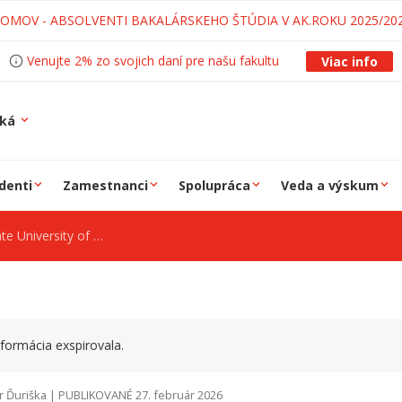
LOMOV - ABSOLVENTI BAKALÁRSKEHO ŠTÚDIA V AK.ROKU 2025/20
Venujte 2% zo svojich daní pre našu fakultu
Viac info
ská
denti
Zamestnanci
Spolupráca
Veda a výskum
of Science and Technology
formácia exspirovala.
r Ďuriška | PUBLIKOVANÉ 27. február 2026