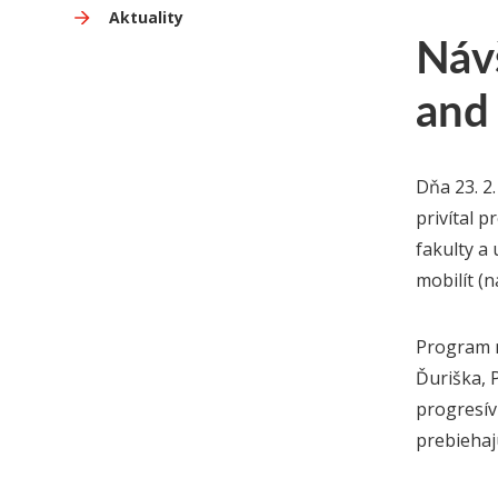
Aktuality
Návš
and
Dňa 23. 2
privítal 
fakulty a
mobilít (
Program n
Ďuriška, 
progresív
prebiehaj