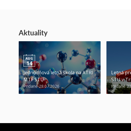
Aktuality
AUG
14
Jednodňová letná škola na ATRI
Letná pr
MTF STU
STU v Tr
Pridané 28.07.2026
Pridané 2