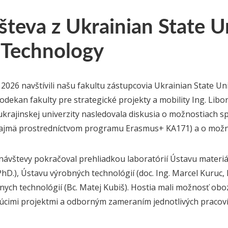
teva z Ukrainian State Un
 Technology
. 2026 navštívili našu fakultu zástupcovia Ukrainian State U
prodekan fakulty pre strategické projekty a mobility Ing. Li
 ukrajinskej univerzity nasledovala diskusia o možnostiach 
najmä prostredníctvom programu Erasmus+ KA171) a o možno
ávštevy pokračoval prehliadkou laboratórií Ústavu materiálo
PhD.), Ústavu výrobných technológií (doc. Ing. Marcel Kuruc,
nych technológií (Bc. Matej Kubiš). Hostia mali možnosť ob
úcimi projektmi a odborným zameraním jednotlivých pracoví