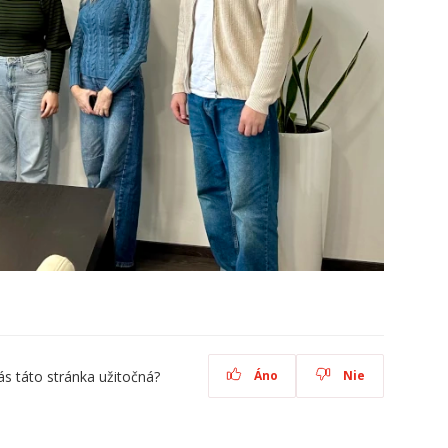
ás táto stránka užitočná?
Áno
Nie