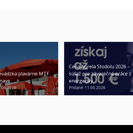
Cena Aurela Stodolu 2026 –
evádzka plavárne MTF
súťaž pre záverečné práce z
nave
energetiky
3.06.2026
Pridané 11.06.2026