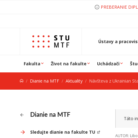
Prejsť na obsah
PREBERANIE DIP
Ústavy a pracovi
Fakulta
Život na fakulte
Uchádzači
Štu
Dianie na MTF
Aktuality
Návšteva z Ukrainian State University 
Dianie na MTF
Táto in
Sledujte dianie na fakulte TU
AUTOR: Libo