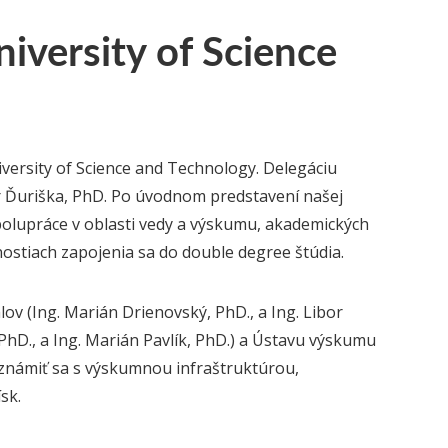
iversity of Science
niversity of Science and Technology. Delegáciu
bor Ďuriška, PhD. Po úvodnom predstavení našej
spolupráce v oblasti vedy a výskumu, akademických
stiach zapojenia sa do double degree štúdia.
v (Ing. Marián Drienovský, PhD., a Ing. Libor
 PhD., a Ing. Marián Pavlík, PhD.) a Ústavu výskumu
oznámiť sa s výskumnou infraštruktúrou,
sk.