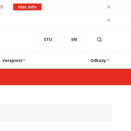
26
Viac info
STU
EN
Verejnosť
Odkazy