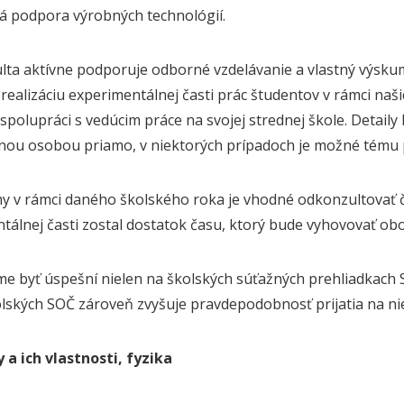
á podpora výrobných technológií.
lta aktívne podporuje odborné vzdelávanie a vlastný výsku
realizáciu experimentálnej časti prác študentov v rámci naši
 spolupráci s vedúcim práce na svojej strednej škole. Deta
nou osobou priamo, v niektorých prípadoch je možné tému
y v rámci daného školského roka je vhodné odkonzultovať čo
tálnej časti zostal dostatok času, ktorý bude vyhovovať o
me byť úspešní nielen na školských súťažných prehliadkach SO
lských SOČ zároveň zvyšuje pravdepodobnosť prijatia na n
 a ich vlastnosti, fyzika