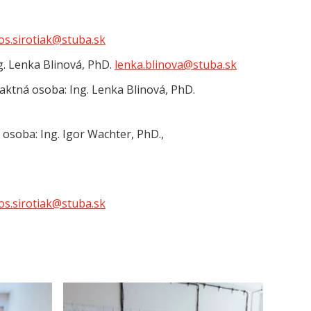
s.sirotiak@stuba.sk
g. Lenka Blinová, PhD.
lenka.blinova@stuba.sk
aktná osoba: Ing. Lenka Blinová, PhD.
osoba: Ing. Igor Wachter, PhD.,
s.sirotiak@stuba.sk