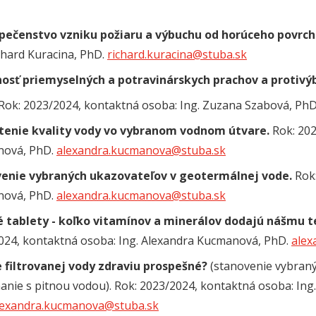
ečenstvo vzniku požiaru a výbuchu od horúceho povrchu
chard Kuracina, PhD.
richard.kuracina@stuba.sk
osť priemyselných a potravinárskych prachov a protivý
 Rok: 2023/2024, kontaktná osoba: Ing. Zuzana Szabová, PhD
enie kvality vody vo vybranom vodnom útvare.
Rok: 20
ová, PhD.
alexandra.kucmanova@stuba.sk
enie vybraných ukazovateľov v geotermálnej vode.
Rok
ová, PhD.
alexandra.kucmanova@stuba.sk
 tablety - koľko vitamínov a minerálov dodajú nášmu t
024, kontaktná osoba: Ing. Alexandra Kucmanová, PhD.
alex
ie filtrovanej vody zdraviu prospešné?
(stanovenie vybranýc
anie s pitnou vodou). Rok: 2023/2024, kontaktná osoba: In
lexandra.kucmanova@stuba.sk