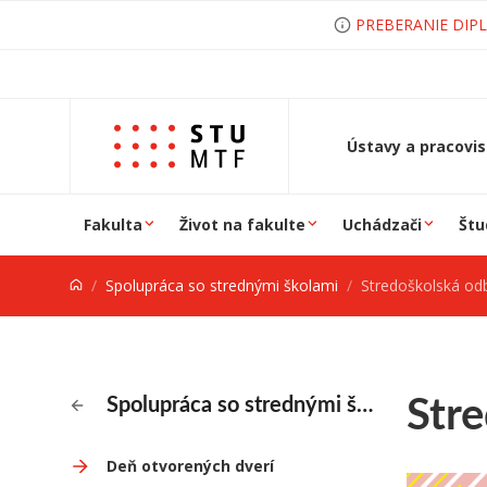
Prejsť na obsah
PREBERANIE DIP
Ústavy a pracovi
Fakulta
Život na fakulte
Uchádzači
Štu
Spolupráca so strednými školami
Stredoškolská od
Str
Spolupráca so strednými školami
Deň otvorených dverí