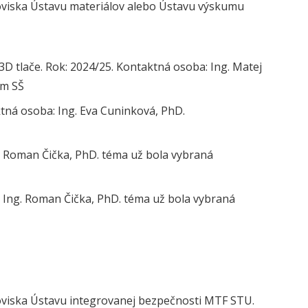
oviska Ústavu materiálov alebo Ústavu výskumu
D tlače. Rok: 2024/25. Kontaktná osoba: Ing. Matej
om SŠ
ná osoba: Ing. Eva Cuninková, PhD.
g. Roman Čička, PhD. téma už bola vybraná
c. Ing. Roman Čička, PhD. téma už bola vybraná
oviska Ústavu integrovanej bezpečnosti MTF STU.