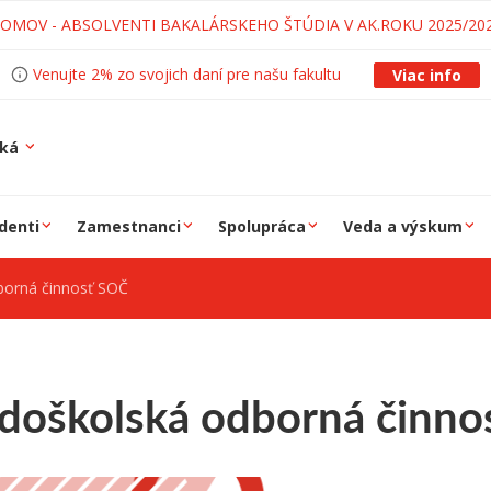
LOMOV - ABSOLVENTI BAKALÁRSKEHO ŠTÚDIA V AK.ROKU 2025/20
Venujte 2% zo svojich daní pre našu fakultu
Viac info
ská
denti
Zamestnanci
Spolupráca
Veda a výskum
borná činnosť SOČ
edoškolská odborná činno