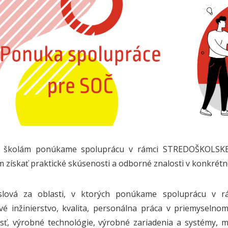
m školám ponúkame spoluprácu v rámci STREDOŠKOLS
 získať praktické skúsenosti a odborné znalosti v konkrétne
slová za oblasti, v ktorých ponúkame spoluprácu v rám
vé inžinierstvo, kvalita, personálna práca v priemyseln
ť, výrobné technológie, výrobné zariadenia a systémy, m