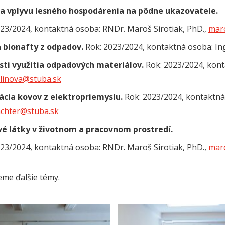
a vplyvu lesného hospodárenia na pôdne ukazovatele.
023/2024, kontaktná osoba: RNDr. Maroš Sirotiak, PhD.,
maro
 bionafty z odpadov.
Rok: 2023/2024, kontaktná osoba: In
ti využitia odpadových materiálov.
Rok: 2023/2024, kont
blinova@stuba.sk
ácia kovov z elektropriemyslu.
Rok: 2023/2024, kontaktná 
achter@stuba.sk
vé látky v životnom a pracovnom prostredí.
023/2024, kontaktná osoba: RNDr. Maroš Sirotiak, PhD.,
maro
eme ďalšie témy.