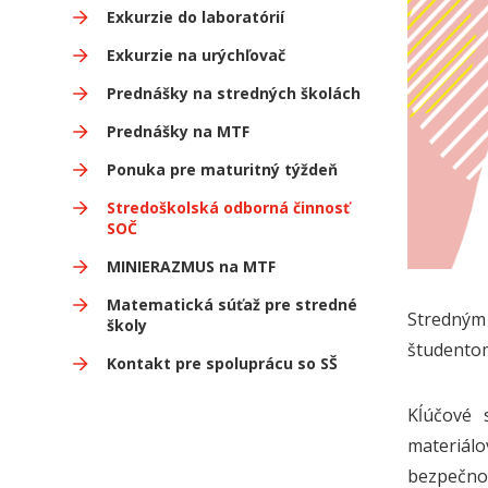
Exkurzie do laboratórií
Exkurzie na urýchľovač
Prednášky na stredných školách
Prednášky na MTF
Ponuka pre maturitný týždeň
Stredoškolská odborná činnosť
SOČ
MINIERAZMUS na MTF
Matematická súťaž pre stredné
Stredný
školy
študentom
Kontakt pre spoluprácu so SŠ
Kĺúčové 
materiálo
bezpečnos