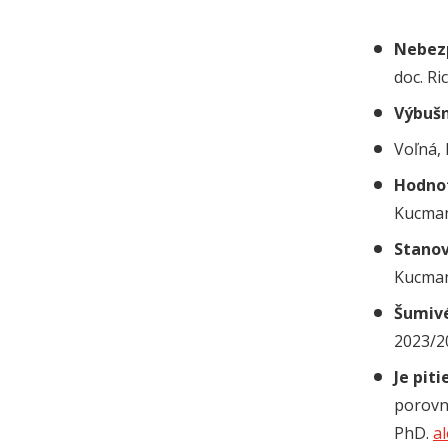
Nebezp
doc. Ri
Výbušn
Voľná,
Hodnot
Kucman
Stanov
Kucman
Šumivé
2023/2
Je pit
porovn
PhD.
a