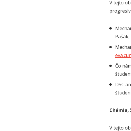
V tejto o
progresív
Mechan
Pašák,
Mechan
eva.cu
Čo nám
študen
DSC ana
študen
Chémia, 
V tejto o