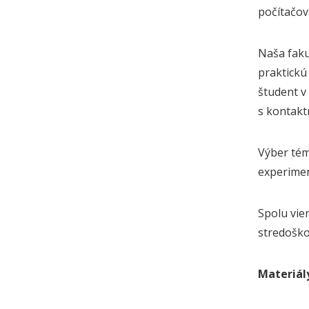
počítačov
Naša faku
praktickú 
študent v
s kontakt
Výber tém
experimen
Spolu vie
stredoško
Materiály