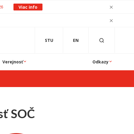
26
Viac info
STU
EN
Verejnosť
Odkazy
sť SOČ