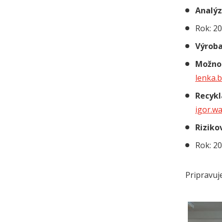
Analýz
Rok: 2
Výroba
Možnos
lenka.
Recykl
igor.w
Riziko
Rok: 2
Pripravuj