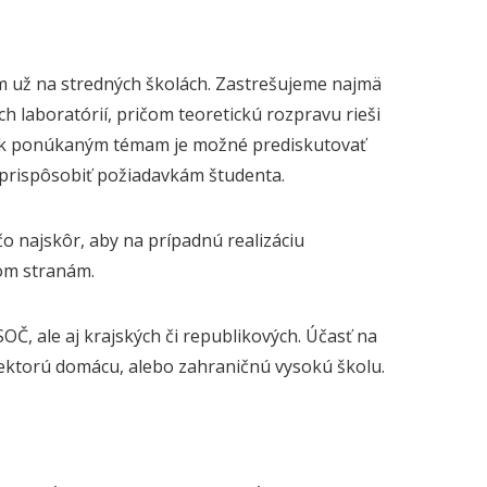
m už na stredných školách. Zastrešujeme najmä
ch laboratórií, pričom teoretickú rozpravu rieši
ily k ponúkaným témam je možné prediskutovať
 prispôsobiť požiadavkám študenta.
 najskôr, aby na prípadnú realizáciu
bom stranám.
Č, ale aj krajských či republikových. Účasť na
iektorú domácu, alebo zahraničnú vysokú školu.