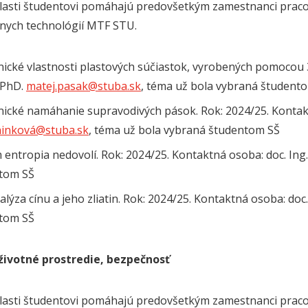
blasti študentovi pomáhajú predovšetkým zamestnanci prac
nych technológií MTF STU.
ické vlastnosti plastových súčiastok, vyrobených pomocou 3
 PhD.
matej.pasak@stuba.sk
, téma už bola vybraná študent
ické namáhanie supravodivých pások. Rok: 2024/25. Kontakt
ninková@stuba.sk
, téma už bola vybraná študentom SŠ
 entropia nedovolí. Rok: 2024/25. Kontaktná osoba: doc. In
tom SŠ
lýza cínu a jeho zliatin. Rok: 2024/25. Kontaktná osoba: do
tom SŠ
životné prostredie, bezpečnosť
blasti študentovi pomáhajú predovšetkým zamestnanci prac