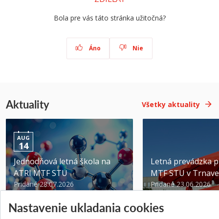
Bola pre vás táto stránka užitočná?
Áno
Nie
Aktuality
Všetky aktuality
AUG
14
Jednodňová letná škola na
Letná prevádzka p
ATRI MTF STU
MTF STU v Trnave
Pridané 28.07.2026
Pridané 23.06.2026
Nastavenie ukladania cookies