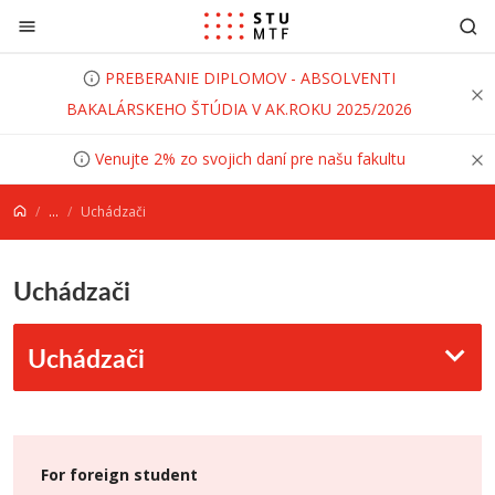
Prejsť na obsah
PREBERANIE DIPLOMOV - ABSOLVENTI
BAKALÁRSKEHO ŠTÚDIA V AK.ROKU 2025/2026
Venujte 2% zo svojich daní pre našu fakultu
...
Uchádzači
Uchádzači
Uchádzači
For foreign student