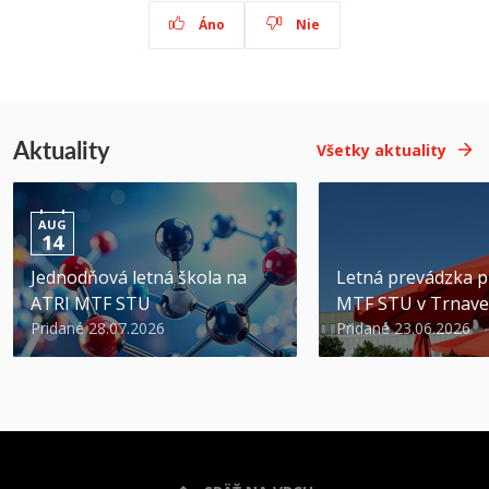
Áno
Nie
Aktuality
Všetky aktuality
AUG
14
Jednodňová letná škola na
Letná prevádzka p
ATRI MTF STU
MTF STU v Trnave
Pridané 28.07.2026
Pridané 23.06.2026