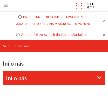
Prejsť na obsah
PREBERANIE DIPLOMOV - ABSOLVENTI
BAKALÁRSKEHO ŠTÚDIA V AK.ROKU 2025/2026
Venujte 2% zo svojich daní pre našu fakultu
...
Iní o nás
Iní o nás
Iní o nás