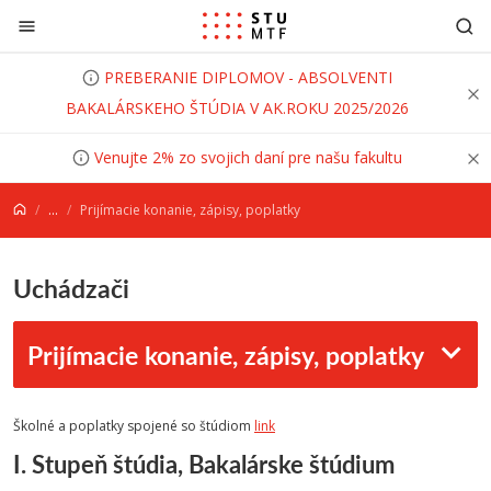
Prejsť na obsah
PREBERANIE DIPLOMOV - ABSOLVENTI
BAKALÁRSKEHO ŠTÚDIA V AK.ROKU 2025/2026
Venujte 2% zo svojich daní pre našu fakultu
...
Prijímacie konanie, zápisy, poplatky
Uchádzači
Prijímacie konanie, zápisy, poplatky
Školné a poplatky spojené so štúdiom
link
I. Stupeň štúdia, Bakalárske štúdium