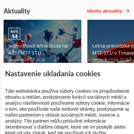
Aktuality
Všetky aktuality
AUG
14
Jednodňová letná škola na
Letná prevádzka p
ATRI MTF STU
MTF STU v Trnave
Pridané 28.07.2026
Pridané 23.06.2026
Nastavenie ukladania cookies
Táto webstránka používa súbory cookies na prispôsobenie
obsahu a reklám, poskytovanie funkcií sociálnych médií a
analýzu návštevnosti používame súbory cookie. Informácie
SPÄŤ NA VRCH
o tom, ako používate naše webové stránky, poskytujeme aj
našim partnerom v oblasti sociálnych médií, inzercie a
analýzy. Títo partneri môžu príslušné informácie
skombinovať s ďalšími údajmi, ktoré ste im poskytli alebo
ktoré od vás získali, keď ste používali ich služby.