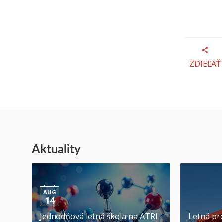
ZDIEĽAŤ
Aktuality
AUG
14
Jednodňová letná škola na ATRI
Letná pr