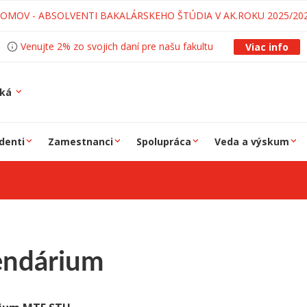
LOMOV - ABSOLVENTI BAKALÁRSKEHO ŠTÚDIA V AK.ROKU 2025/20
Venujte 2% zo svojich daní pre našu fakultu
Viac info
ská
denti
Zamestnanci
Spolupráca
Veda a výskum
endárium