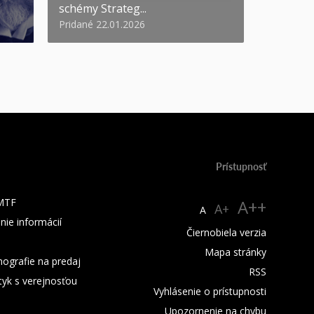
schémy Strateg...
Pridané 22.01.2026
Prístupnosť
 MTF
A++
A+
A
nie informácií
Čiernobiela verzia
Mapa stránky
ografie na predaj
RSS
tyk s verejnosťou
Vyhlásenie o prístupnosti
Upozornenie na chybu