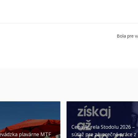
Bola pre v
Cena Aurela Stodolu 2026 –
evádzka plavárne MTF
súťaž pre záverečné práce z