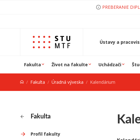
Prejsť na obsah
PREBERANIE DIP
Ústavy a pracovi
Fakulta
Život na fakulte
Uchádzači
Štu
Fakulta
Úradná výveska
Kalendárium
Kal
Fakulta
Profil fakulty