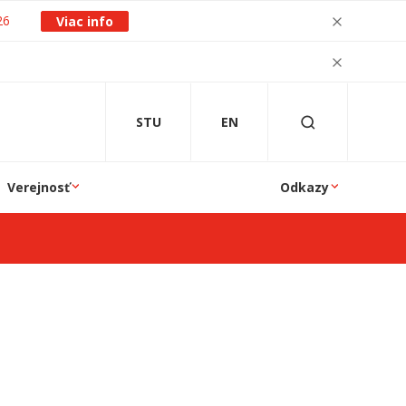
26
Viac info
STU
EN
Verejnosť
Odkazy