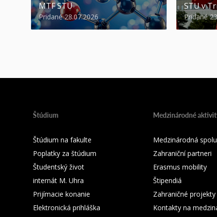
MTF STU
STU v Tr
Pridané 28.07.2026
Pridané 2
Štúdium
Medzinárodné aktivit
Štúdium na fakulte
Medzinárodná spolu
Poplatky za štúdium
Zahraniční partneri
Študentský život
Erasmus mobility
internát M. Uhra
Štipendiá
Prijímacie konanie
Zahraničné projekty
Elektronická prihláška
Kontakty na medzin