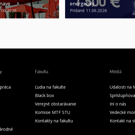
nave
energetiky
3.06.2026
Pridané 11.06.2026
y
Fakulta
Médiá
práca
Ľudia na fakulte
Udalosti na
Black box
Sprístupňova
Verejné obstarávanie
Iní o nás
Komisie MTF STU
Vedecké mon
Kontakty na fakultu
Kontakt na s
árodné