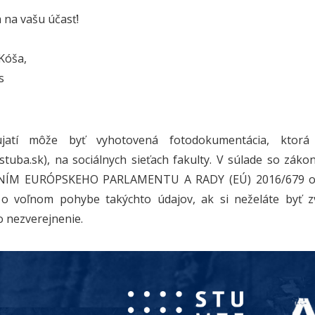
 na vašu účasť!
 Kóša,
s
jatí môže byť vyhotovená fotodokumentácia, ktorá
stuba.sk), na sociálnych sieťach fakulty. V súlade so zák
ÍM EURÓPSKEHO PARLAMENTU A RADY (EÚ) 2016/679 o oc
 o voľnom pohybe takýchto údajov, ak si neželáte byť z
o nezverejnenie.