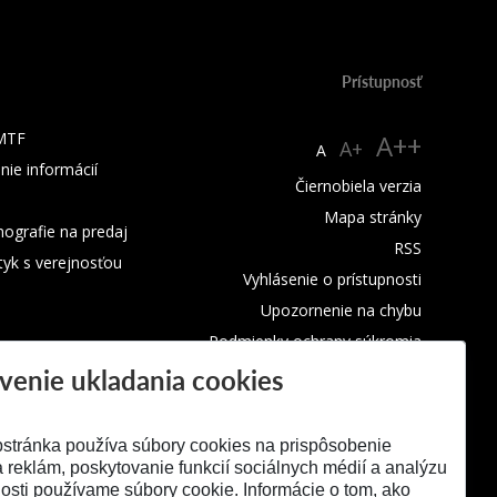
Prístupnosť
 MTF
A++
A+
A
nie informácií
Čiernobiela verzia
Mapa stránky
ografie na predaj
RSS
tyk s verejnosťou
Vyhlásenie o prístupnosti
Upozornenie na chybu
Podmienky ochrany súkromia
venie ukladania cookies
Využívanie cookies
stránka používa súbory cookies na prispôsobenie
 reklám, poskytovanie funkcií sociálnych médií a analýzu
osti používame súbory cookie. Informácie o tom, ako