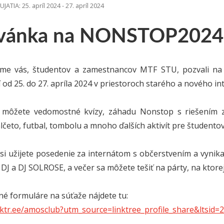
TIA: 25. apríl 2024 - 27. apríl 2024
vánka na NONSTOP2024
sme vás, študentov a zamestnancov MTF STU, pozvali na
 od 25. do 27. apríla 2024 v priestoroch starého a nového in
 môžete vedomostné kvízy, záhadu Nonstop s riešením z
lčeto, futbal, tombolu a mnoho ďalších aktivít pre študento
si užijete posedenie za internátom s občerstvením a vyni
 a DJ SOLROSE, a večer sa môžete tešiť na párty, na ktore
né formuláre na súťaže nájdete tu:
inktr.ee/amosclub?utm_source=linktree_profile_share&ltsi