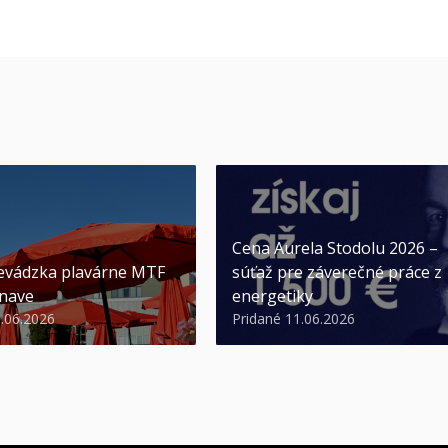
Cena Aurela Stodolu 2026 –
evádzka plavárne MTF
súťaž pre záverečné práce z
nave
energetiky
3.06.2026
Pridané 11.06.2026