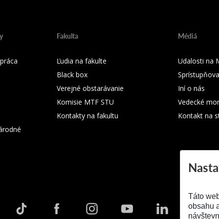
y
Fakulta
Médiá
práca
Ľudia na fakulte
Udalosti na
Black box
Sprístupňova
Verejné obstarávanie
Iní o nás
Komisie MTF STU
Vedecké mon
Kontakty na fakultu
Kontakt na s
árodné
Nasta
Táto web
obsahu a
návštevn