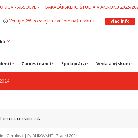
LOMOV - ABSOLVENTI BAKALÁRSKEHO ŠTÚDIA V AK.ROKU 2025/20
Venujte 2% zo svojich daní pre našu fakultu
Viac info
ská
denti
Zamestnanci
Spolupráca
Veda a výskum
2024
formácia exspirovala.
ína Gerulová | PUBLIKOVANÉ 17. apríl 2024