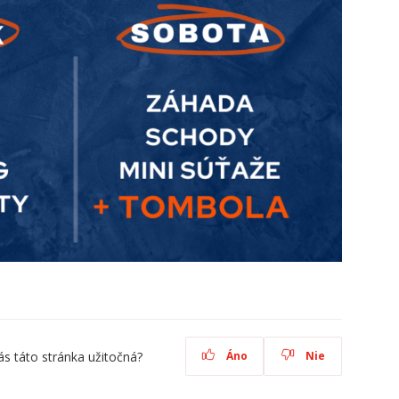
ás táto stránka užitočná?
Áno
Nie