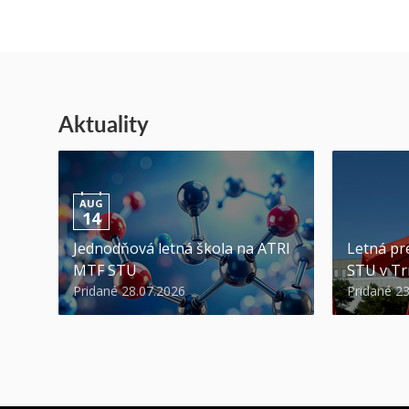
Aktuality
AUG
14
Jednodňová letná škola na ATRI
Letná pr
MTF STU
STU v Tr
Pridané 28.07.2026
Pridané 2