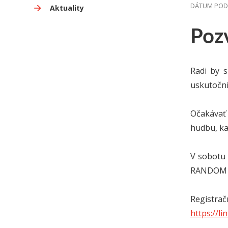
DÁTUM PODUJA
Aktuality
Poz
Radi by 
uskutoční
Očakávať
hudbu, ka
V sobotu 
RANDOM DJ
Registrač
https://l