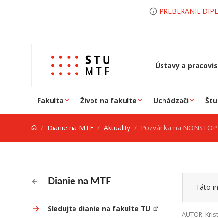
Prejsť na obsah
PREBERANIE DIP
Ústavy a pracovi
Fakulta
Život na fakulte
Uchádzači
Štu
Dianie na MTF
Aktuality
Pozvánka na NONSTOP
Dianie na MTF
Táto in
Sledujte dianie na fakulte TU
AUTOR: Krist