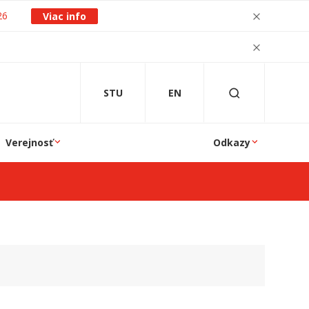
26
Viac info
STU
EN
Verejnosť
Odkazy