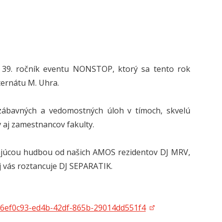
 39. ročník eventu NONSTOP, ktorý sa tento rok
ternátu M. Uhra.
ábavných a vedomostných úloh v tímoch, skvelú
v aj zamestnancov fakulty.
kajúcou hudbou od našich AMOS rezidentov DJ MRV,
j vás roztancuje DJ SEPARATIK.
d=26ef0c93-ed4b-42df-865b-29014dd551f4