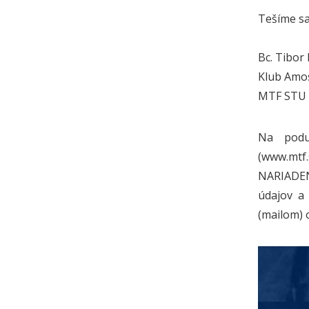
Tešíme sa
Bc. Tibor
Klub Amo
MTF STU
Na podu
(www.mtf.
NARIADEN
údajov a
(mailom) 