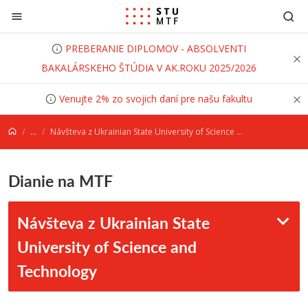
Prejsť na obsah
PREBERANIE DIPLOMOV - ABSOLVENTI
BAKALÁRSKEHO ŠTÚDIA V AK.ROKU 2025/2026
Venujte 2% zo svojich daní pre našu fakultu
...
Návšteva z Ukrainian State University of Science and Technology
Dianie na MTF
Návšteva z Ukrainian State
University of Science and
Technology