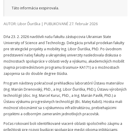
Táto informácia exspirovala.
AUTOR: Libor Ďuriška | PUBLIKOVANÉ 27. február 2026
Dňa 23. 2. 2026 navštívili našu fakultu zástupcovia Ukrainian State
University of Science and Technology. Delegáciu privítal prodekan fakulty
pre strategické projekty a mobility Ing. Libor Ďuriška, PhD. Po úvodnom
predstavení našej fakulty a ukrajinskej univerzity nasledovala diskusia o
možnostiach spolupráce v oblasti vedy a výskumu, akademických mobilít
(najmä prostredníctvom programu Erasmus+ KA171) a o možnostiach
zapojenia sa do double degree štúdia.
Program návštevy pokračoval prehliadkou laboratórií Ústavu materiálov
(Ing. Marián Drienovský, PhD., a Ing. Libor Ďuriška, PhD.), Ústavu výrobných
technológií (doc. Ing. Marcel Kuruc, PhD., a Ing. Marián Pavlík, PhD.) a
Ústavu výskumu progresívnych technológií (Bc. Matej Kubiš). Hostia mali
možnosť oboznámiť sa s výskumnou infraštruktúrou, prebiehajúcimi
projektmi a odborným zameraním jednotlivých pracovísk.
Počas rokovaní boli identifikované viaceré oblasti spoločného záujmu a
príležitosti pre rozvoj budúcej spolupráce medzi oboma inštitúciami.