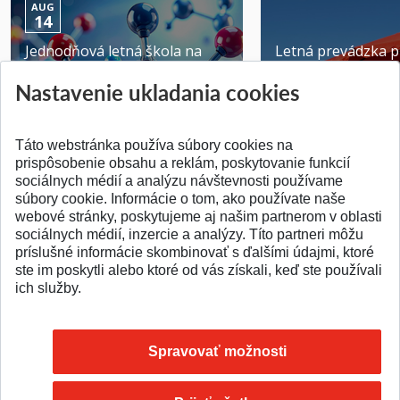
AUG
14
Jednodňová letná škola na
Letná prevádzka p
ATRI MTF STU
MTF STU v Trnave
Nastavenie ukladania cookies
Pridané 28.07.2026
Pridané 23.06.2026
Táto webstránka používa súbory cookies na
prispôsobenie obsahu a reklám, poskytovanie funkcií
sociálnych médií a analýzu návštevnosti používame
súbory cookie. Informácie o tom, ako používate naše
webové stránky, poskytujeme aj našim partnerom v oblasti
SPÄŤ NA VRCH
sociálnych médií, inzercie a analýzy. Títo partneri môžu
príslušné informácie skombinovať s ďalšími údajmi, ktoré
ste im poskytli alebo ktoré od vás získali, keď ste používali
ich služby.
Spravovať možnosti