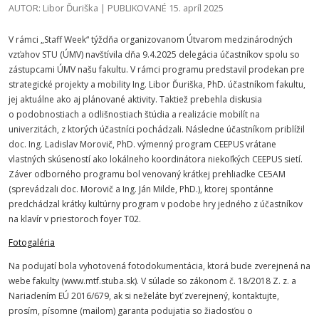
AUTOR: Libor Ďuriška | PUBLIKOVANÉ 15. apríl 2025
V rámci „Staff Week“ týždňa organizovanom Útvarom medzinárodných
vzťahov STU (ÚMV) navštívila dňa 9.4.2025 delegácia účastníkov spolu so
zástupcami ÚMV našu fakultu. V rámci programu predstavil prodekan pre
strategické projekty a mobility Ing. Libor Ďuriška, PhD. účastníkom fakultu,
jej aktuálne ako aj plánované aktivity. Taktiež prebehla diskusia
o podobnostiach a odlišnostiach štúdia a realizácie mobilít na
univerzitách, z ktorých účastníci pochádzali. Následne účastníkom priblížil
doc. Ing. Ladislav Morovič, PhD. výmenný program CEEPUS vrátane
vlastných skúseností ako lokálneho koordinátora niekoľkých CEEPUS sietí.
Záver odborného programu bol venovaný krátkej prehliadke CE5AM
(sprevádzali doc. Morovič a Ing. Ján Milde, PhD.), ktorej spontánne
predchádzal krátky kultúrny program v podobe hry jedného z účastníkov
na klavír v priestoroch foyer T02.
Fotogaléria
Na podujatí bola vyhotovená fotodokumentácia, ktorá bude zverejnená na
webe fakulty (www.mtf.stuba.sk). V súlade so zákonom č. 18/2018 Z. z. a
Nariadením EÚ 2016/679, ak si neželáte byť zverejnený, kontaktujte,
prosím, písomne (mailom) garanta podujatia so žiadosťou o