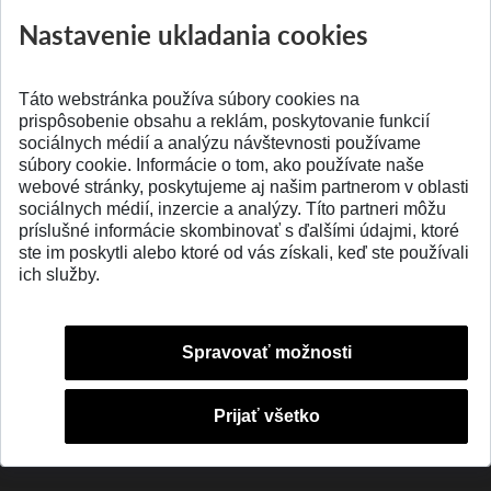
ATRI MTF STU
MTF STU v Trnave
Nastavenie ukladania cookies
Pridané 28.07.2026
Pridané 23.06.2026
Táto webstránka používa súbory cookies na
prispôsobenie obsahu a reklám, poskytovanie funkcií
sociálnych médií a analýzu návštevnosti používame
súbory cookie. Informácie o tom, ako používate naše
webové stránky, poskytujeme aj našim partnerom v oblasti
SPÄŤ NA VRCH
sociálnych médií, inzercie a analýzy. Títo partneri môžu
príslušné informácie skombinovať s ďalšími údajmi, ktoré
ste im poskytli alebo ktoré od vás získali, keď ste používali
ich služby.
Spravovať možnosti
Prijať všetko
© 2026 Slovenská technická univerzita