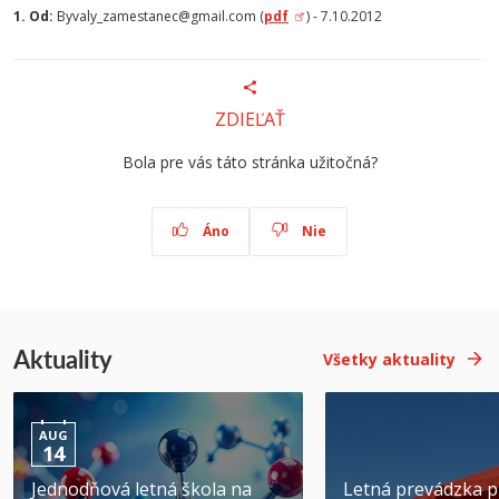
1.
Od:
Byvaly_zamestanec@gmail.com (
pdf
) - 7.10.2012
ZDIEĽAŤ
Bola pre vás táto stránka užitočná?
Áno
Nie
Aktuality
Všetky aktuality
AUG
14
Jednodňová letná škola na
Letná prevádzka p