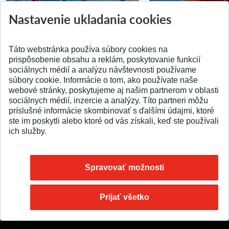
ATRI MTF STU
MTF STU v Trnave
Nastavenie ukladania cookies
Pridané 28.07.2026
Pridané 23.06.2026
Táto webstránka používa súbory cookies na
prispôsobenie obsahu a reklám, poskytovanie funkcií
sociálnych médií a analýzu návštevnosti používame
súbory cookie. Informácie o tom, ako používate naše
webové stránky, poskytujeme aj našim partnerom v oblasti
SPÄŤ NA VRCH
sociálnych médií, inzercie a analýzy. Títo partneri môžu
príslušné informácie skombinovať s ďalšími údajmi, ktoré
ste im poskytli alebo ktoré od vás získali, keď ste používali
ich služby.
Spravovať možnosti
Prijať všetko
© 2026 Slovenská technická univerzita