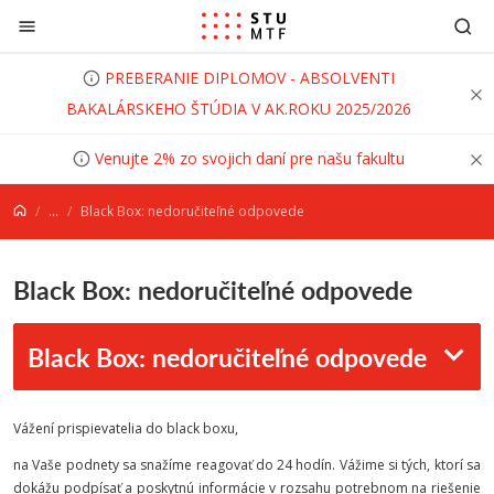
Prejsť na obsah
PREBERANIE DIPLOMOV - ABSOLVENTI
BAKALÁRSKEHO ŠTÚDIA V AK.ROKU 2025/2026
Venujte 2% zo svojich daní pre našu fakultu
...
Black Box: nedoručiteľné odpovede
Black Box: nedoručiteľné odpovede
Black Box: nedoručiteľné odpovede
Vážení prispievatelia do black boxu,
na Vaše podnety sa snažíme reagovať do 24 hodín. Vážime si tých, ktorí sa
dokážu podpísať a poskytnú informácie v rozsahu potrebnom na riešenie