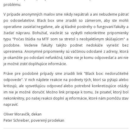
problému.
V prípade anonymných mailov sme nikdy nepátrali a ani nebudeme pátrať
po odosielateľovi. Black box sme zriadili so zámerom, aby ste mohli
operatívne zasielať negatívne, ale aj kladné postrehy o fungovaní fakulty a
žiadať nápravu. Bohužiaľ, viackrát sa vyskytli nekonkrétne pripomienky
typu "Počas štúdia na MTF som sa stretol s neobjektívnym skúšajúcim" a
podobne. Vedenie fakulty takýto podnet nedokáže vyriešiť bez
upresnenia. Anonymné pripomienky sú väčšinou odoslané z adresy, ktorá
je okamžite po odoslaní nefunkčná, takže nie je komu odpovedať a ani nie
je možné zistiť doplňujúce informácie.
Práve pre podobné prípady sme zriadili link "Black box: nedoručiteľné
odpovede". V nich nájdete reakcie na podnety tých, ktorí sa pýtajú alebo
kritizujú, ale vysvetľujúcu odpoveď alebo potrebné konkretizujúce otázky
im nie je možné doručiť. Možno link prispeje k tomu, že pisateľ, ktorý bol
nekonkrétny, po našej reakcii doplní aj informácie, ktoré nám pomôžu stav
napraviť.
Oliver Moravčík, dekan
Peter Schreiber, poverený prodekan