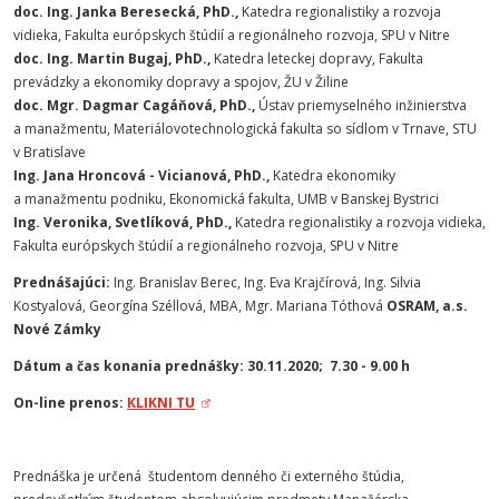
doc. Ing. Janka Beresecká, PhD.,
Katedra regionalistiky a rozvoja
vidieka, Fakulta európskych štúdií a regionálneho rozvoja, SPU v Nitre
doc. Ing. Martin Bugaj, PhD.,
Katedra leteckej dopravy, Fakulta
prevádzky a ekonomiky dopravy a spojov, ŽU v Žiline
doc. Mgr. Dagmar Cagáňová, PhD.,
Ústav priemyselného inžinierstva
a manažmentu, Materiálovotechnologická fakulta so sídlom v Trnave, STU
v Bratislave
Ing. Jana Hroncová - Vicianová, PhD.,
Katedra ekonomiky
a manažmentu podniku, Ekonomická fakulta, UMB v Banskej Bystrici
Ing. Veronika, Svetlíková, PhD.,
Katedra regionalistiky a rozvoja vidieka,
Fakulta európskych štúdií a regionálneho rozvoja, SPU v Nitre
Prednášajúci:
Ing. Branislav Berec, Ing. Eva Krajčírová, Ing. Silvia
Kostyalová, Georgína Széllová, MBA, Mgr. Mariana Tóthová
OSRAM, a.s.
Nové Zámky
Dátum a čas
konania prednášky:
30.11.2020; 7.30 - 9.00 h
On-line prenos:
KLIKNI TU
Prednáška je určená študentom denného či externého štúdia,