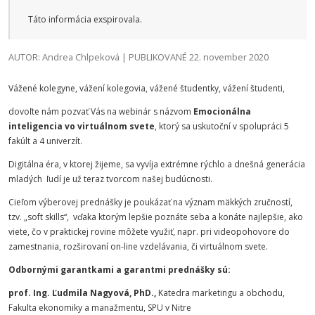
Táto informácia exspirovala.
AUTOR: Andrea Chlpeková | PUBLIKOVANÉ 22. november 2020
Vážené kolegyne, vážení kolegovia, vážené študentky, vážení študenti,
dovoľte nám pozvať Vás na webinár s názvom
Emocionálna
inteligencia vo virtuálnom svete
, ktorý sa uskutoční v spolupráci 5
fakúlt a 4 univerzít.
Digitálna éra, v ktorej žijeme, sa vyvíja extrémne rýchlo a dnešná generácia
mladých ľudí je už teraz tvorcom našej budúcnosti.
Cieľom výberovej prednášky je poukázať na význam mäkkých zručností,
tzv. „soft skills“, vďaka ktorým lepšie poznáte seba a konáte najlepšie, ako
viete, čo v praktickej rovine môžete využiť, napr. pri videopohovore do
zamestnania, rozširovaní on-line vzdelávania, či virtuálnom svete.
Odbornými garantkami a garantmi prednášky sú:
prof. Ing. Ľudmila Nagyová, PhD.,
Katedra marketingu a obchodu,
Fakulta ekonomiky a manažmentu, SPU v Nitre