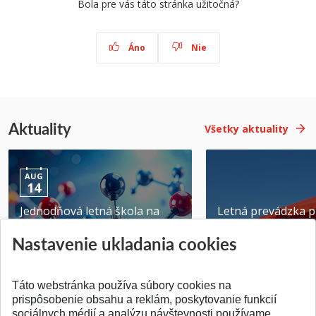
Bola pre vás táto stránka užitočná?
Áno
Nie
Aktuality
Všetky aktuality
AUG
14
Jednodňová letná škola na
Letná prevádzka p
ATRI MTF STU
MTF STU v Trnave
Nastavenie ukladania cookies
Pridané 28.07.2026
Pridané 23.06.2026
Táto webstránka používa súbory cookies na
prispôsobenie obsahu a reklám, poskytovanie funkcií
sociálnych médií a analýzu návštevnosti používame