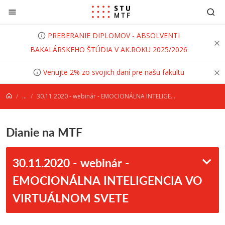
Prejsť na obsah
PREBERANIE DIPLOMOV - ABSOLVENTI
BAKALÁRSKEHO ŠTÚDIA V AK.ROKU 2025/2026
Venujte 2% zo svojich daní pre našu fakultu
...
30.11.2020 - webinár - EMOCIONÁLNA INTELIGENCIA VO VIRTUÁLNOM SVETE
Dianie na MTF
30.11.2020 - webinár -
EMOCIONÁLNA INTELIGENCIA VO
VIRTUÁLNOM SVETE