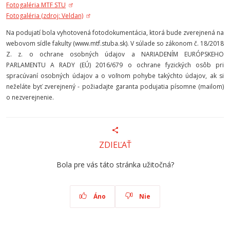
Fotogaléria MTF STU
Fotogaléria (zdroj: Veldan)
Na podujatí bola vyhotovená fotodokumentácia, ktorá bude zverejnená na
webovom sídle fakulty (www.mtf.stuba.sk). V súlade so zákonom č. 18/2018
Z. z. o ochrane osobných údajov a NARIADENÍM EURÓPSKEHO
PARLAMENTU A RADY (EÚ) 2016/679 o ochrane fyzických osôb pri
spracúvaní osobných údajov a o voľnom pohybe takýchto údajov, ak si
neželáte byť zverejnený - požiadajte garanta podujatia písomne (mailom)
o nezverejnenie.
ZDIEĽAŤ
Bola pre vás táto stránka užitočná?
Áno
Nie