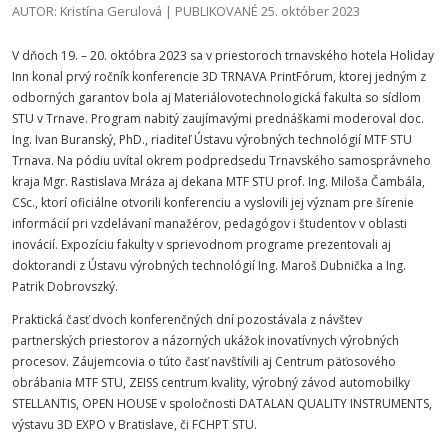
AUTOR: Kristína Gerulová | PUBLIKOVANÉ 25. október 2023
V dňoch 19. – 20. októbra 2023 sa v priestoroch trnavského hotela Holiday
Inn konal prvý ročník konferencie 3D TRNAVA PrintFórum, ktorej jedným z
odborných garantov bola aj Materiálovotechnologická fakulta so sídlom
STU v Trnave. Program nabitý zaujímavými prednáškami moderoval doc.
Ing. Ivan Buranský, PhD., riaditeľ Ústavu výrobných technológií MTF STU
Trnava. Na pódiu uvítal okrem podpredsedu Trnavského samosprávneho
kraja Mgr. Rastislava Mráza aj dekana MTF STU prof. Ing. Miloša Čambála,
CSc., ktorí oficiálne otvorili konferenciu a vyslovili jej význam pre šírenie
informácií pri vzdelávaní manažérov, pedagógov i študentov v oblasti
inovácií. Expozíciu fakulty v sprievodnom programe prezentovali aj
doktorandi z Ústavu výrobných technológií Ing. Maroš Dubnička a Ing.
Patrik Dobrovszký.
Praktická časť dvoch konferenčných dní pozostávala z návštev
partnerských priestorov a názorných ukážok inovatívnych výrobných
procesov. Záujemcovia o túto časť navštívili aj Centrum päťosového
obrábania MTF STU, ZEISS centrum kvality, výrobný závod automobilky
STELLANTIS, OPEN HOUSE v spoločnosti DATALAN QUALITY INSTRUMENTS,
výstavu 3D EXPO v Bratislave, či FCHPT STU.