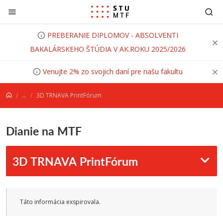
Prejsť na obsah
PREBERANIE DIPLOMOV - ABSOLVENTI
BAKALÁRSKEHO ŠTÚDIA V AK.ROKU 2025/2026
Venujte 2% zo svojich daní pre našu fakultu
...
3D TRNAVA PrintFórum
Dianie na MTF
3D TRNAVA PrintFórum
Táto informácia exspirovala.