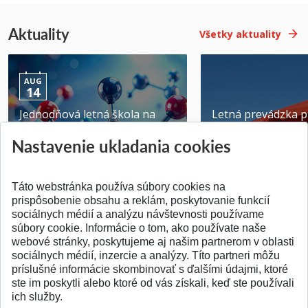
Aktuality
Všetky aktuality
AUG
14
Jednodňová letná škola na
Letná prevádzka p
ATRI MTF STU
MTF STU v Trnave
Nastavenie ukladania cookies
Pridané 28.07.2026
Pridané 23.06.2026
Táto webstránka používa súbory cookies na
prispôsobenie obsahu a reklám, poskytovanie funkcií
sociálnych médií a analýzu návštevnosti používame
súbory cookie. Informácie o tom, ako používate naše
webové stránky, poskytujeme aj našim partnerom v oblasti
SPÄŤ NA VRCH
sociálnych médií, inzercie a analýzy. Títo partneri môžu
príslušné informácie skombinovať s ďalšími údajmi, ktoré
ste im poskytli alebo ktoré od vás získali, keď ste používali
ich služby.