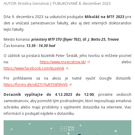
AUTOR: Kristína Gerulová | PUBLIKOVANÉ 8. december 2023
Dňa 9. decembra 2023 sa uskutoční podujatie
Mikuláš na MTF 2023
pre
deti a vnúčatá zamestnancov fakulty, ako aj deti interných doktorandov
tejto fakulty.
Miesto konania:
priestory MTF STU (foyer T02), Ul. J. Bottu 25, Trnava
Čas konania:
13.30 - 16.30 hod
O zážitok sa postará kúzelník Peter Šesták, jeho tvorbu si môžete pozrieť
na:
https://www.magicshow.sk/
alebo
https://www.facebook.com/kuzelnik
.
Pre prihlásenie sa na akciu je nutné využiť Google dotazník:
https://forms.gle/x8Z7rYJuRY56FMyV6
Dotazník vypĺňajte do 4.12.2023 do 12:00
, prosíme vedúcich
zamestnancov, aby pomohli tým podriadeným, ktorí nepoužívajú emailovú
schránku alebo majú problémy s vyplnením dotazníka na internete. Viac
informácií o podujatí nájdete v dotazníku.