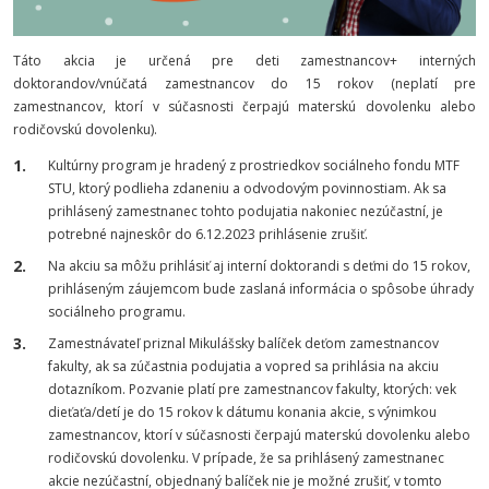
Táto akcia je určená pre deti zamestnancov+ interných
doktorandov/vnúčatá zamestnancov do 15 rokov (neplatí pre
zamestnancov, ktorí v súčasnosti čerpajú materskú dovolenku alebo
rodičovskú dovolenku).
Kultúrny program je hradený z prostriedkov sociálneho fondu MTF
STU, ktorý podlieha zdaneniu a odvodovým povinnostiam. Ak sa
prihlásený zamestnanec tohto podujatia nakoniec nezúčastní, je
potrebné najneskôr do 6.12.2023 prihlásenie zrušiť.
Na akciu sa môžu prihlásiť aj interní doktorandi s deťmi do 15 rokov,
prihláseným záujemcom bude zaslaná informácia o spôsobe úhrady
sociálneho programu.
Zamestnávateľ priznal Mikulášsky balíček deťom zamestnancov
fakulty, ak sa zúčastnia podujatia a vopred sa prihlásia na akciu
dotazníkom. Pozvanie platí pre zamestnancov fakulty, ktorých: vek
dieťaťa/detí je do 15 rokov k dátumu konania akcie, s výnimkou
zamestnancov, ktorí v súčasnosti čerpajú materskú dovolenku alebo
rodičovskú dovolenku. V prípade, že sa prihlásený zamestnanec
akcie nezúčastní, objednaný balíček nie je možné zrušiť, v tomto