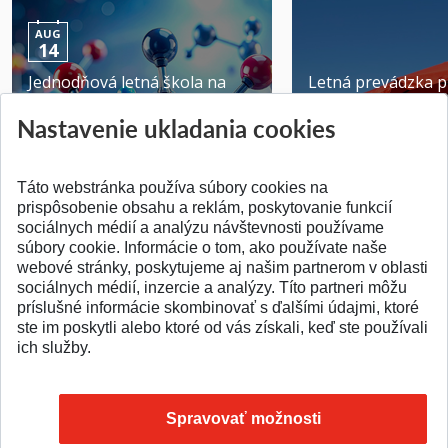
AUG
14
Jednodňová letná škola na
Letná prevádzka p
ATRI MTF STU
MTF STU v Trnave
Nastavenie ukladania cookies
Pridané 28.07.2026
Pridané 23.06.2026
Táto webstránka používa súbory cookies na
prispôsobenie obsahu a reklám, poskytovanie funkcií
sociálnych médií a analýzu návštevnosti používame
súbory cookie. Informácie o tom, ako používate naše
webové stránky, poskytujeme aj našim partnerom v oblasti
SPÄŤ NA VRCH
sociálnych médií, inzercie a analýzy. Títo partneri môžu
príslušné informácie skombinovať s ďalšími údajmi, ktoré
ste im poskytli alebo ktoré od vás získali, keď ste používali
ich služby.
Spravovať možnosti