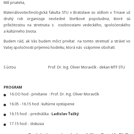
Milí priatelia,
Materiálovotechnologická fakulta STU v Bratislave so sídlom v Trnave už
druhý rok organizuje nevšedné štvrtkové popoludnia, ktoré sú
príležitosťou na stretnutia s osobnosťami vedeckého, spoločenského
a kultúrneho života.
Budem rád, ak Vás budem môcť privítať na tomto stretnutí a stráviť vo
Vašej spoločnosti príjemnú hodinku, ktorá nás vzájomne obohatí.
S úctou Prof. Dr. Ing. Oliver Moravčík - dekan MTF STU
PROGRAM
16.OO hod - privítanie : Prof. Dr. Ing. Oliver Moravčík
16.05 - 16.15 hod : kultúrne vystúpenie
16.15 hod - prednáška :
Ladislav Ťažký
17.15 hod : diskusia