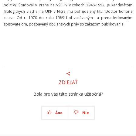
politiky. Študoval v Prahe na VŠPHV v rokoch 1948-1952, je kandidátom
filologických vied a na UKF v Nitre mu bol udelený titul Doctor honoris
causa. Od r. 1970 do roku 1989 bol zakázaným a prenasledovaným
spisovateľom, pozbavený občianskych práv so zákazom publikovania.
ZDIEĽAŤ
Bola pre vás táto stránka užitočná?
Áno
Nie