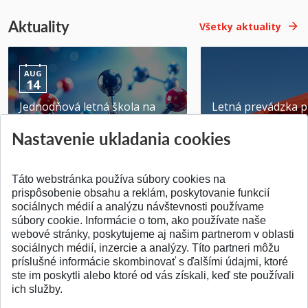
Aktuality
Všetky aktuality
AUG
14
Jednodňová letná škola na
Letná prevádzka p
ATRI MTF STU
MTF STU v Trnave
Nastavenie ukladania cookies
Pridané 28.07.2026
Pridané 23.06.2026
Táto webstránka používa súbory cookies na
prispôsobenie obsahu a reklám, poskytovanie funkcií
sociálnych médií a analýzu návštevnosti používame
súbory cookie. Informácie o tom, ako používate naše
webové stránky, poskytujeme aj našim partnerom v oblasti
SPÄŤ NA VRCH
sociálnych médií, inzercie a analýzy. Títo partneri môžu
príslušné informácie skombinovať s ďalšími údajmi, ktoré
ste im poskytli alebo ktoré od vás získali, keď ste používali
ich služby.