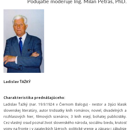
Podujatie moderuje Ing. Milan Petráš, PhD.
Ladislav ŤAŽKÝ
Charakteristika prednášajúceho:
Ladislav Ťažký (nar. 19.9.1924 v Čiernom Balogu) - nestor a žijúci klasik
slovenskej literatúry, autor tridsiatky kníh románov, noviel, divadelných a
rozhlasových hier, filmových scenárov, 3 kníh esejí, bohatej publicistiky.
Cez vlastný osud poznal život slovenského národa, sociálnu biedu, krutosť
vojny na fronte i v zajateckých lágroch, politické vrenie a zápasy i zákulisie