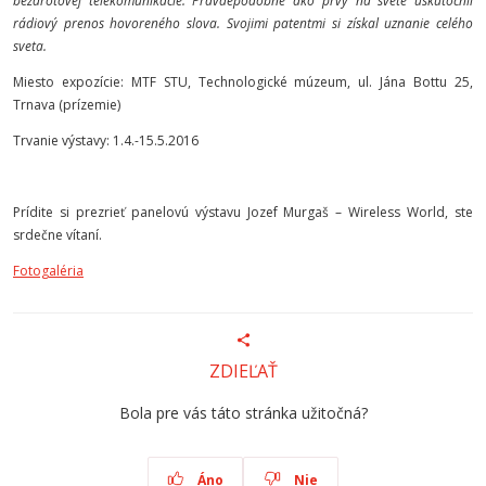
bezdrôtovej telekomunikácie. Pravdepodobne ako prvý na svete uskutočnil
rádiový prenos hovoreného slova. Svojimi patentmi si získal uznanie celého
sveta.
Miesto expozície: MTF STU, Technologické múzeum, ul. Jána Bottu 25,
Trnava (prízemie)
Trvanie výstavy: 1.4.-15.5.2016
Prídite si prezrieť panelovú výstavu Jozef Murgaš – Wireless World, ste
srdečne vítaní.
Fotogaléria
ZDIEĽAŤ
Bola pre vás táto stránka užitočná?
Áno
Nie