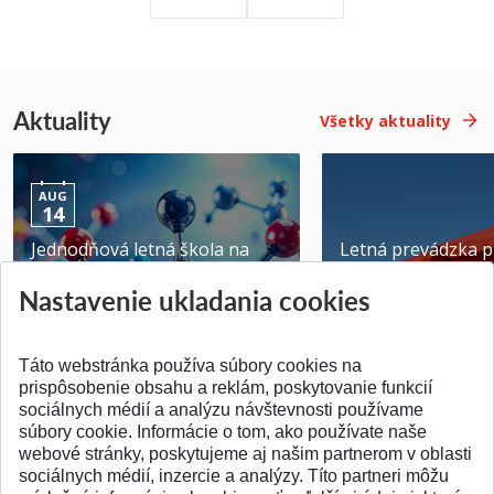
Aktuality
Všetky aktuality
AUG
14
Jednodňová letná škola na
Letná prevádzka p
ATRI MTF STU
MTF STU v Trnave
Nastavenie ukladania cookies
Pridané 28.07.2026
Pridané 23.06.2026
Táto webstránka používa súbory cookies na
prispôsobenie obsahu a reklám, poskytovanie funkcií
sociálnych médií a analýzu návštevnosti používame
súbory cookie. Informácie o tom, ako používate naše
webové stránky, poskytujeme aj našim partnerom v oblasti
SPÄŤ NA VRCH
sociálnych médií, inzercie a analýzy. Títo partneri môžu