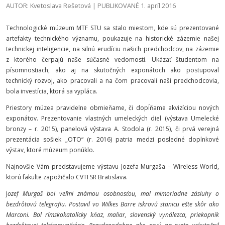
AUTOR: Kvetoslava Rešetová | PUBLIKOVANÉ 1. apríl 2016
Technologické múzeum MTF STU sa stalo miestom, kde sú prezentované
artefakty technického významu, poukazuje na historické zázemie našej
technickej inteligencie, na silnú erudíciu našich predchodcov, na zázemie
z ktorého čerpajú naše súčasné vedomosti. Ukázať študentom na
písomnostiach, ako aj na skutočných exponátoch ako postupoval
technický rozvoj, ako pracovali a na čom pracovali naši predchodcovia,
bola investícia, ktorá sa vypláca.
Priestory múzea pravidelne obmieňame, či dopĺňame akvizíciou nových
exponátov. Prezentovanie vlastných umeleckých diel (výstava Umelecké
bronzy – r. 2015), panelová výstava A. Stodola (r. 2015), či prvá verejná
prezentácia sošiek „OTO“ (r. 2016) patria medzi posledné doplnkové
výstav, ktoré múzeum ponúklo.
Najnovšie Vám predstavujeme výstavu Jozefa Murgaša – Wireless World,
ktorú fakulte zapožičalo CVTI SR Bratislava.
J
ozef Murgaš bol veľmi známou osobnosťou, mal mimoriadne zásluhy o
bezdrôtovú telegrafiu. Postavil vo Wilkes Barre iskrovú stanicu ešte skôr ako
Marconi.
Bol rímskokatolícky kňaz, maliar, slovenský vynálezca, priekopník