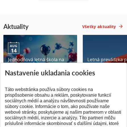
Aktuality
Všetky aktuality
AUG
14
Jednodňová letná škola na
Letná prevádzka p
ATRI MTF STU
MTF STU v Trnave
Nastavenie ukladania cookies
Pridané 28.07.2026
Pridané 23.06.2026
Táto webstránka používa súbory cookies na
prispôsobenie obsahu a reklám, poskytovanie funkcií
sociálnych médií a analýzu návštevnosti používame
súbory cookie. Informácie o tom, ako používate naše
webové stránky, poskytujeme aj našim partnerom v oblasti
SPÄŤ NA VRCH
sociálnych médií, inzercie a analýzy. Títo partneri môžu
príslušné informácie skombinovať s ďalšími údajmi, ktoré