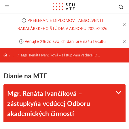
Prejsť na obsah
PREBERANIE DIPLOMOV - ABSOLVENTI
BAKALÁRSKEHO ŠTÚDIA V AK.ROKU 2025/2026
Venujte 2% zo svojich daní pre našu fakultu
...
Mgr. Renáta Ivančíková – zástupkyňa vedúcej Odboru akademických činností
Dianie na MTF
Mgr. Renáta Ivančíková –
zástupkyňa vedúcej Odboru
akademických činností