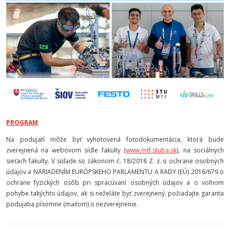
PROGRAM
Na podujatí môže byť vyhotovená fotodokumentácia, ktorá bude
zverejnená na webovom sídle fakulty (
www.mtf.stuba.sk
), na sociálnych
sieťach fakulty. V súlade so zákonom č. 18/2018 Z. z. o ochrane osobných
údajov a NARIADENÍM EURÓPSKEHO PARLAMENTU A RADY (EÚ) 2016/679 o
ochrane fyzických osôb pri spracúvaní osobných údajov a o voľnom
pohybe takýchto údajov, ak si neželáte byť zverejnený, požiadajte garanta
podujatia písomne (mailom) o nezverejnenie.