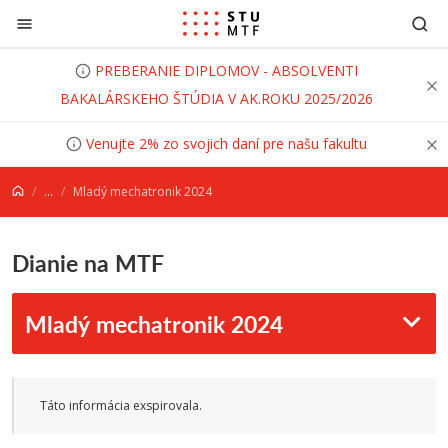
Prejsť na obsah
PREBERANIE DIPLOMOV - ABSOLVENTI
BAKALÁRSKEHO ŠTÚDIA V AK.ROKU 2025/2026
Venujte 2% zo svojich daní pre našu fakultu
...
Mladý mechatronik 2024
Dianie na MTF
Mladý mechatronik 2024
Táto informácia exspirovala.