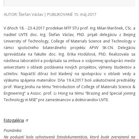
AUTOR: Štefan Václav | PUBLIKOVANÉ 15. máj 2017
V dňoch 18. - 23.4.2017 prodekan MTF STU prof. Ing. Milan Marônek, CSc. a
riaditeľ UVTE doc. Ing. Štefan Václav, PhD. prijali delegáciu z Beijing
University of Technology, College of Materials Science and Technology v
rámci spoločného bilaterálneho projektu APVV SK-CN. Delegáciu
sprevádzala na fakulte doc. Ing. Erika Hodúlová, PhD. Realizovala sa
návšteva laboratórií a podpísala sa zmluva o vzájomnej spolupráci medzi
univerzitami v oblasti podávania nových projektov, výmeny študentov a
učiteľov. Najväčší dôraz bol kladený na spoluprácu v oblasti vedy a
výskumu spájania materiálov. Dňa 19.4.2017 boli uskutočnené prednášky
prof. Wang Jinshu na tému “Introduction of College of Materials Science &
Engineering” a Assoc. prof. Li Hong na tému “Brazing and Special joining
Technology in MSE” pre zamestnancov a doktorandov UVTE.
Fotogaléria
Poznámka:
Na podujatí bola vyhotovená fotodokumentácia, ktorá bude zverejnená na