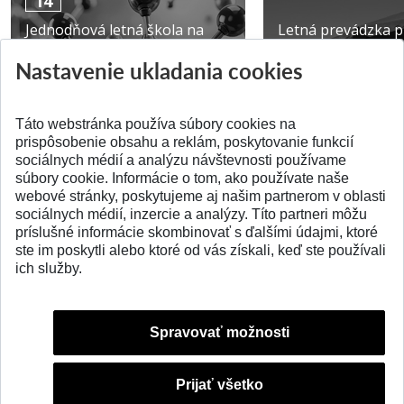
14
Jednodňová letná škola na
Letná prevádzka p
ATRI MTF STU
MTF STU v Trnave
Nastavenie ukladania cookies
Pridané 28.07.2026
Pridané 23.06.2026
Táto webstránka používa súbory cookies na
prispôsobenie obsahu a reklám, poskytovanie funkcií
sociálnych médií a analýzu návštevnosti používame
súbory cookie. Informácie o tom, ako používate naše
webové stránky, poskytujeme aj našim partnerom v oblasti
SPÄŤ NA VRCH
sociálnych médií, inzercie a analýzy. Títo partneri môžu
príslušné informácie skombinovať s ďalšími údajmi, ktoré
ste im poskytli alebo ktoré od vás získali, keď ste používali
ich služby.
Spravovať možnosti
Prijať všetko