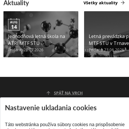
Aktuality
Všetky aktuality
AUG
14
Jednodňová letná škola na
Letná prevádzka p
ATRI MTF STU
MTF STU v Trnave
Pridané 28.07.2026
Pridané 23.06.2026
SPÄŤ NA VRCH
Nastavenie ukladania cookies
Táto webstránka používa súbory cookies na prispôsobenie