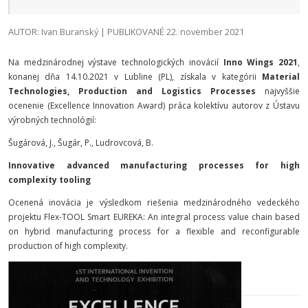
AUTOR: Ivan Buranský | PUBLIKOVANÉ 22. november 2021
Na medzinárodnej výstave technologických inovácií
Inno Wings 2021
,
konanej dňa 14.10.2021 v Lubline (PL), získala v kategórii
Material
Technologies, Production and Logistics Processes
najvyššie
ocenenie (Excellence Innovation Award) práca kolektívu autorov z Ústavu
výrobných technológií:
Šugárová, J., Šugár, P., Ludrovcová, B.
Innovative advanced manufacturing processes for high
complexity tooling
Ocenená inovácia je výsledkom riešenia medzinárodného vedeckého
projektu Flex-TOOL Smart EUREKA: An integral process value chain based
on hybrid manufacturing process for a flexible and reconfigurable
production of high complexity.