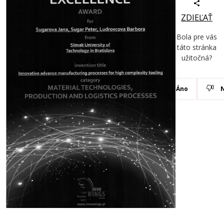
ZDIEĽAŤ
Bola pre vás
táto stránka
užitočná?
Áno