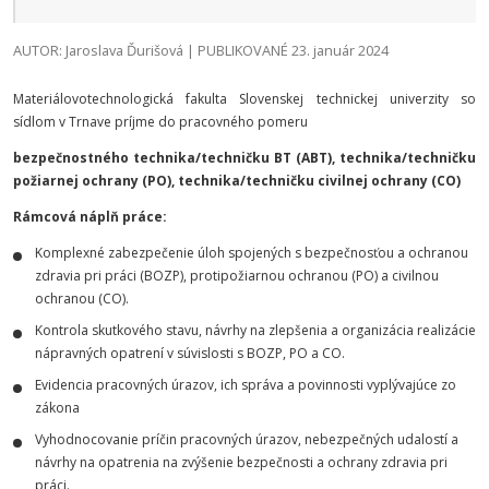
AUTOR: Jaroslava Ďurišová | PUBLIKOVANÉ 23. január 2024
Materiálovotechnologická fakulta Slovenskej technickej univerzity so
sídlom v Trnave príjme do pracovného pomeru
bezpečnostného technika/techničku BT (ABT), technika/techničku
požiarnej ochrany (PO), technika/techničku civilnej ochrany (CO)
Rámcová náplň práce:
Komplexné zabezpečenie úloh spojených s bezpečnosťou a ochranou
zdravia pri práci (BOZP), protipožiarnou ochranou (PO) a civilnou
ochranou (CO).
Kontrola skutkového stavu, návrhy na zlepšenia a organizácia realizácie
nápravných opatrení v súvislosti s BOZP, PO a CO.
Evidencia pracovných úrazov, ich správa a povinnosti vyplývajúce zo
zákona
Vyhodnocovanie príčin pracovných úrazov, nebezpečných udalostí a
návrhy na opatrenia na zvýšenie bezpečnosti a ochrany zdravia pri
práci.