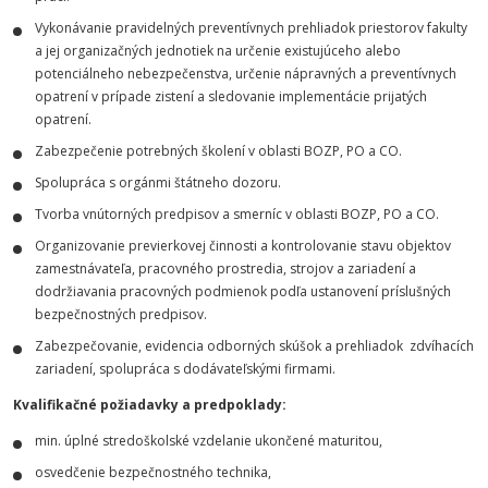
Vykonávanie pravidelných preventívnych prehliadok priestorov fakulty
a jej organizačných jednotiek na určenie existujúceho alebo
potenciálneho nebezpečenstva, určenie nápravných a preventívnych
opatrení v prípade zistení a sledovanie implementácie prijatých
opatrení.
Zabezpečenie potrebných školení v oblasti BOZP, PO a CO.
Spolupráca s orgánmi štátneho dozoru.
Tvorba vnútorných predpisov a smerníc v oblasti BOZP, PO a CO.
Organizovanie previerkovej činnosti a kontrolovanie stavu objektov
zamestnávateľa, pracovného prostredia, strojov a zariadení a
dodržiavania pracovných podmienok podľa ustanovení príslušných
bezpečnostných predpisov.
Zabezpečovanie, evidencia odborných skúšok a prehliadok zdvíhacích
zariadení, spolupráca s dodávateľskými firmami.
Kvalifikačné požiadavky a predpoklady:
min. úplné stredoškolské vzdelanie ukončené maturitou,
osvedčenie bezpečnostného technika,