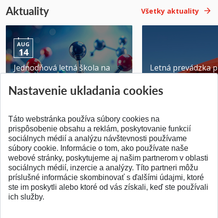
Aktuality
Všetky aktuality
AUG
14
Jednodňová letná škola na
Letná prevádzka p
ATRI MTF STU
MTF STU v Trnave
Nastavenie ukladania cookies
Pridané 28.07.2026
Pridané 23.06.2026
Táto webstránka používa súbory cookies na
prispôsobenie obsahu a reklám, poskytovanie funkcií
sociálnych médií a analýzu návštevnosti používame
súbory cookie. Informácie o tom, ako používate naše
webové stránky, poskytujeme aj našim partnerom v oblasti
SPÄŤ NA VRCH
sociálnych médií, inzercie a analýzy. Títo partneri môžu
príslušné informácie skombinovať s ďalšími údajmi, ktoré
ste im poskytli alebo ktoré od vás získali, keď ste používali
ich služby.