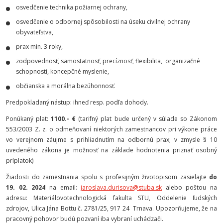
osvedčenie technika požiarnej ochrany,
osvedčenie o odbornej spôsobilosti na úseku civilnej ochrany
obyvateľstva,
prax min. 3 roky,
zodpovednosť, samostatnosť, precíznosť, flexibilita, organizačné
schopnosti, koncepčné myslenie,
občianska a morálna bezúhonnosť.
Predpokladaný nástup: ihneď resp. podľa dohody.
Ponúkaný plat:
1100.- €
(tarifný plat bude určený v súlade so Zákonom
553/2003 Z. z. o odmeňovaní niektorých zamestnancov pri výkone práce
vo verejnom záujme s prihliadnutím na odbornú prax; v zmysle § 10
uvedeného zákona je možnosť na základe hodnotenia priznať osobný
príplatok)
Žiadosti do zamestnania spolu s profesijným životopisom zasielajte
do
19. 02. 2024
na email:
jaroslava.durisova@stuba.sk
alebo poštou na
adresu: Materiálovotechnologická fakulta STU, Oddelenie ľudských
zdrojov, Ulica Jána Bottu č. 2781/25, 917 24 Trnava. Upozorňujeme, že na
pracovný pohovor budú pozvaní iba vybraní uchádzači.