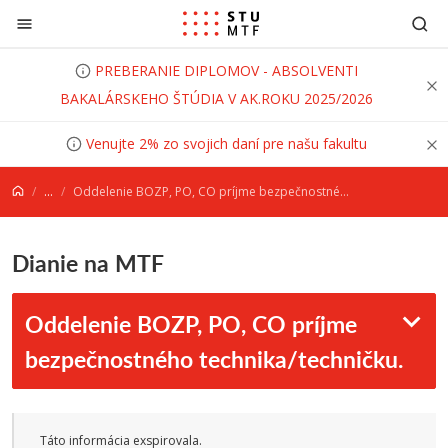
Prejsť na obsah
PREBERANIE DIPLOMOV - ABSOLVENTI
BAKALÁRSKEHO ŠTÚDIA V AK.ROKU 2025/2026
Venujte 2% zo svojich daní pre našu fakultu
...
Oddelenie BOZP, PO, CO príjme bezpečnostného technika/techničku.
Dianie na MTF
Oddelenie BOZP, PO, CO príjme
bezpečnostného technika/techničku.
Táto informácia exspirovala.