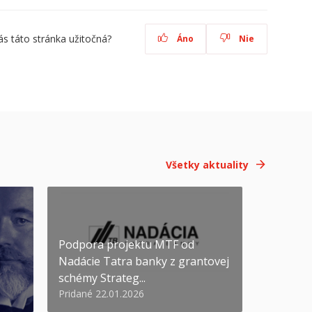
ás táto stránka užitočná?
Áno
Nie
Všetky aktuality
Podpora projektu MTF od
Nadácie Tatra banky z grantovej
schémy Strateg...
Pridané 22.01.2026