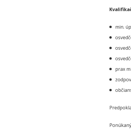
Kvalifik
min. ú
osvedč
osvedč
osvedče
prax mi
zodpove
občian
Predpokla
Ponúkaný