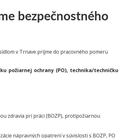
jme bezpečnostného
so sídlom v Trnave príjme do pracovného pomeru
ku požiarnej ochrany (PO), technika/techničku
 zdravia pri práci (BOZP), protipožiarnou
izácie nápravných opatrení v súvislosti s BOZP, PO