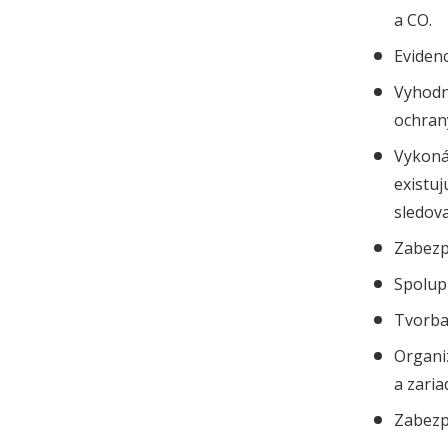
a CO.
Evidenc
Vyhodn
ochrany
Vykonáv
existu
sledova
Zabezp
Spolup
Tvorba
Organi
a zari
Zabezp