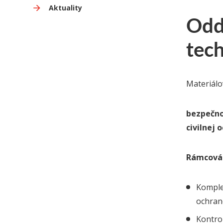
Aktuality
Odd
tec
Materiálo
bezpečno
civilnej 
Rámcová 
Komple
ochrano
Kontrol