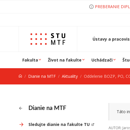
Prejsť na obsah
PREBERANIE DIP
Ústavy a pracovi
Fakulta
Život na fakulte
Uchádzači
Štu
Dianie na MTF
Aktuality
Oddelenie BOZP, PO, CO príjme bezpečno
Dianie na MTF
Táto in
Sledujte dianie na fakulte TU
AUTOR: Jaro