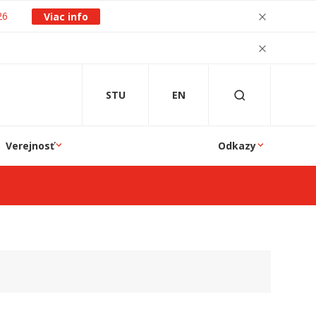
26
Viac info
STU
EN
Verejnosť
Odkazy