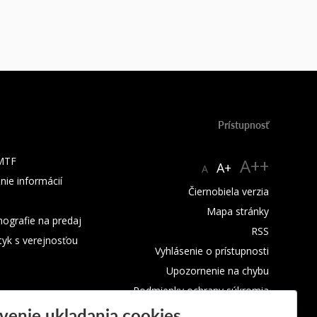
Prístupnosť
 MTF
A++
A+
A
nie informácií
Čiernobiela verzia
Mapa stránky
ografie na predaj
RSS
tyk s verejnosťou
Vyhlásenie o prístupnosti
Upozornenie na chybu
Podmienky ochrany súkromia
venie ukladania cookies
Využívanie cookies