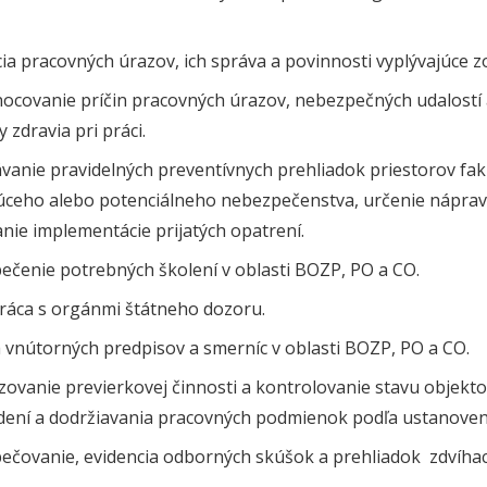
ia pracovných úrazov, ich správa a povinnosti vyplývajúce 
ocovanie príčin pracovných úrazov, nebezpečných udalostí 
 zdravia pri práci.
anie pravidelných preventívnych prehliadok priestorov faku
júceho alebo potenciálneho nebezpečenstva, určenie nápravn
nie implementácie prijatých opatrení.
ečenie potrebných školení v oblasti BOZP, PO a CO.
ráca s orgánmi štátneho dozoru.
 vnútorných predpisov a smerníc v oblasti BOZP, PO a CO.
zovanie previerkovej činnosti a kontrolovanie stavu objekt
adení a dodržiavania pracovných podmienok podľa ustanoven
ečovanie, evidencia odborných skúšok a prehliadok zdvíhací