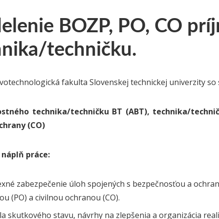
elenie BOZP, PO, CO prí
hnika/techničku.
votechnologická fakulta Slovenskej technickej univerzity 
stného technika/techničku BT (ABT), technika/technič
ochrany (CO)
náplň práce:
xné zabezpečenie úloh spojených s bezpečnosťou a ochranou
u (PO) a civilnou ochranou (CO).
a skutkového stavu, návrhy na zlepšenia a organizácia real