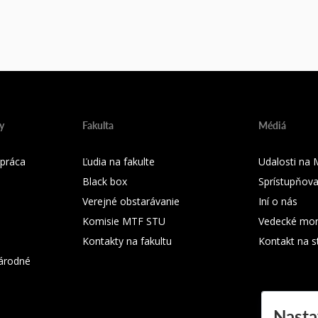
y
Fakulta
Médiá
práca
Ľudia na fakulte
Udalosti na
Black box
Sprístupňova
Verejné obstarávanie
Iní o nás
Komisie MTF STU
Vedecké mon
Kontakty na fakultu
Kontakt na s
árodné
Nasta