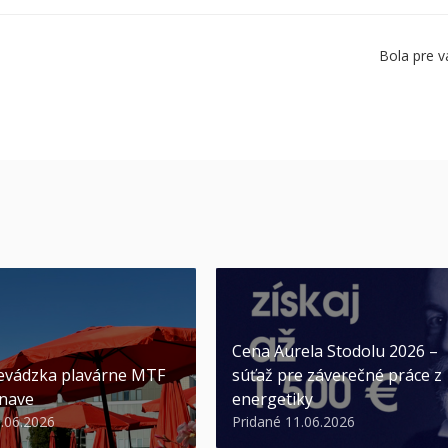
Bola pre v
Cena Aurela Stodolu 2026 –
evádzka plavárne MTF
súťaž pre záverečné práce z
nave
energetiky
3.06.2026
Pridané 11.06.2026