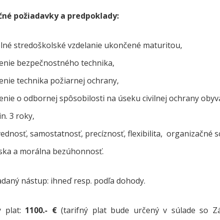
ačné požiadavky a predpoklady:
plné stredoškolské vzdelanie ukončené maturitou,
enie bezpečnostného technika,
enie technika požiarnej ochrany,
nie o odbornej spôsobilosti na úseku civilnej ochrany obyva
n. 3 roky,
dnosť, samostatnosť, precíznosť, flexibilita, organizačné 
ska a morálna bezúhonnosť.
daný nástup: ihneď resp. podľa dohody.
 plat:
1100.- €
(tarifný plat bude určený v súlade so 