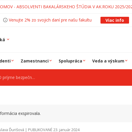
LOMOV - ABSOLVENTI BAKALÁRSKEHO ŠTÚDIA V AK.ROKU 2025/20
Venujte 2% zo svojich daní pre našu fakultu
Viac info
ská
denti
Zamestnanci
Spolupráca
Veda a výskum
stného technika/techničku.
formácia exspirovala.
slava Ďurišová | PUBLIKOVANÉ 23. január 2024