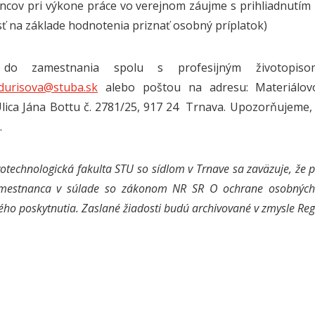
cov pri výkone práce vo verejnom záujme s prihliadnutím
ť na základe hodnotenia priznať osobný príplatok)
i do zamestnania spolu s profesijným životopis
.durisova@stuba.sk
alebo poštou na adresu: Materiálovo
Ulica Jána Bottu č. 2781/25, 917 24 Trnava. Upozorňujeme
.
otechnologická fakulta STU so sídlom v Trnave sa zaväzuje, že 
mestnanca v súlade so zákonom NR SR O ochrane osobných
ho poskytnutia. Zaslané žiadosti budú archivované v zmysle Reg