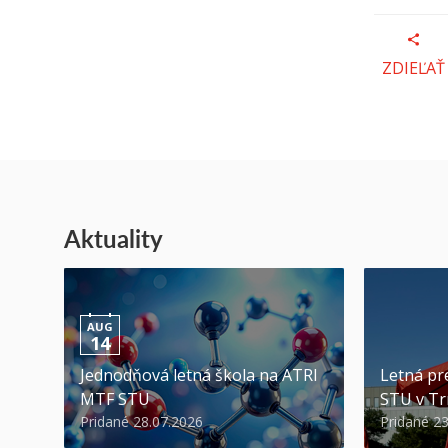
ZDIEĽAŤ
Aktuality
AUG
14
Jednodňová letná škola na ATRI
Letná pr
MTF STU
STU v Tr
Pridané 28.07.2026
Pridané 2