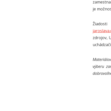
zamestnan
je možnos
Žiadost
jaroslava
zdrojov, 
uchádzači
Materiálov
výberu za
dobrovoľné