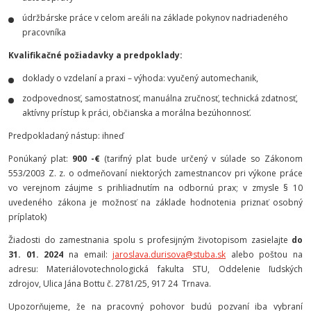
údržbárske práce v celom areáli na základe pokynov nadriadeného
pracovníka
Kvalifikačné požiadavky a predpoklady
:
doklady o vzdelaní a praxi – výhoda: vyučený automechanik,
zodpovednosť, samostatnosť, manuálna zručnosť, technická zdatnosť,
aktívny prístup k práci, občianska a morálna bezúhonnosť.
Predpokladaný nástup: ihneď
Ponúkaný plat:
900 -€
(tarifný plat bude určený v súlade so Zákonom
553/2003 Z. z. o odmeňovaní niektorých zamestnancov pri výkone práce
vo verejnom záujme s prihliadnutím na odbornú prax; v zmysle § 10
uvedeného zákona je možnosť na základe hodnotenia priznať osobný
príplatok)
Žiadosti do zamestnania spolu s profesijným životopisom zasielajte
do
31. 01. 2024
na email:
jaroslava.durisova@stuba.sk
alebo poštou na
adresu: Materiálovotechnologická fakulta STU, Oddelenie ľudských
zdrojov, Ulica Jána Bottu č. 2781/25, 917 24 Trnava.
Upozorňujeme, že na pracovný pohovor budú pozvaní iba vybraní