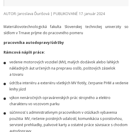
AUTOR: Jaroslava Ďurišová | PUBLIKOVANÉ 17. január 2024
Materiálovotechnologická fakulta Slovenskej technickej univerzity so
sídlom v Trnave príjme do pracovného pomeru
pracovníka autodopravy/údržby
Rámcová náplň práce:
vedenie motorových vozidiel (MV), malých dodávok alebo ľahkých
nákladných áut určených na prepravu osôb, poštových zásielok
a tovaru
údržba interiéru a exteriéru všetkých MV flotily, čerpanie PHM a vedenie
knihy jázd
výkon nenáročných opravárenských prác strojného a elektro
charakteru vo vozovom parku
súčinnosť s administratívnym pracovníkom v otázkach vybavenia
použitia MV, riešenie poistných udalostí, komunikácia s poisťovňou,
servisné prehliadky, palivové karty a ostatné práce súvisiace s chodom
autodopravy