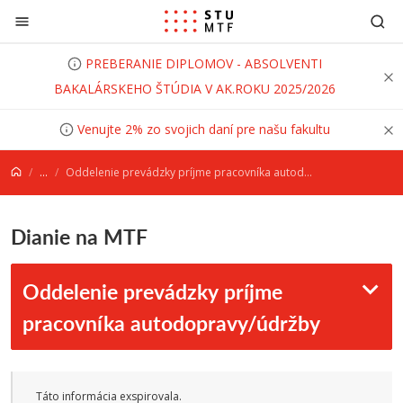
Prejsť na obsah
PREBERANIE DIPLOMOV - ABSOLVENTI
BAKALÁRSKEHO ŠTÚDIA V AK.ROKU 2025/2026
Venujte 2% zo svojich daní pre našu fakultu
...
Oddelenie prevádzky príjme pracovníka autodopravy/údržby
Dianie na MTF
Oddelenie prevádzky príjme
pracovníka autodopravy/údržby
Táto informácia exspirovala.