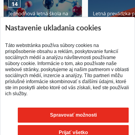
14
Jednodňová letná škola na
Letná prevádzka p
ATRI MTF STU
MTF STU v Trnave
Nastavenie ukladania cookies
Pridané 28.07.2026
Pridané 23.06.2026
Táto webstránka používa súbory cookies na
prispôsobenie obsahu a reklám, poskytovanie funkcií
sociálnych médií a analýzu návštevnosti používame
súbory cookie. Informácie o tom, ako používate naše
webové stránky, poskytujeme aj našim partnerom v oblasti
SPÄŤ NA VRCH
sociálnych médií, inzercie a analýzy. Títo partneri môžu
príslušné informácie skombinovať s ďalšími údajmi, ktoré
ste im poskytli alebo ktoré od vás získali, keď ste používali
ich služby.
Spravovať možnosti
Prijať všetko