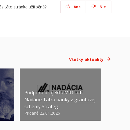
ás táto stránka užitočná?
Áno
Nie
Všetky aktuality
Podpora projektu MTF od
Nadácie Tatra banky z grantovej
schémy Strateg...
Pridané 22.01.2026