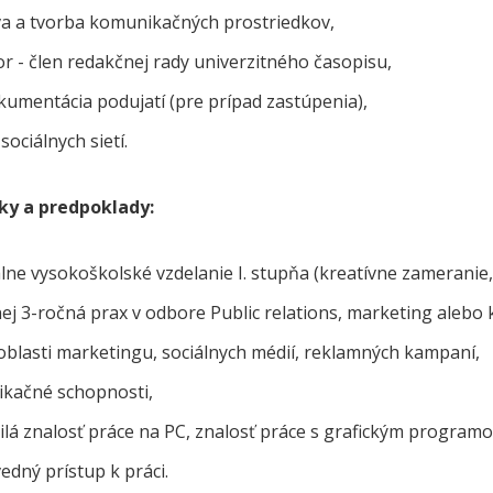
va a tvorba komunikačných prostriedkov,
r - člen redakčnej rady univerzitného časopisu,
kumentácia podujatí (pre prípad zastúpenia),
sociálnych sietí.
ky a predpoklady:
lne vysokoškolské vzdelanie I. stupňa (kreatívne zameranie
ej 3-ročná prax v odbore Public relations, marketing alebo
oblasti marketingu, sociálnych médií, reklamných kampaní,
kačné schopnosti,
ilá znalosť práce na PC, znalosť práce s grafickým program
dný prístup k práci.