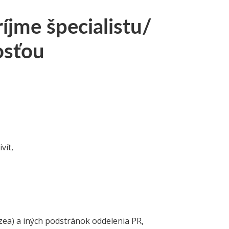
íjme špecialistu/
osťou
vít,
zea) a iných podstránok oddelenia PR,