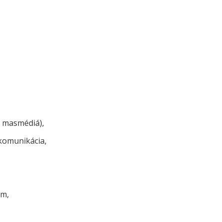
, masmédiá),
 komunikácia,
om,