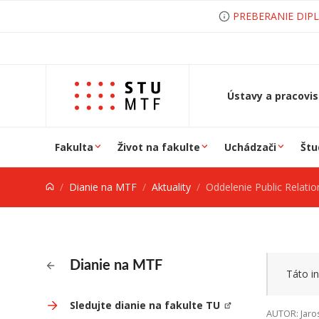
Prejsť na obsah
PREBERANIE DIP
Ústavy a pracovi
Fakulta
Život na fakulte
Uchádzači
Štu
Dianie na MTF
Aktuality
Oddelenie Public Relations príjme špecialistu/špecialistku pre styk s verej
Dianie na MTF
Táto in
Sledujte dianie na fakulte TU
AUTOR: Jaro