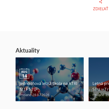
ZDIEĽAŤ
Aktuality
AUG
14
Jednodňová letná škola na ATRI
Letná pr
MTF STU
STU v Tr
Pridané 28.07.2026
Pridané 2