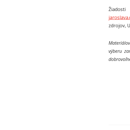
Žiadost
jaroslava
zdrojov, 
Materiálov
výberu za
dobrovoľné