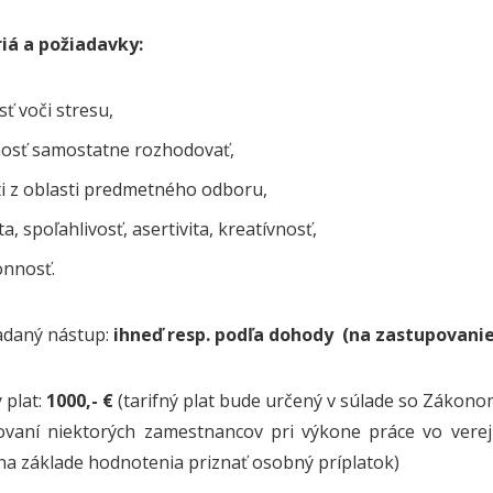
riá a požiadavky:
ť voči stresu,
osť samostatne rozhodovať,
ti z oblasti predmetného odboru,
ita, spoľahlivosť, asertivita, kreatívnosť,
nnosť.
adaný nástup:
ihneď resp. podľa dohody (na zastupovani
 plat:
1000,- €
(tarifný plat bude určený v súlade so Zákonom
vaní niektorých zamestnancov pri výkone práce vo vere
a základe hodnotenia priznať osobný príplatok)