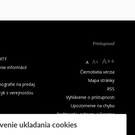
Prístupnosť
 MTF
A++
A+
A
nie informácií
Čiernobiela verzia
Mapa stránky
ografie na predaj
RSS
tyk s verejnosťou
Vyhlásenie o prístupnosti
Upozornenie na chybu
Podmienky ochrany súkromia
venie ukladania cookies
Využívanie cookies