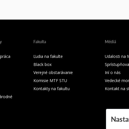
y
Fakulta
Médiá
práca
Ľudia na fakulte
Udalosti na
Black box
Sprístupňova
Verejné obstarávanie
Iní o nás
Komisie MTF STU
Vedecké mon
Kontakty na fakultu
Kontakt na s
árodné
Nasta