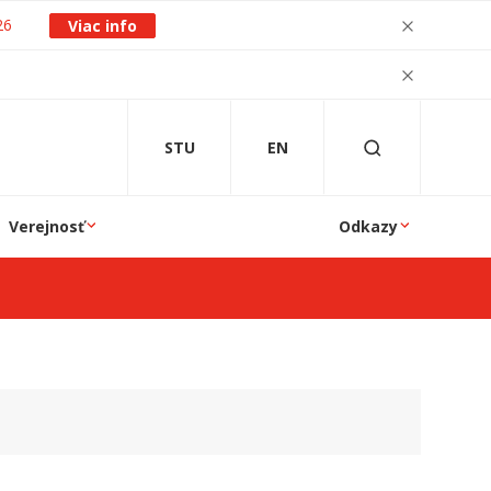
26
Viac info
STU
EN
Verejnosť
Odkazy