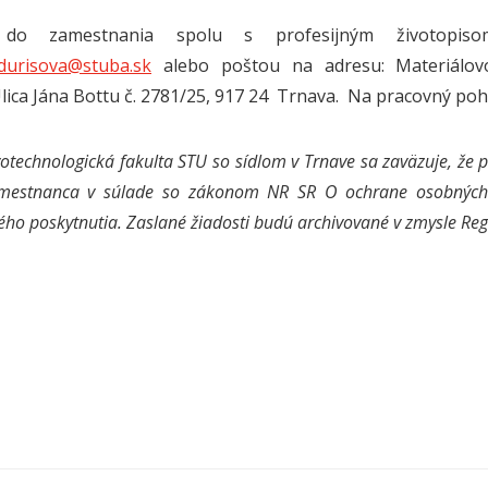
i do zamestnania spolu s profesijným životopis
.durisova@stuba.sk
alebo poštou na adresu: Materiálovo
Ulica Jána Bottu č. 2781/25, 917 24 Trnava. Na pracovný po
otechnologická fakulta STU so sídlom v Trnave sa zaväzuje, že 
mestnanca v súlade so zákonom NR SR O ochrane osobných
ho poskytnutia. Zaslané žiadosti budú archivované v zmysle Reg