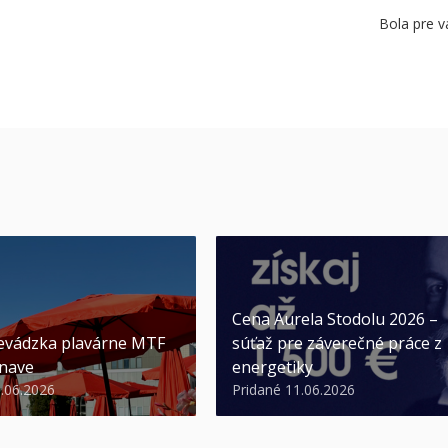
Bola pre v
Cena Aurela Stodolu 2026 –
evádzka plavárne MTF
súťaž pre záverečné práce z
nave
energetiky
3.06.2026
Pridané 11.06.2026