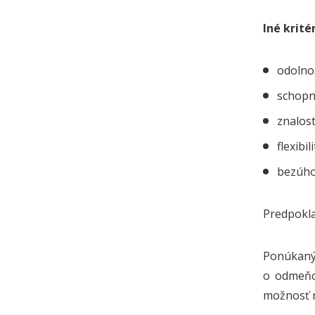
Iné krité
odolnos
schopn
znalos
flexibil
bezúho
Predpokl
Ponúkaný
o odmeňo
možnosť n