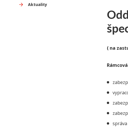
Aktuality
Odde
špec
( na zas
Rámcová 
zabezp
vyprac
zabezp
zabezp
správa