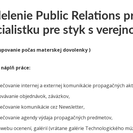
lenie Public Relations pr
ialistku pre styk s verejn
tupovanie počas materskej dovolenky )
náplň práce:
ečovanie internej a externej komunikácie propagačných akti
ovávanie objednávok, záväzkov,
ečovanie komunikácie cez Newsletter,
ečovanie agendy výdaja propagačných predmetov,
 webu ocenení, galérií (vrátane galérie Technologického mú