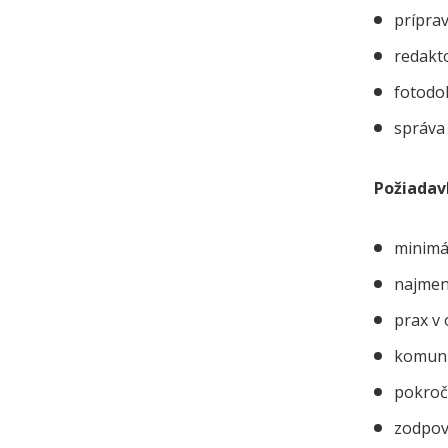
prípra
redakto
fotodo
správa 
Požiadav
minimá
najmen
prax v 
komuni
pokroč
zodpove