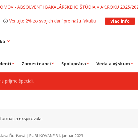
LOMOV - ABSOLVENTI BAKALÁRSKEHO ŠTÚDIA V AK.ROKU 2025/20
Venujte 2% zo svojich daní pre našu fakultu
Viac info
ská
denti
Zamestnanci
Spolupráca
Veda a výskum
nosťou ( na zastupovanie počas materskej dovolenky)
formácia exspirovala.
slava Ďurišová | PUBLIKOVANÉ 31. január 2023