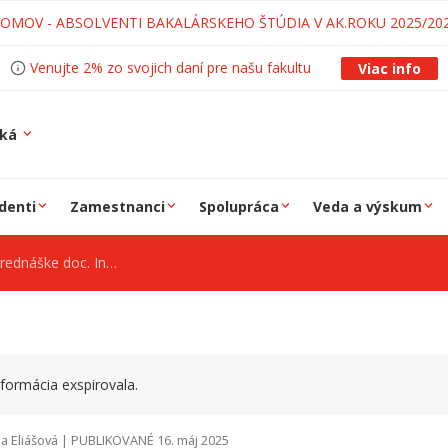
LOMOV - ABSOLVENTI BAKALÁRSKEHO ŠTÚDIA V AK.ROKU 2025/20
Venujte 2% zo svojich daní pre našu fakultu
Viac info
ská
denti
Zamestnanci
Spolupráca
Veda a výskum
ng. Gabriela Gašpara, PhD.
formácia exspirovala.
a Eliášová | PUBLIKOVANÉ 16. máj 2025