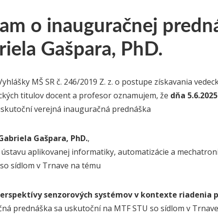
am o inauguračnej predná
riela Gašpara, PhD.
Vyhlášky MŠ SR č. 246/2019 Z. z. o postupe získavania vede
kých titulov docent a profesor oznamujem, že
dňa 5.6.2025
uskutoční verejná inauguračná prednáška
 Gabriela Gašpara, PhD.
,
 ústavu aplikovanej informatiky, automatizácie a mechatron
 STU so sídlom v Trna
perspektívy senzorových systémov v kontexte riadenia pr
ná prednáška sa uskutoční na MTF STU so sídlom v Trnave, 