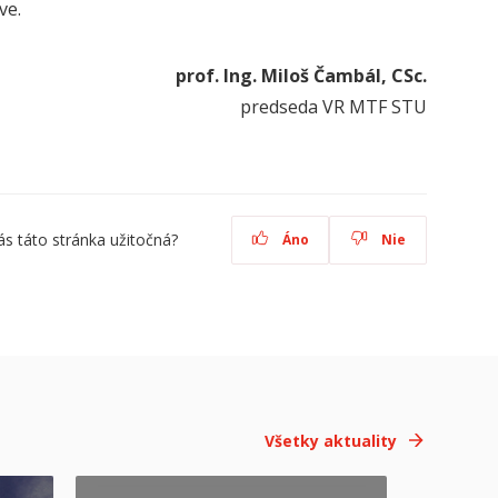
ve.
prof. Ing. Miloš Čambál, CSc.
predseda VR MTF STU
ás táto stránka užitočná?
Áno
Nie
Všetky aktuality