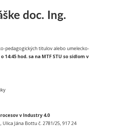
ške doc. Ing.
cko-pedagogických titulov alebo umelecko-
 o 14:45 hod.
sa
na MTF STU so sídlom v
iky
ve na tému
ocesov v Industry 4.0
Ulica Jána Bottu č. 2781/25, 917 24