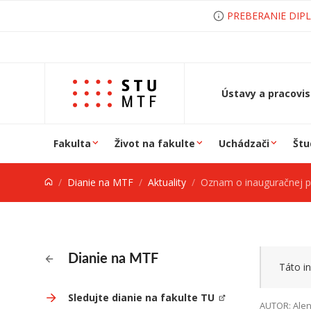
Prejsť na obsah
PREBERANIE DIP
Ústavy a pracovi
Fakulta
Život na fakulte
Uchádzači
Štu
Dianie na MTF
Aktuality
Oznam o inauguračnej prednáške doc. I
Dianie na MTF
Táto in
Sledujte dianie na fakulte TU
AUTOR: Alen