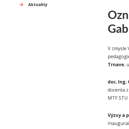
Aktuality
Ozn
Gab
V zmysle 
pedagogic
Trnave
, 
doc. Ing.
docenta z
MTF
Výzvy a 
Inaugurač