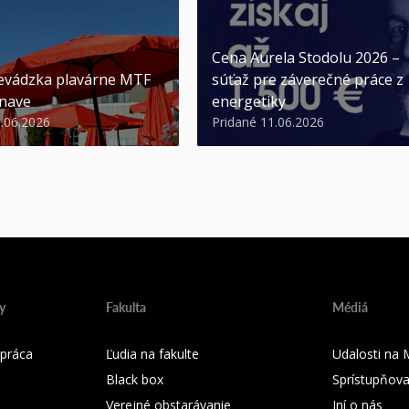
Cena Aurela Stodolu 2026 –
evádzka plavárne MTF
súťaž pre záverečné práce z
nave
energetiky
3.06.2026
Pridané 11.06.2026
y
Fakulta
Médiá
práca
Ľudia na fakulte
Udalosti na
Black box
Sprístupňova
Verejné obstarávanie
Iní o nás