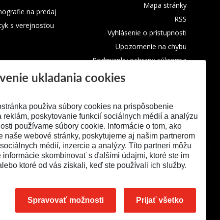
Mapa stránky
ografie na predaj
RSS
tyk s verejnosťou
Vyhlásenie o prístupnosti
Upozornenie na chybu
Podmienky ochrany súkromia
venie ukladania cookies
Využívanie cookies
stránka používa súbory cookies na prispôsobenie
 reklám, poskytovanie funkcií sociálnych médií a analýzu
osti používame súbory cookie. Informácie o tom, ako
e naše webové stránky, poskytujeme aj našim partnerom
 sociálnych médií, inzercie a analýzy. Títo partneri môžu
é informácie skombinovať s ďalšími údajmi, ktoré ste im
alebo ktoré od vás získali, keď ste používali ich služby.
Spravovať možnosti
Prijať všetko