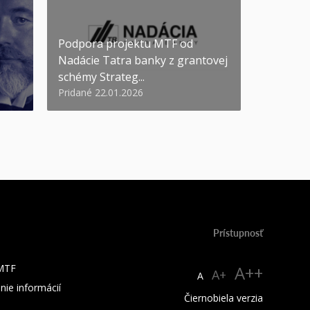
Podpora projektu MTF od
Nadácie Tatra banky z grantovej
schémy Strateg...
Pridané 22.01.2026
Prístupnosť
 MTF
A++
A+
A
nie informácií
Čiernobiela verzia