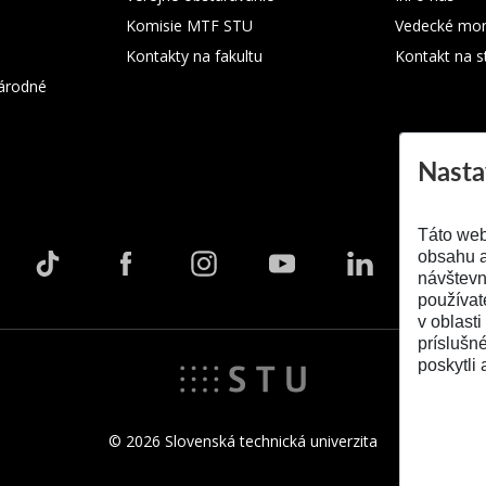
Komisie MTF STU
Vedecké mon
Kontakty na fakultu
Kontakt na s
árodné
Nasta
Táto web
obsahu a
návštevn
používat
v oblasti
príslušn
poskytli 
© 2026 Slovenská technická univerzita