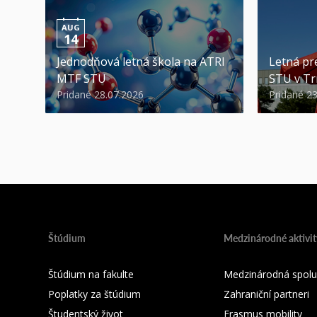
AUG
14
Jednodňová letná škola na ATRI
Letná pr
MTF STU
STU v Tr
Pridané 28.07.2026
Pridané 2
Štúdium
Medzinárodné aktivit
Štúdium na fakulte
Medzinárodná spolu
Poplatky za štúdium
Zahraniční partneri
Študentský život
Erasmus mobility