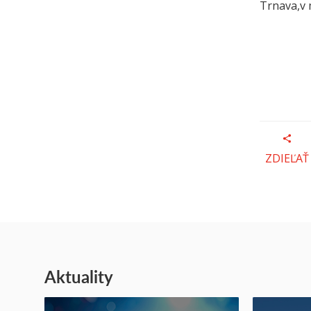
Trnava,v 
ZDIEĽAŤ
Aktuality