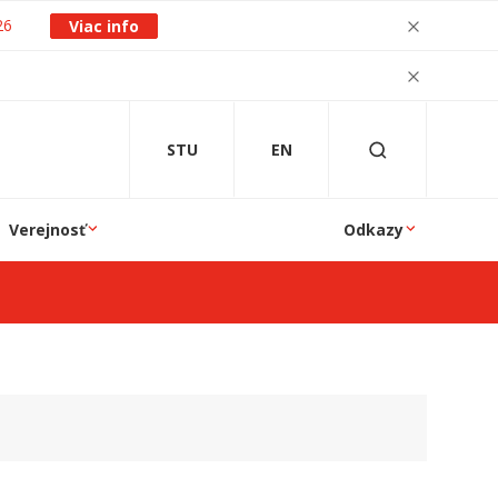
26
Viac info
STU
EN
Verejnosť
Odkazy