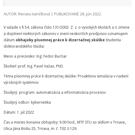
AUTOR: Renata Ivančíková | PUBLIKOVANÉ 28. jún 2022
V súlade s § 54, zákona číslo 131/2002 Z. z. o vysokých školách a o zmene
a doplnení niektorých zákonov v znení neskorších predpisov oznamujem
dátum
obhajoby písomnej práce k dizertačnej skúške
študenta
doktorandského štúdia:
Meno a priezvisko: Ing. Fedor Burčiar
Školiteľ: prof. Ing. Pavel Važan, PhD.
Téma písomnej práce k dizertačnej skúške: Proaktívna simulácia v riadení
výrobných systémov
Študijný program: automatizácia a informatizácia procesov
Študijný odbor: kybernetika
Dátum: 1. júl 2022
Čas a miesto konania obhajoby: 9.00 hod., MTF STU so sídlom v Trnave
,
Ulica Jána Bottu 25, Trnava, m. č. T02 3.129.