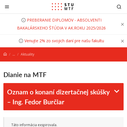
Prejsť na obsah
PREBERANIE DIPLOMOV - ABSOLVENTI
BAKALÁRSKEHO ŠTÚDIA V AK.ROKU 2025/2026
Venujte 2% zo svojich daní pre našu fakultu
...
Aktuality
Dianie na MTF
Oznam o konaní dizertačnej skúšky
– Ing. Fedor Burčiar
Táto informácia exspirovala.