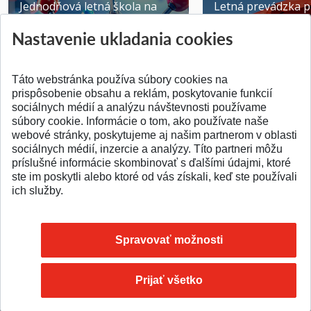
Jednodňová letná škola na
Letná prevádzka p
ATRI MTF STU
MTF STU v Trnave
Nastavenie ukladania cookies
Pridané 28.07.2026
Pridané 23.06.2026
Táto webstránka používa súbory cookies na
prispôsobenie obsahu a reklám, poskytovanie funkcií
sociálnych médií a analýzu návštevnosti používame
súbory cookie. Informácie o tom, ako používate naše
webové stránky, poskytujeme aj našim partnerom v oblasti
SPÄŤ NA VRCH
sociálnych médií, inzercie a analýzy. Títo partneri môžu
príslušné informácie skombinovať s ďalšími údajmi, ktoré
ste im poskytli alebo ktoré od vás získali, keď ste používali
ich služby.
Spravovať možnosti
Prijať všetko
© 2026 Slovenská technická univerzita