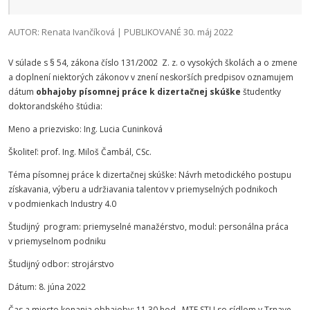
AUTOR: Renata Ivančíková | PUBLIKOVANÉ 30. máj 2022
V súlade s § 54, zákona číslo 131/2002 Z. z. o vysokých školách a o zmene
a doplnení niektorých zákonov v znení neskorších predpisov oznamujem
dátum
obhajoby písomnej práce k dizertačnej skúške
študentky
doktorandského štúdia:
Meno a priezvisko: Ing. Lucia Cuninková
Školiteľ: prof. Ing. Miloš Čambál, CSc.
Téma písomnej práce k dizertačnej skúške: Návrh metodického postupu
získavania, výberu a udržiavania talentov v priemyselných podnikoch
v podmienkach Industry 4.0
Študijný program: priemyselné manažérstvo, modul: personálna práca
v priemyselnom podniku
Študijný odbor: strojárstvo
Dátum: 8. júna 2022
Čas a miesto konania obhajoby: 11.30 hod., MTF STU so sídlom v Trnave
,