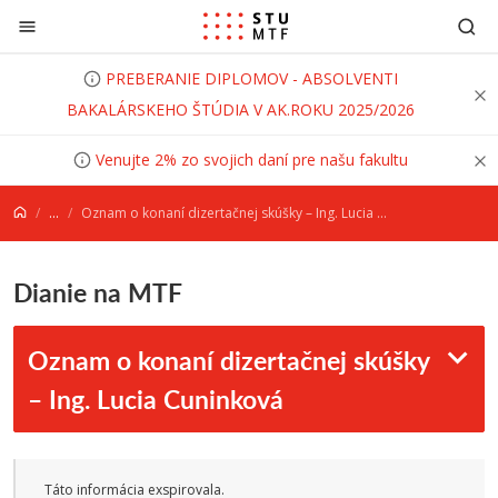
Prejsť na obsah
PREBERANIE DIPLOMOV - ABSOLVENTI
BAKALÁRSKEHO ŠTÚDIA V AK.ROKU 2025/2026
Venujte 2% zo svojich daní pre našu fakultu
...
Oznam o konaní dizertačnej skúšky – Ing. Lucia Cuninková
Dianie na MTF
Oznam o konaní dizertačnej skúšky
– Ing. Lucia Cuninková
Táto informácia exspirovala.