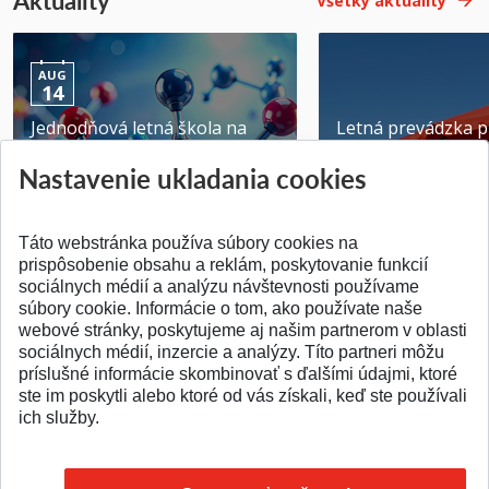
Aktuality
Všetky aktuality
AUG
14
Jednodňová letná škola na
Letná prevádzka p
ATRI MTF STU
MTF STU v Trnave
Nastavenie ukladania cookies
Pridané 28.07.2026
Pridané 23.06.2026
Táto webstránka používa súbory cookies na
prispôsobenie obsahu a reklám, poskytovanie funkcií
sociálnych médií a analýzu návštevnosti používame
súbory cookie. Informácie o tom, ako používate naše
webové stránky, poskytujeme aj našim partnerom v oblasti
SPÄŤ NA VRCH
sociálnych médií, inzercie a analýzy. Títo partneri môžu
príslušné informácie skombinovať s ďalšími údajmi, ktoré
ste im poskytli alebo ktoré od vás získali, keď ste používali
ich služby.