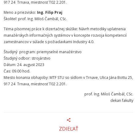
917 24 Trnava, miestnosť T02 2.201.
Meno a priezvisko:
Ing. Filip Praj
Školiteľ: prof. Ing. Miloš Čambál, CSc.
Téma písomnej práce k dizertačnej skúške: Návrh metodiky uplatnenia
manažérskych informačných systémov v koncepte rozvoja kompetencií
zamestnancov v súlade s požiadavkami Industry 4.0.
Študijný program: priemyselné manažérstvo
Študijný odbor: strojárstvo
Dátum: 24. august 2023
Čas: 09.00 hod.
Miesto konania obhajoby: MTF STU so sídlom v Trnave, Ulica Jána Bottu 25,
917 24 Trnava, miestnosť T02 2.201.
prof. Ing. Miloš Čambál, CSc.
dekan fakulty
ZDIEĽAŤ