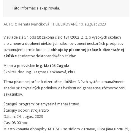
Táto informácia exspirovala.
AUTOR: Renata Ivančíková | PUBLIKOVANÉ 10. august 2023
V súlade s § 54 ods (3) zákona číslo 131/2002 Z. z. o vysokých školách
a o zmene a doplnení niektorých zákonov v znení neskorších predpisov
oznamujem termín konania
obhajoby písomnej práce k dizertačnej
skúške
študentov doktorandského štúdia:
Meno a priezvisko:
Ing. Matúš Cagala
Školiteľ: doc. Ing. Dagmar Babčanová, PhD.
Téma písomnej práce k dizertačnej skúške
:
Návrh systému manažmentu
značky priemyselných podnikov v závislosti od generačnej rôznorodosti
zákazníkov.
Študijný program: priemyselné manažérstvo
Študijný odbor: strojárstvo
Dátum: 24. august 2023
Čas: 08.00 hod.
Miesto konania obhajoby: MTF STU so sídlom v Trnave, Ulica Jána Bottu 25,