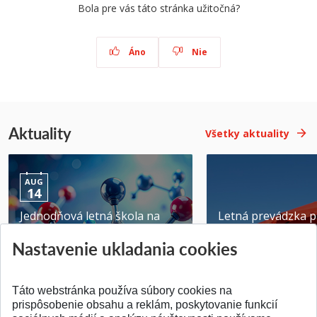
Bola pre vás táto stránka užitočná?
Áno
Nie
Aktuality
Všetky aktuality
AUG
14
Jednodňová letná škola na
Letná prevádzka p
ATRI MTF STU
MTF STU v Trnave
Nastavenie ukladania cookies
Pridané 28.07.2026
Pridané 23.06.2026
Táto webstránka používa súbory cookies na
prispôsobenie obsahu a reklám, poskytovanie funkcií