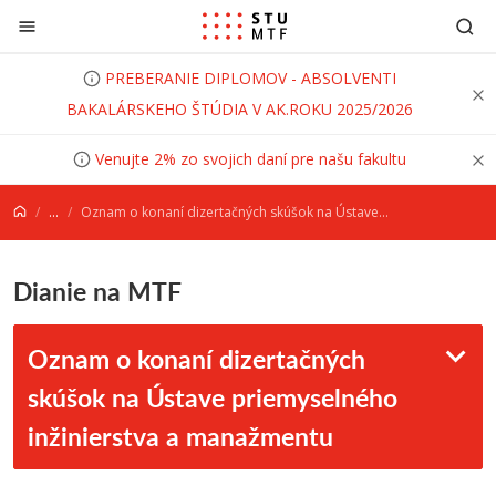
Prejsť na obsah
PREBERANIE DIPLOMOV - ABSOLVENTI
BAKALÁRSKEHO ŠTÚDIA V AK.ROKU 2025/2026
Venujte 2% zo svojich daní pre našu fakultu
...
Oznam o konaní dizertačných skúšok na Ústave priemyselného inžinierstva a manažmentu
Dianie na MTF
Oznam o konaní dizertačných
skúšok na Ústave priemyselného
inžinierstva a manažmentu