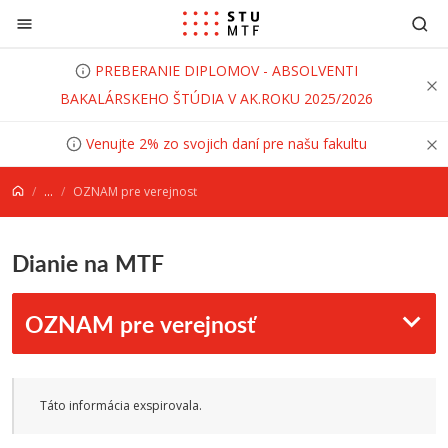
Prejsť na obsah
PREBERANIE DIPLOMOV - ABSOLVENTI
BAKALÁRSKEHO ŠTÚDIA V AK.ROKU 2025/2026
Venujte 2% zo svojich daní pre našu fakultu
...
OZNAM pre verejnosť
Dianie na MTF
OZNAM pre verejnosť
Táto informácia exspirovala.