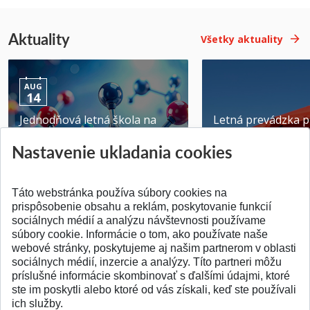
Aktuality
Všetky aktuality
AUG
14
Jednodňová letná škola na
Letná prevádzka p
ATRI MTF STU
MTF STU v Trnave
Nastavenie ukladania cookies
Pridané 28.07.2026
Pridané 23.06.2026
Táto webstránka používa súbory cookies na
prispôsobenie obsahu a reklám, poskytovanie funkcií
sociálnych médií a analýzu návštevnosti používame
súbory cookie. Informácie o tom, ako používate naše
webové stránky, poskytujeme aj našim partnerom v oblasti
SPÄŤ NA VRCH
sociálnych médií, inzercie a analýzy. Títo partneri môžu
príslušné informácie skombinovať s ďalšími údajmi, ktoré
ste im poskytli alebo ktoré od vás získali, keď ste používali
ich služby.