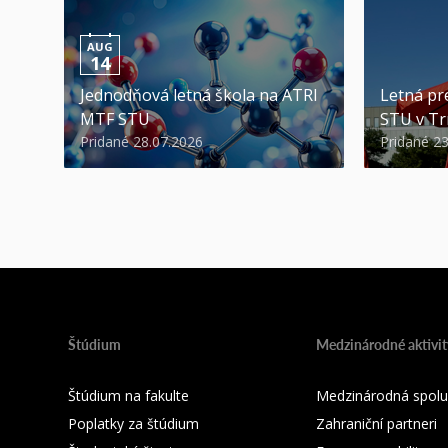
AUG
14
Jednodňová letná škola na ATRI
Letná pr
MTF STU
STU v Tr
Pridané 28.07.2026
Pridané 2
Štúdium
Medzinárodné aktivit
Štúdium na fakulte
Medzinárodná spolu
Poplatky za štúdium
Zahraniční partneri