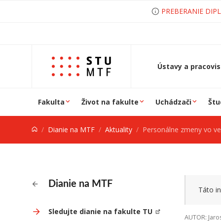
Prejsť na obsah
PREBERANIE DIP
Ústavy a pracovi
Fakulta
Život na fakulte
Uchádzači
Štu
Dianie na MTF
Aktuality
Personálne zmeny vo vedení Ústavu výsku
Dianie na MTF
Táto in
Sledujte dianie na fakulte TU
AUTOR: Jaro