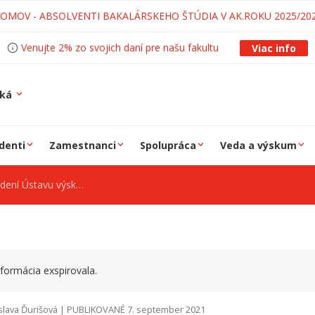
LOMOV - ABSOLVENTI BAKALÁRSKEHO ŠTÚDIA V AK.ROKU 2025/20
Venujte 2% zo svojich daní pre našu fakultu
Viac info
ská
denti
Zamestnanci
Spolupráca
Veda a výskum
mu progresívnych technológií
formácia exspirovala.
slava Ďurišová | PUBLIKOVANÉ 7. september 2021