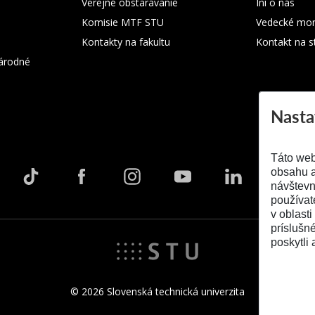
Verejné obstarávanie
Iní o nás
Komisie MTF STU
Vedecké mon
Kontakty na fakultu
Kontakt na s
árodné
Nasta
Táto web
obsahu a
návštevn
používat
v oblasti
príslušn
poskytli 
© 2026 Slovenská technická univerzita