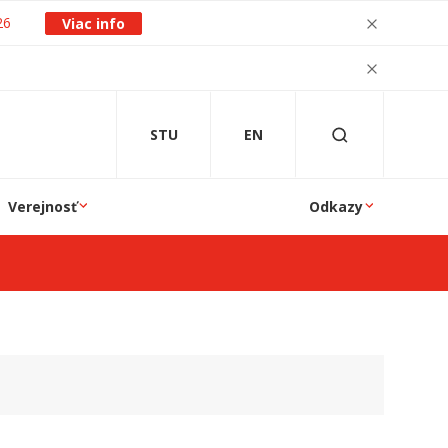
26
Viac info
STU
EN
Verejnosť
Odkazy