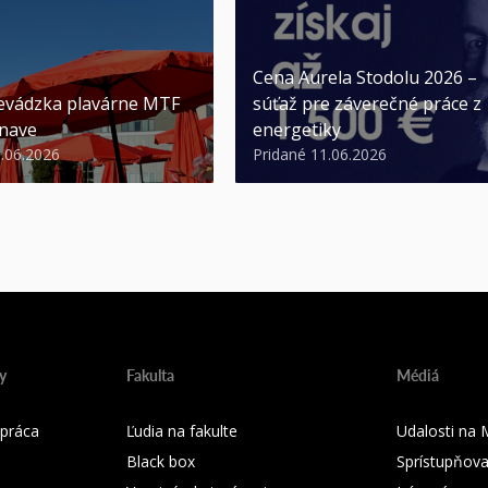
Cena Aurela Stodolu 2026 –
evádzka plavárne MTF
súťaž pre záverečné práce z
nave
energetiky
3.06.2026
Pridané 11.06.2026
y
Fakulta
Médiá
práca
Ľudia na fakulte
Udalosti na
Black box
Sprístupňova