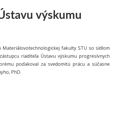
 Ústavu výskumu
 Materiálovotechnologickej fakulty STU so sídlom
 zástupcu riaditeľa Ústavu výskumu progresívnych
a, ktorému poďakoval za svedomitú prácu a súčasne
myho, PhD.