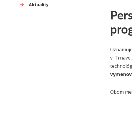
Aktuality
Per
prog
Oznamujem
v Trnave
technológ
vymenov
Obom meno