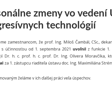
sonálne zmeny vo vedení
resívnych technológií
e zamestnancom, že prof. Ing. Miloš Čambál, CSc., dekan
, s účinnosťou od 1. septembra 2021
uvoľnil
z funkcie 1.
ií Dr. h. c. prof. h. c. prof. Dr. Ing. Olivera Moravčík
al
za 1. zástupcu riaditeľa ústavu doc. Ing. Maximiliána Stré
vaným želáme v ich ďalšej práci veľa úspechov.