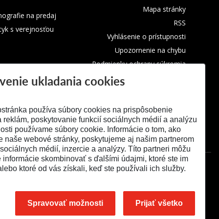
Mapa stránky
ografie na predaj
RSS
tyk s verejnosťou
Vyhlásenie o prístupnosti
Upozornenie na chybu
Podmienky ochrany súkromia
venie ukladania cookies
Využívanie cookies
stránka používa súbory cookies na prispôsobenie
 reklám, poskytovanie funkcií sociálnych médií a analýzu
osti používame súbory cookie. Informácie o tom, ako
e naše webové stránky, poskytujeme aj našim partnerom
 sociálnych médií, inzercie a analýzy. Títo partneri môžu
é informácie skombinovať s ďalšími údajmi, ktoré ste im
alebo ktoré od vás získali, keď ste používali ich služby.
Spravovať možnosti
Prijať všetko