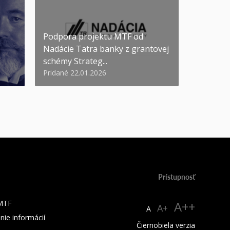
Podpora projektu MTF od
Nadácie Tatra banky z grantovej
schémy Strateg...
Pridané 22.01.2026
Prístupnosť
 MTF
A++
A+
A
nie informácií
Čiernobiela verzia