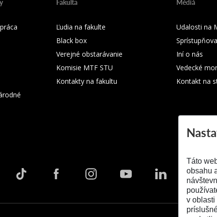
y
Fakulta
Médiá
práca
Ľudia na fakulte
Udalosti na
Black box
Sprístupňova
Verejné obstarávanie
Iní o nás
Komisie MTF STU
Vedecké mon
Kontakty na fakultu
Kontakt na s
árodné
Nasta
Táto web
obsahu a
návštevn
používat
v oblasti
príslušn