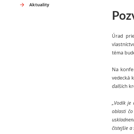
Aktuality
Poz
Úrad pri
vlastníct
téma bude
Na konfer
vedecká k
ďalších k
„Vodík je
oblasti č
uskladneni
čistejšie 