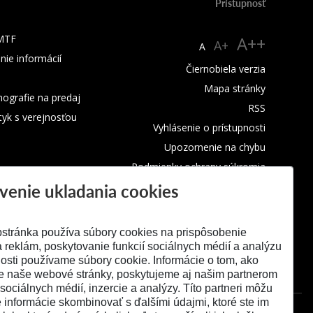
Prístupnosť
 MTF
A++
A+
A
nie informácií
Čiernobiela verzia
Mapa stránky
ografie na predaj
RSS
tyk s verejnosťou
Vyhlásenie o prístupnosti
Upozornenie na chybu
Podmienky ochrany súkromia
venie ukladania cookies
Využívanie cookies
stránka používa súbory cookies na prispôsobenie
 reklám, poskytovanie funkcií sociálnych médií a analýzu
osti používame súbory cookie. Informácie o tom, ako
e naše webové stránky, poskytujeme aj našim partnerom
 sociálnych médií, inzercie a analýzy. Títo partneri môžu
é informácie skombinovať s ďalšími údajmi, ktoré ste im