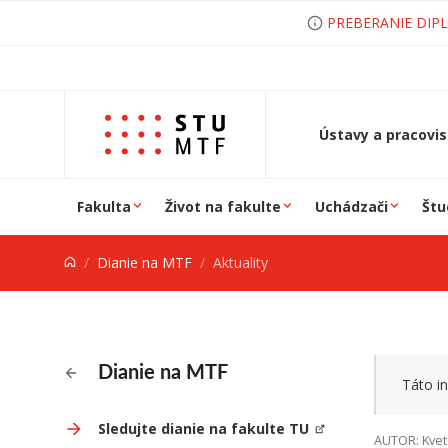
Prejsť na obsah
PREBERANIE DIP
Ústavy a pracovi
Fakulta
Život na fakulte
Uchádzači
Štu
Dianie na MTF
Aktuality
Dianie na MTF
Táto in
Sledujte dianie na fakulte TU
AUTOR: Kvet