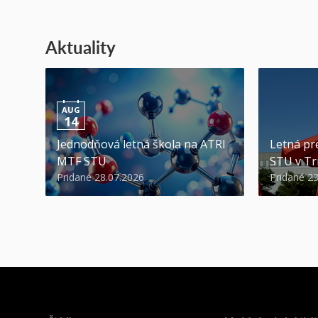
Aktuality
AUG
14
Jednodňová letná škola na ATRI
Letná pr
MTF STU
STU v Tr
Pridané 28.07.2026
Pridané 2