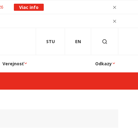
26
Viac info
STU
EN
Verejnosť
Odkazy