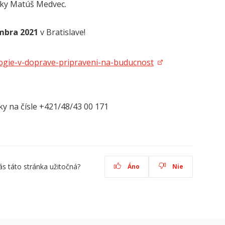
iky Matúš Medvec.
embra 2021
v Bratislave!
logie-v-doprave-pripraveni-na-buducnost
ky na čísle +421/48/43 00 171
ás táto stránka užitočná?
Áno
Nie