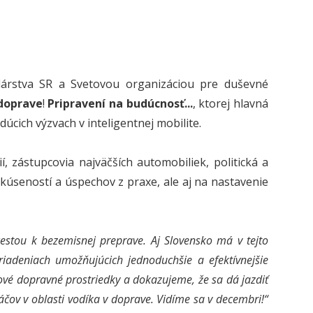
dárstva SR a Svetovou organizáciou pre duševné
doprave
!
Pripravení na budúcnosť...
, ktorej hlavná
úcich výzvach v inteligentnej mobilite.
í, zástupcovia najväčších automobiliek, politická a
kúseností a úspechov z praxe, ale aj na nastavenie
estou k bezemisnej preprave. Aj Slovensko má v tejto
riadeniach umožňujúcich jednoduchšie a efektívnejšie
ové dopravné prostriedky a dokazujeme, že sa dá jazdiť
ráčov v oblasti vodíka v doprave. Vidíme sa v decembri!“