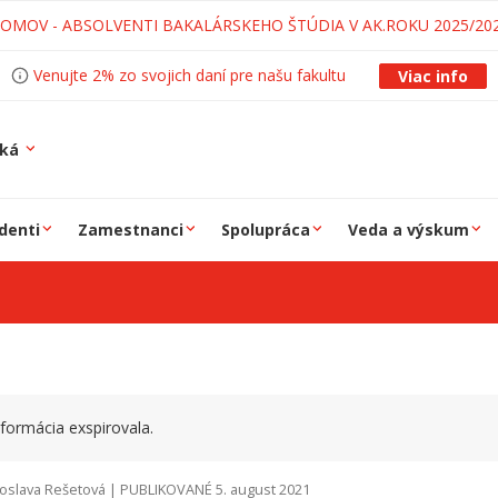
LOMOV - ABSOLVENTI BAKALÁRSKEHO ŠTÚDIA V AK.ROKU 2025/20
Venujte 2% zo svojich daní pre našu fakultu
Viac info
ská
denti
Zamestnanci
Spolupráca
Veda a výskum
formácia exspirovala.
oslava Rešetová | PUBLIKOVANÉ 5. august 2021