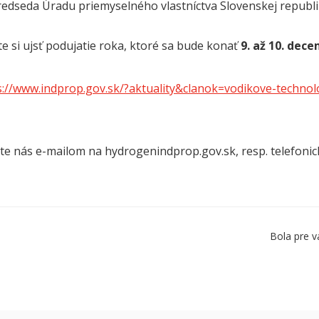
predseda Úradu priemyselného vlastníctva Slovenskej republ
e si ujsť podujatie roka, ktoré sa bude konať
9. až 10. dec
s://www.indprop.gov.sk/?aktuality&clanok=vodikove-techno
te nás e-mailom na hydrogenindprop.gov.sk, resp. telefonic
Bola pre v