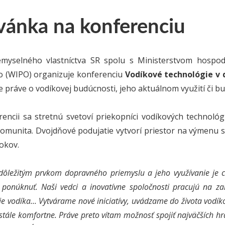
vánka na konferenciu
emyselného vlastníctva SR spolu s Ministerstvom hospo
vo (WIPO) organizuje konferenciu
Vodíkové technológie v 
 práve o vodíkovej budúcnosti, jeho aktuálnom využití či bud
encii sa stretnú svetoví priekopníci vodíkových technológi
omunita. Dvojdňové podujatie vytvorí priestor na výmenu s
rokov.
 dôležitým prvkom dopravného priemyslu a jeho využívanie je c
o ponúknuť. Naši vedci a inovatívne spoločnosti pracujú na za
e vodíka... Vytvárame nové iniciatívy, uvádzame do života vodík
a stále komfortne. Práve preto vítam možnosť spojiť najväčších h