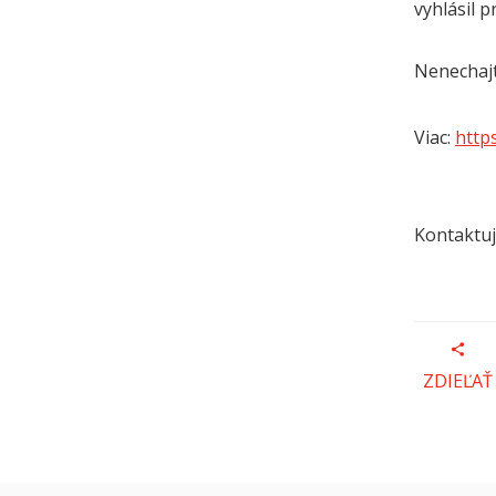
vyhlásil 
Nenechajt
Viac:
http
Kontaktuj
ZDIEĽAŤ