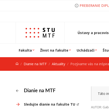
Prejsť na obsah
PREBERANIE DIP
Ústavy a pracovi
Fakulta
Život na fakulte
Uchádzači
Štu
Dianie na MTF
Aktuality
Pozývame vás na inšpiratívne večery 
Dianie na MTF
Táto in
Sledujte dianie na fakulte TU
AUTOR: Gabr