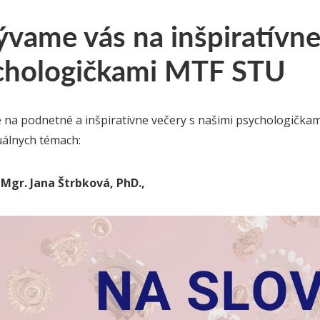
vame vás na inšpiratívne
chologičkami MTF STU
na podnetné a inšpiratívne večery s našimi psychologičkami,
uálnych témach:
 Mgr. Jana Štrbková, PhD.,