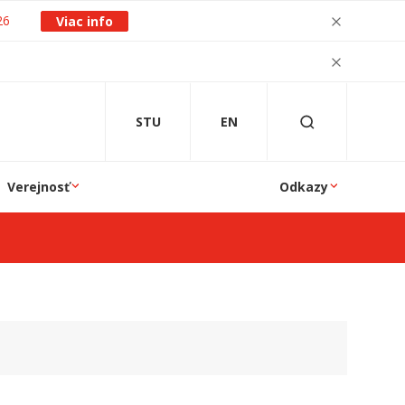
26
Viac info
STU
EN
Verejnosť
Odkazy