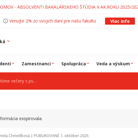
LOMOV - ABSOLVENTI BAKALÁRSKEHO ŠTÚDIA V AK.ROKU 2025/20
Venujte 2% zo svojich daní pre našu fakultu
Viac info
ská
denti
Zamestnanci
Spolupráca
Veda a výskum
s psychologičkami MTF STU
formácia exspirovala.
iela Chmelíková | PUBLIKOVANÉ 1. október 2025