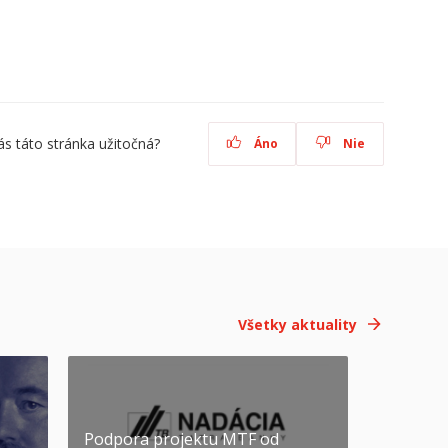
ás táto stránka užitočná?
Áno
Nie
Všetky aktuality
Podpora projektu MTF od