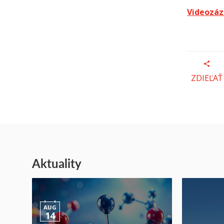
Videozá
ZDIEĽAŤ
Aktuality
AUG
14