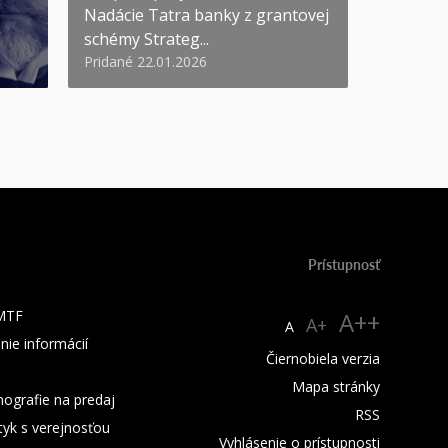
Nadácie Tatra banky z grantovej
schémy Strateg...
Pridané 22.01.2026
Prístupnosť
 MTF
A++
A+
A
nie informácií
Čiernobiela verzia
Mapa stránky
ografie na predaj
RSS
tyk s verejnosťou
Vyhlásenie o prístupnosti