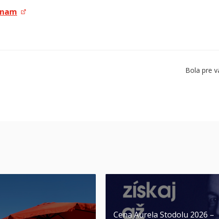
znam
Bola pre v
Cena Aurela Stodolu 2026 –