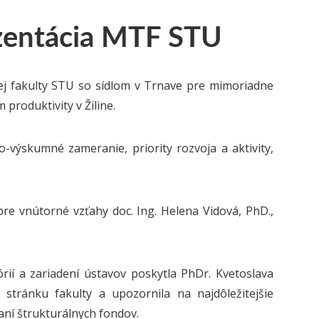
ezentácia MTF STU
ej fakulty STU so sídlom v Trnave pre mimoriadne
 produktivity v Žiline.
-výskumné zameranie, priority rozvoja a aktivity,
re vnútorné vzťahy doc. Ing. Helena Vidová, PhD.,
rií a zariadení ústavov poskytla PhDr. Kvetoslava
stránku fakulty a upozornila na najdôležitejšie
paní štrukturálnych fondov.