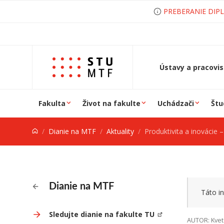
Prejsť na obsah
PREBERANIE DIP
Ústavy a pracovi
Fakulta
Život na fakulte
Uchádzači
Štu
Dianie na MTF
Aktuality
Produktivita a inovácie – p
Dianie na MTF
Táto in
Sledujte dianie na fakulte TU
AUTOR: Kvet