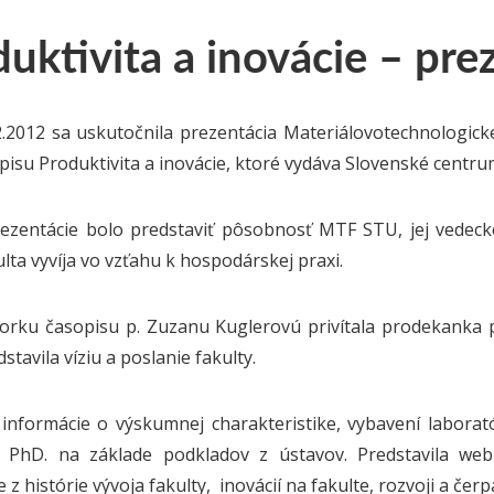
duktivita a inovácie – pr
.2012 sa uskutočnila prezentácia Materiálovotechnologick
pisu Produktivita a inovácie, ktoré vydáva Slovenské centrum
ezentácie bolo predstaviť pôsobnosť MTF STU, jej vedecko
ulta vyvíja vo vzťahu k hospodárskej praxi.
orku časopisu p. Zuzanu Kuglerovú privítala prodekanka p
stavila víziu a poslanie fakulty.
informácie o výskumnej charakteristike, vybavení laborató
, PhD. na základe podkladov z ústavov. Predstavila web 
 z histórie vývoja fakulty, inovácií na fakulte, rozvoji a čer