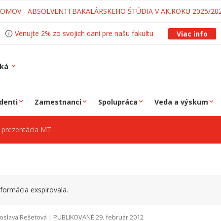
LOMOV - ABSOLVENTI BAKALÁRSKEHO ŠTÚDIA V AK.ROKU 2025/20
Venujte 2% zo svojich daní pre našu fakultu
Viac info
ská
denti
Zamestnanci
Spolupráca
Veda a výskum
rezentácia MTF STU
formácia exspirovala.
oslava Rešetová | PUBLIKOVANÉ 29. február 2012