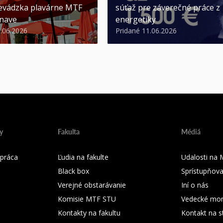
evádzka plavárne MTF
súťaž pre záverečné práce z
nave
energetiky
3.06.2026
Pridané 11.06.2026
y
Fakulta
Médiá
práca
Ľudia na fakulte
Udalosti na
Black box
Sprístupňova
Verejné obstarávanie
Iní o nás
Komisie MTF STU
Vedecké mon
Kontakty na fakultu
Kontakt na s