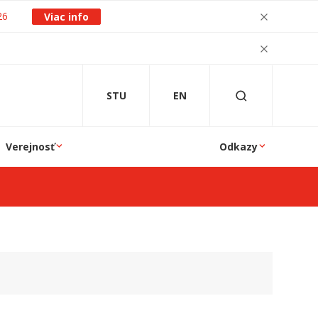
26
Viac info
STU
EN
Verejnosť
Odkazy