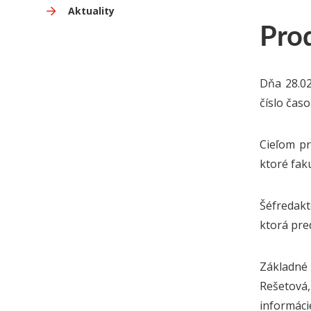
Aktuality
Pro
Dňa 28.02
číslo časo
Cieľom pr
ktoré fak
Šéfredakt
ktorá pred
Základné 
Rešetová
informácie