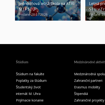
Jednodňová letná škola na ATRI
Letná pr
MTF STU
STU v Tr
Pridané 28.07.2026
Pridané 2
Štúdium
Medzinárodné aktivit
Štúdium na fakulte
Medzinárodná spolu
Poplatky za štúdium
Zahraniční partneri
Študentský život
Erasmus mobility
internát M. Uhra
Štipendiá
Prijímacie konanie
Zahraničné projekty