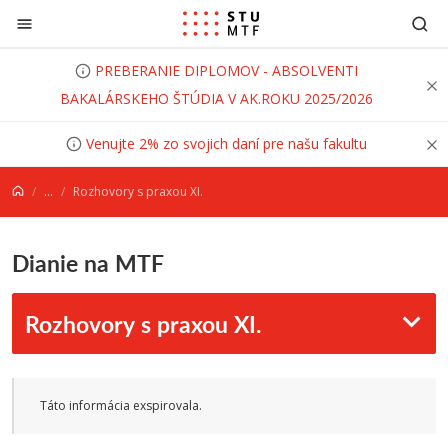
Prejsť na obsah
PREBERANIE DIPLOMOV - ABSOLVENTI
BAKALÁRSKEHO ŠTÚDIA V AK.ROKU 2025/2026
Venujte 2% zo svojich daní pre našu fakultu
...
Rozhovory s praxou XI.
Dianie na MTF
Rozhovory s praxou XI.
Táto informácia exspirovala.