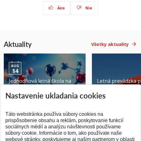
Áno
Nie
Aktuality
Všetky aktuality
AUG
14
Jednodňová letná škola na
Letná prevádzka p
ATRI MTF STU
MTF STU v Trnave
Nastavenie ukladania cookies
Pridané 28.07.2026
Pridané 23.06.2026
Táto webstránka používa súbory cookies na
prispôsobenie obsahu a reklám, poskytovanie funkcií
sociálnych médií a analýzu návštevnosti používame
súbory cookie. Informácie o tom, ako používate naše
webové stránky, poskytujeme aj našim partnerom v oblasti