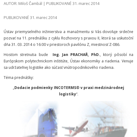
AUTOR: Miloš Čambál | PUBLIKOVANÉ 31. marec 2014
PUBLIKOVANÉ 31. marec 2014
Ústav priemyselného inžinierstva a manažmentu si Vás dovoľuje srdečne
pozvať na 11. prednášku z cyklu Rozhovory s praxou II, ktorá sa uskutoční
dňa 31. 03. 2014 o 16:00 v priestoroch pavilónu Z, miestnosť Z-086.
Hosťom stretnutia bude
Ing. Jan PRACHAŘ, PhD.
, ktorý pôsobí na
Európskom polytechnickom inštitúte, Ústav ekonomiky a riadenia. Venuje
sa udržateľnej logistike ako súčasť vnútropodnikového riadenia.
Téma prednášky:
„
Dodacie podmienky INCOTERMS® v praxi medzinárodnej
logistiky
“.