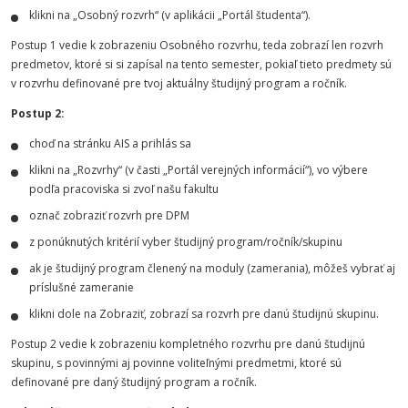
klikni na „Osobný rozvrh“ (v aplikácii „Portál študenta“).
Postup 1 vedie k zobrazeniu Osobného rozvrhu, teda zobrazí len rozvrh
predmetov, ktoré si si zapísal na tento semester, pokiaľ tieto predmety sú
v rozvrhu definované pre tvoj aktuálny študijný program a ročník.
Postup 2:
choď na stránku AIS a prihlás sa
klikni na „Rozvrhy“ (v časti „Portál verejných informácií“), vo výbere
podľa pracoviska si zvoľ našu fakultu
označ zobraziť rozvrh pre DPM
z ponúknutých kritérií vyber študijný program/ročník/skupinu
ak je študijný program členený na moduly (zamerania), môžeš vybrať aj
príslušné zameranie
klikni dole na Zobraziť, zobrazí sa rozvrh pre danú študijnú skupinu.
Postup 2 vedie k zobrazeniu kompletného rozvrhu pre danú študijnú
skupinu, s povinnými aj povinne voliteľnými predmetmi, ktoré sú
definované pre daný študijný program a ročník.