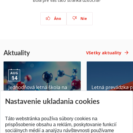
Bola pre vás táto stránka užitočná?
Áno
Nie
Aktuality
Všetky aktuality
AUG
14
Jednodňová letná škola na
Letná prevádzka p
ATRI MTF STU
MTF STU v Trnave
Nastavenie ukladania cookies
Pridané 28.07.2026
Pridané 23.06.2026
Táto webstránka používa súbory cookies na
prispôsobenie obsahu a reklám, poskytovanie funkcií
sociálnych médií a analýzu návštevnosti používame