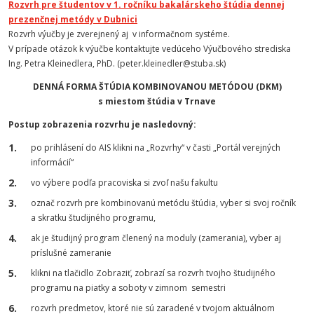
Rozvrh pre študentov v 1. ročníku bakalárskeho štúdia dennej
prezenčnej metódy v Dubnici
Rozvrh výučby je zverejnený aj v informačnom systéme.
V prípade otázok k výučbe kontaktujte vedúceho Výučbového strediska
Ing. Petra Kleinedlera, PhD. (peter.kleinedler@stuba.sk)
DENNÁ FORMA ŠTÚDIA KOMBINOVANOU METÓDOU (DKM)
s miestom štúdia v Trnave
Postup zobrazenia rozvrhu je nasledovný:
po prihlásení do AIS klikni na „Rozvrhy“ v časti „Portál verejných
informácií“
vo výbere podľa pracoviska si zvoľ našu fakultu
označ rozvrh pre kombinovanú metódu štúdia, vyber si svoj ročník
a skratku študijného programu,
ak je študijný program členený na moduly (zamerania), vyber aj
príslušné zameranie
klikni na tlačidlo Zobraziť, zobrazí sa rozvrh tvojho študijného
programu na piatky a soboty v zimnom semestri
rozvrh predmetov, ktoré nie sú zaradené v tvojom aktuálnom