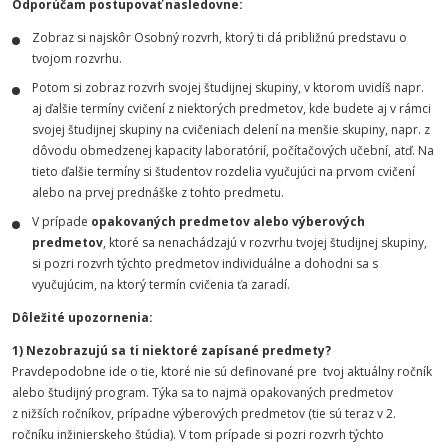
Odporúčam postupovať nasledovne:
Zobraz si najskôr Osobný rozvrh, ktorý ti dá približnú predstavu o
tvojom rozvrhu.
Potom si zobraz rozvrh svojej študijnej skupiny, v ktorom uvidíš napr.
aj ďalšie termíny cvičení z niektorých predmetov, kde budete aj v rámci
svojej študijnej skupiny na cvičeniach delení na menšie skupiny, napr. z
dôvodu obmedzenej kapacity laboratórií, počítačových učební, atď. Na
tieto ďalšie termíny si študentov rozdelia vyučujúci na prvom cvičení
alebo na prvej prednáške z tohto predmetu.
V prípade
opakovaných predmetov alebo výberových
predmetov
, ktoré sa nenachádzajú v rozvrhu tvojej študijnej skupiny,
si pozri rozvrh týchto predmetov individuálne a dohodni sa s
vyučujúcim, na ktorý termín cvičenia ťa zaradí.
Dôležité upozornenia:
1) Nezobrazujú sa ti niektoré zapísané predmety?
Pravdepodobne ide o tie, ktoré nie sú definované pre tvoj aktuálny ročník
alebo študijný program. Týka sa to najmä opakovaných predmetov
z nižších ročníkov, prípadne výberových predmetov (tie sú teraz v 2.
ročníku inžinierskeho štúdia). V tom prípade si pozri rozvrh týchto