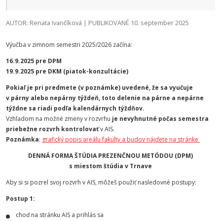
AUTOR: Renata Ivančíková | PUBLIKOVANÉ 10. september 2025
Výučba v zimnom semestri 2025/2026 začína:
16.9.2025 pre DPM
19.9.2025 pre DKM (piatok-konzultácie)
Pokiaľ je pri predmete (v poznámke) uvedené, že sa vyučuje
v párny alebo nepárny týždeň, toto delenie na párne a nepárne
týždne sa riadi podľa kalendárnych týždňov.
Vzhľadom na možné zmeny v rozvrhu
je nevyhnutné počas semestra
priebežne rozvrh kontrolovať
v AIS.
Poznámka
:
grafický popis areálu fakulty a budov nájdete na stránke
DENNÁ FORMA ŠTÚDIA PREZENČNOU METÓDOU (DPM)
s miestom štúdia v Trnave
Aby si si pozrel svoj rozvrh v AIS, môžeš použiť nasledovné postupy:
Postup 1:
choď na stránku AIS a prihlás sa