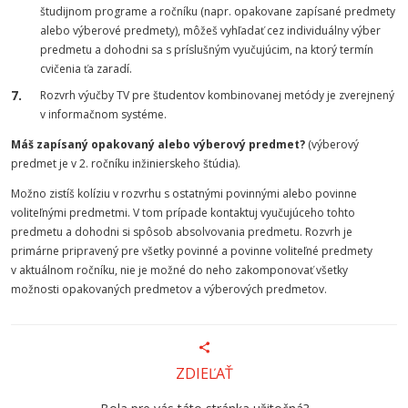
študijnom programe a ročníku (napr. opakovane zapísané predmety
alebo výberové predmety), môžeš vyhľadať cez individuálny výber
predmetu a dohodni sa s príslušným vyučujúcim, na ktorý termín
cvičenia ťa zaradí.
Rozvrh výučby TV pre študentov kombinovanej metódy je zverejnený
v informačnom systéme.
Máš zapísaný opakovaný alebo výberový predmet?
(výberový
predmet je v 2. ročníku inžinierskeho štúdia).
Možno zistíš kolíziu v rozvrhu s ostatnými povinnými alebo povinne
voliteľnými predmetmi. V tom prípade kontaktuj vyučujúceho tohto
predmetu a dohodni si spôsob absolvovania predmetu. Rozvrh je
primárne pripravený pre všetky povinné a povinne voliteľné predmety
v aktuálnom ročníku, nie je možné do neho zakomponovať všetky
možnosti opakovaných predmetov a výberových predmetov.
ZDIEĽAŤ