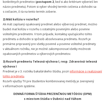
konkrétnych predmetov (
postupom 2
, keď si ako kritérium vyberieš len
názov predmetu). Potom si vyber vhodný termín cvičenia a dohodni sa
s cvičiacim, či ťa na tento termín zoberie.
2) Máš kolíziu v rozvrhu?
Ak máš zapísaný opakovaný predmet alebo výberový predmet, možno
budeš mať kolíziu v rozvrhu s ostatnými povinnými alebo povinne
voliteľnými predmetmi. V tom prípade, kontaktuj vyučujúceho tohto
predmetu a dohodni si spôsob absolvovania predmetu. Rozvrh je
primárne pripravený pre všetky povinné a povinne voliteľné predmety
v aktuálnom ročníku, nie je možné zakomponovať všetky možnosti
opakovaných predmetov a výberových predmetov.
3) Rozvrh predmetu Telesná výchova I, resp. Zdravotná telesná
výchova I
Predmet je v 3. ročníku bakalárskeho štúdia, pozri
informácie o realizovaní
tohto predmetu
.
Rozvrh výučby TV pre študentov kombinovanej metódy je zverejnený
v informačnom systéme.
DENNÁ FORMA ŠTÚDIA PREZENČNOU METÓDOU (DPM)
s miestom štúdia v Dubnici nad Váhom