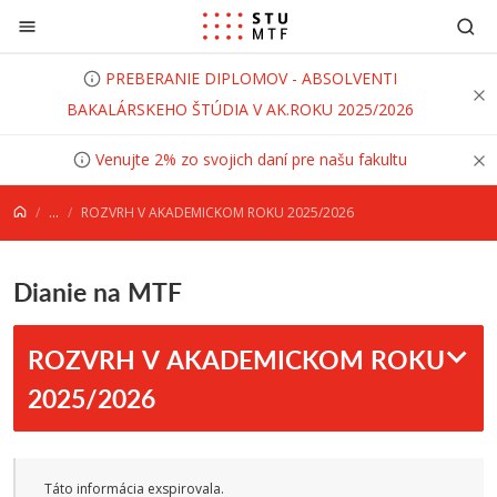
Prejsť na obsah
PREBERANIE DIPLOMOV - ABSOLVENTI
BAKALÁRSKEHO ŠTÚDIA V AK.ROKU 2025/2026
Venujte 2% zo svojich daní pre našu fakultu
...
ROZVRH V AKADEMICKOM ROKU 2025/2026
Dianie na MTF
ROZVRH V AKADEMICKOM ROKU
2025/2026
Táto informácia exspirovala.