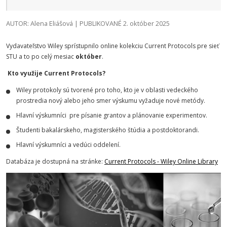
AUTOR: Alena Eliášová | PUBLIKOVANÉ 2. október 2025
Vydavateľstvo Wiley sprístupnilo online kolekciu Current Protocols pre sieť
STU a to po celý mesiac
október
.
Kto využije Current Protocols?
Wiley protokoly sú tvorené pro toho, kto je v oblasti vedeckého
prostredia nový alebo jeho smer výskumu vyžaduje nové metódy.
Hlavní výskumníci pre písanie grantov a plánovanie experimentov.
Študenti bakalárskeho, magisterského štúdia a postdoktorandi.
Hlavní výskumníci a vedúci oddelení.
Databáza je dostupná na stránke:
Current Protocols - Wiley Online Library