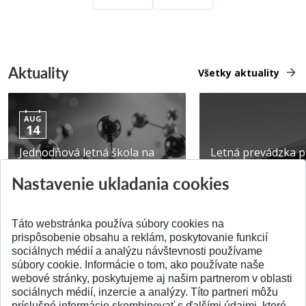
Aktuality
Všetky aktuality
AUG
14
Jednodňová letná škola na
Letná prevádzka p
ATRI MTF STU
MTF STU v Trnave
Nastavenie ukladania cookies
Pridané 28.07.2026
Pridané 23.06.2026
Táto webstránka používa súbory cookies na
prispôsobenie obsahu a reklám, poskytovanie funkcií
sociálnych médií a analýzu návštevnosti používame
súbory cookie. Informácie o tom, ako používate naše
webové stránky, poskytujeme aj našim partnerom v oblasti
SPÄŤ NA VRCH
sociálnych médií, inzercie a analýzy. Títo partneri môžu
príslušné informácie skombinovať s ďalšími údajmi, ktoré