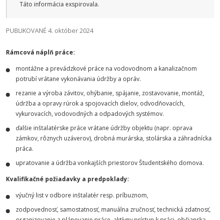
Táto informácia exspirovala.
PUBLIKOVANÉ 4. október 2024
Rámcová náplň práce:
montážne a prevádzkové práce na vodovodnom a kanalizačnom
potrubí vrátane vykonávania údržby a opráv.
rezanie a výroba závitov, ohýbanie, spájanie, zostavovanie, montáž,
údržba a opravy rúrok a spojovacích dielov, odvodňovacích,
vykurovacích, vodovodných a odpadových systémov.
ďalšie inštalatérske práce vrátane údržby objektu (napr. oprava
zámkov, rôznych uzáverov), drobná murárska, stolárska a záhradnícka
práca.
upratovanie a údržba vonkajších priestorov Študentského domova.
Kvalifikačné požiadavky a predpoklady
:
výučný list v odbore inštalatér resp. príbuznom,
zodpovednosť, samostatnosť, manuálna zručnosť, technická zdatnosť,
organizovanie a plánovanie práce, aktívny prístup k práci, občianska