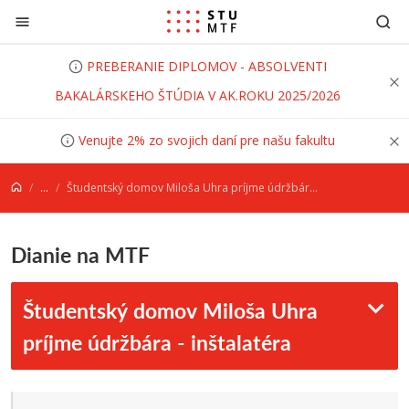
Prejsť na obsah
PREBERANIE DIPLOMOV - ABSOLVENTI
BAKALÁRSKEHO ŠTÚDIA V AK.ROKU 2025/2026
Venujte 2% zo svojich daní pre našu fakultu
...
Študentský domov Miloša Uhra príjme údržbára - inštalatéra
Dianie na MTF
Študentský domov Miloša Uhra
príjme údržbára - inštalatéra