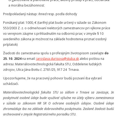
a morálna bezúhonnosť.
Predpokladaný nástup: ihneď resp. podľa dohody
Ponúkaný plat: 1000,-€ (tarifný plat bude určený v súlade so Zákonom
553/2003 Z. z. o odmeňovaní niektorých zamestnancov pri výkone práce
vo verejnom záujme s prihliadnutím na odbornú prax; v zmysle § 10
uvedeného zákona je možnosť na základe hodnotenia priznať osobný
príplatok)
Žiadosti do zamestnania spolu s profesijným životopisom zasielajte
do
25. 10. 2024
na email:
jaroslava.durisova@stuba.sk
alebo poštou na
adresu: Materiálovotechnologická fakulta STU, Oddelenie ľudských
zdrojov, Ulica Jána Bottu č. 2781/25, 917 24 Trnava.
Upozorňujeme, že na pracovný pohovor budú pozvaní iba vybraní
uchádzači.
Materiálovotechnologická fakulta STU so sídlom v Trnave sa zaväzuje, že
poskytnuté osobné údaje bude využívať výlučne na účely výberu zamestnanca
v súlade so zákonom NR SR O ochrane osobných údajov. Osobné údaje
zhromažďuje iba na základe dobrovoľného poskytnutia. Zaslané žiadosti budú
archivované v zmysle Registratúrneho poriadku STU.