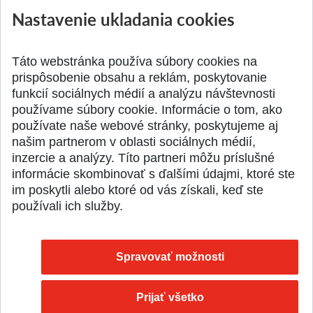
Nastavenie ukladania cookies
Jednodňová letná škola na
Letná prevádzka p
ATRI MTF STU
MTF STU v Trnave
Pridané 28.07.2026
Pridané 23.06.2026
Táto webstránka používa súbory cookies na
prispôsobenie obsahu a reklám, poskytovanie
funkcií sociálnych médií a analýzu návštevnosti
používame súbory cookie. Informácie o tom, ako
používate naše webové stránky, poskytujeme aj
našim partnerom v oblasti sociálnych médií,
SPÄŤ NA VRCH
inzercie a analýzy. Títo partneri môžu príslušné
informácie skombinovať s ďalšími údajmi, ktoré ste
im poskytli alebo ktoré od vás získali, keď ste
používali ich služby.
Spravovať možnosti
Prijať všetko