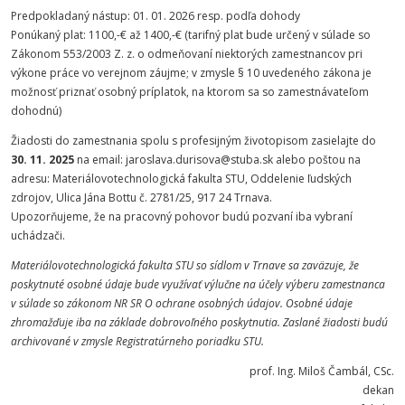
Predpokladaný nástup: 01. 01. 2026 resp. podľa dohody
Ponúkaný plat: 1100,-€ až 1400,-€ (tarifný plat bude určený v súlade so
Zákonom 553/2003 Z. z. o odmeňovaní niektorých zamestnancov pri
výkone práce vo verejnom záujme; v zmysle § 10 uvedeného zákona je
možnosť priznať osobný príplatok, na ktorom sa so zamestnávateľom
dohodnú)
Žiadosti do zamestnania spolu s profesijným životopisom zasielajte do
30. 11. 2025
na email: jaroslava.durisova@stuba.sk alebo poštou na
adresu: Materiálovotechnologická fakulta STU, Oddelenie ľudských
zdrojov, Ulica Jána Bottu č. 2781/25, 917 24 Trnava.
Upozorňujeme, že na pracovný pohovor budú pozvaní iba vybraní
uchádzači.
Materiálovotechnologická fakulta STU so sídlom v Trnave sa zaväzuje, že
poskytnuté osobné údaje bude využívať výlučne na účely výberu zamestnanca
v súlade so zákonom NR SR O ochrane osobných údajov. Osobné údaje
zhromažďuje iba na základe dobrovoľného poskytnutia. Zaslané žiadosti budú
archivované v zmysle Registratúrneho poriadku STU.
prof. Ing. Miloš Čambál, CSc.
dekan