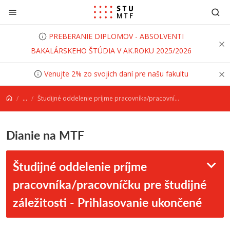
Prejsť na obsah
PREBERANIE DIPLOMOV - ABSOLVENTI
BAKALÁRSKEHO ŠTÚDIA V AK.ROKU 2025/2026
Venujte 2% zo svojich daní pre našu fakultu
...
Študijné oddelenie príjme pracovníka/pracovníčku pre študijné záležitosti - Prihlasovanie ukončené
Dianie na MTF
Študijné oddelenie príjme
pracovníka/pracovníčku pre študijné
záležitosti - Prihlasovanie ukončené