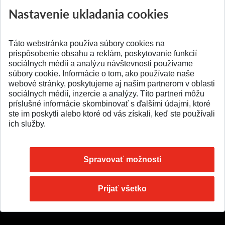
ATRI MTF STU
MTF STU v Trnave
Nastavenie ukladania cookies
Pridané 28.07.2026
Pridané 23.06.2026
Táto webstránka používa súbory cookies na
prispôsobenie obsahu a reklám, poskytovanie funkcií
sociálnych médií a analýzu návštevnosti používame
súbory cookie. Informácie o tom, ako používate naše
webové stránky, poskytujeme aj našim partnerom v oblasti
SPÄŤ NA VRCH
sociálnych médií, inzercie a analýzy. Títo partneri môžu
príslušné informácie skombinovať s ďalšími údajmi, ktoré
ste im poskytli alebo ktoré od vás získali, keď ste používali
ich služby.
Spravovať možnosti
Prijať všetko
© 2026 Slovenská technická univerzita