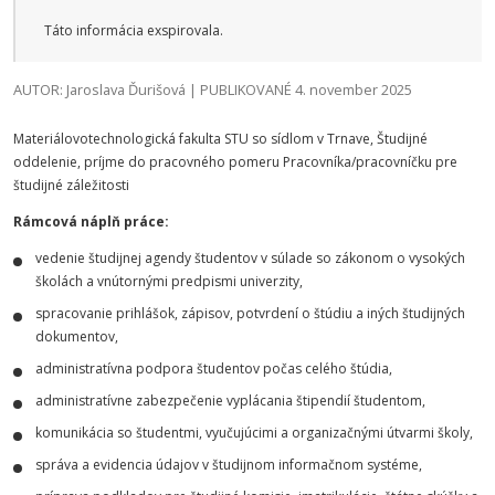
Táto informácia exspirovala.
AUTOR: Jaroslava Ďurišová | PUBLIKOVANÉ 4. november 2025
Materiálovotechnologická fakulta STU so sídlom v Trnave, Študijné
oddelenie, príjme do pracovného pomeru Pracovníka/pracovníčku pre
študijné záležitosti
Rámcová náplň práce:
vedenie študijnej agendy študentov v súlade so zákonom o vysokých
školách a vnútornými predpismi univerzity,
spracovanie prihlášok, zápisov, potvrdení o štúdiu a iných študijných
dokumentov,
administratívna podpora študentov počas celého štúdia,
administratívne zabezpečenie vyplácania štipendií študentom,
komunikácia so študentmi, vyučujúcimi a organizačnými útvarmi školy,
správa a evidencia údajov v študijnom informačnom systéme,