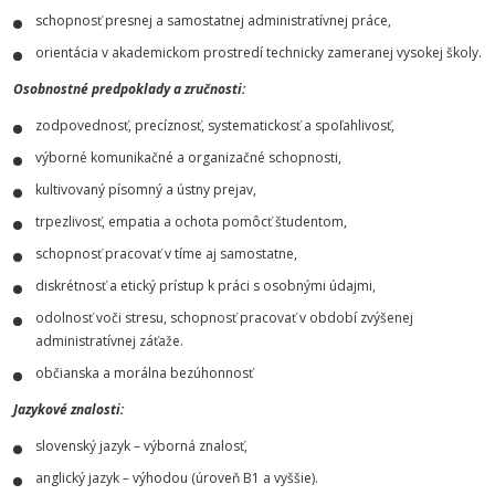
schopnosť presnej a samostatnej administratívnej práce,
orientácia v akademickom prostredí technicky zameranej vysokej školy.
Osobnostné predpoklady a zručnosti:
zodpovednosť, precíznosť, systematickosť a spoľahlivosť,
výborné komunikačné a organizačné schopnosti,
kultivovaný písomný a ústny prejav,
trpezlivosť, empatia a ochota pomôcť študentom,
schopnosť pracovať v tíme aj samostatne,
diskrétnosť a etický prístup k práci s osobnými údajmi,
odolnosť voči stresu, schopnosť pracovať v období zvýšenej
administratívnej záťaže.
občianska a morálna bezúhonnosť
Jazykové znalosti:
slovenský jazyk – výborná znalosť,
anglický jazyk – výhodou (úroveň B1 a vyššie).