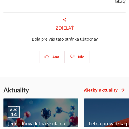
fakulty
ZDIEĽAŤ
Bola pre vás táto stránka užitočná?
Áno
Nie
Aktuality
Všetky aktuality
AUG
14
Jednodňová letná škola na
Letná prevádzka p