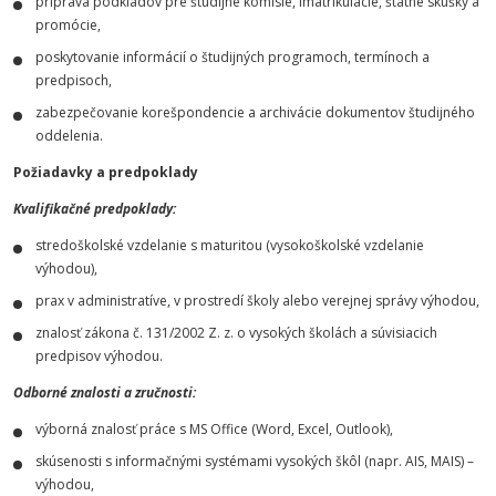
príprava podkladov pre študijné komisie, imatrikulácie, štátne skúšky a
promócie,
poskytovanie informácií o študijných programoch, termínoch a
predpisoch,
zabezpečovanie korešpondencie a archivácie dokumentov študijného
oddelenia.
Požiadavky a predpoklady
Kvalifikačné predpoklady:
stredoškolské vzdelanie s maturitou (vysokoškolské vzdelanie
výhodou),
prax v administratíve, v prostredí školy alebo verejnej správy výhodou,
znalosť zákona č. 131/2002 Z. z. o vysokých školách a súvisiacich
predpisov výhodou.
Odborné znalosti a zručnosti:
výborná znalosť práce s MS Office (Word, Excel, Outlook),
skúsenosti s informačnými systémami vysokých škôl (napr. AIS, MAIS) –
výhodou,